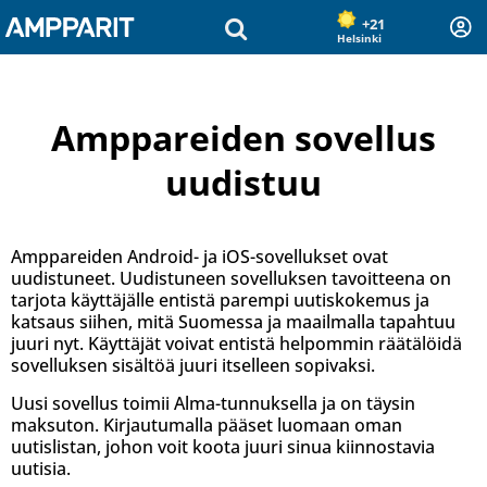
Olet sivun alussa
Siirry sisältöön
+21
Helsinki
Amppareiden sovellus
uudistuu
Amppareiden Android- ja iOS-sovellukset ovat
uudistuneet. Uudistuneen sovelluksen tavoitteena on
tarjota käyttäjälle entistä parempi uutiskokemus ja
katsaus siihen, mitä Suomessa ja maailmalla tapahtuu
juuri nyt. Käyttäjät voivat entistä helpommin räätälöidä
sovelluksen sisältöä juuri itselleen sopivaksi.
Uusi sovellus toimii Alma-tunnuksella ja on täysin
maksuton. Kirjautumalla pääset luomaan oman
uutislistan, johon voit koota juuri sinua kiinnostavia
uutisia.