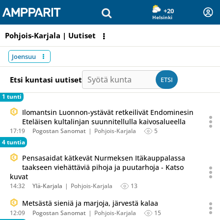
Olet sivun alussa
Siirry sisältöön
+20
Helsinki
Pohjois-Karjala | Uutiset
Alakategoriat
Joensuu
Syötä kunta
Etsi kuntasi uutiset
ETSI
1 tunti
Ilomantsin Luonnon-ystävät retkeilivät Endominesin
Eteläisen kultalinjan suunnitellulla kaivosalueella
17:19
Pogostan Sanomat
Pohjois-Karjala
5
4 tuntia
Pensasaidat kätkevät Nurmeksen Itäkauppalassa
taakseen viehättäviä pihoja ja puutarhoja - Katso
kuvat
14:32
Ylä-Karjala
Pohjois-Karjala
13
Metsästä sieniä ja marjoja, järvestä kalaa
12:09
Pogostan Sanomat
Pohjois-Karjala
15