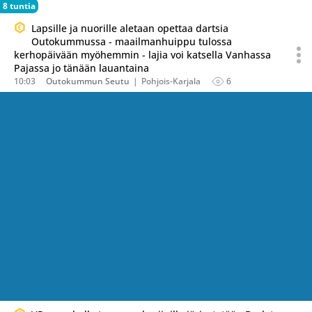
8 tuntia
Lapsille ja nuorille aletaan opettaa dartsia
Outokummussa - maailmanhuippu tulossa
kerhopäivään myöhemmin - lajia voi katsella Vanhassa
Pajassa jo tänään lauantaina
10:03
Outokummun Seutu
Pohjois-Karjala
6