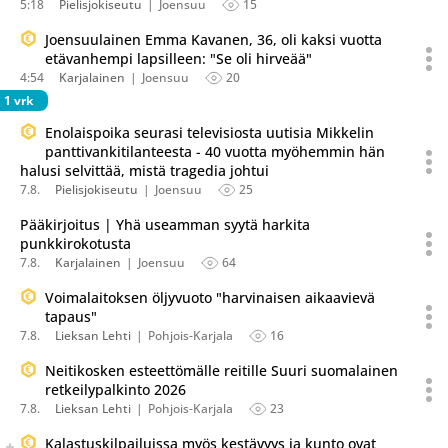
5:18
Pielisjokiseutu
Joensuu
15
Joensuulainen Emma Kavanen, 36, oli kaksi vuotta
etävanhempi lapsilleen: "Se oli hirveää"
4:54
Karjalainen
Joensuu
20
1 vrk
Enolaispoika seurasi televisiosta uutisia Mikkelin
panttivankitilanteesta - 40 vuotta myöhemmin hän
halusi selvittää, mistä tragedia johtui
7.8.
Pielisjokiseutu
Joensuu
25
Pääkirjoitus | Yhä useamman syytä harkita
punkkirokotusta
7.8.
Karjalainen
Joensuu
64
Voimalaitoksen öljyvuoto "harvinaisen aikaavievä
tapaus"
7.8.
Lieksan Lehti
Pohjois-Karjala
16
Neitikosken esteettömälle reitille Suuri suomalainen
retkeilypalkinto 2026
7.8.
Lieksan Lehti
Pohjois-Karjala
23
Seuraava uutinen on julkaistu useassa eri lähteessä.
Kalastuskilpailuissa myös kestävyys ja kunto ovat
Listaa uutisen kaikki versiot