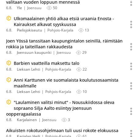
valitaan vuoden loppuun mennessä
6.8.
Yle
Joensuu
50
Ulkomaalainen yhtiö alkaa etsiä uraania Enosta -
Kairaukset alkavat syyskuussa
6.8.
Pielisjokiseutu
Pohjois-Karjala
13
Joen Yössä tanssitaan kaupungintalon seinillä, räimitään
rokkia ja taiteillaan rakkaudesta
6.8.
Joensuun kaupunki
Joensuu
29
Barbien vaatteilla maksettu talo
6.8.
Lieksan Lehti
Pohjois-Karjala
22
Anni Karttunen vie suomalaista koulutusosaamista
maailmalle
6.8.
Lieksan Lehti
Pohjois-Karjala
10
"Laulaminen valitsi minut" - Nousukiidossa oleva
sopraano Silja Aalto esiintyy Joensuun
oopperagaalassa
6.8.
Karjalainen
Joensuu
3
Aikuisten rokotusohjelmaan tuli uusi rokote elokuussa
6.8.
Karjalan Heili
Pohjois-Karjala
61