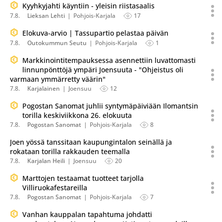
Kyyhkyjahti käyntiin - yleisin riistasaalis
7.8.
Lieksan Lehti
Pohjois-Karjala
17
Elokuva-arvio | Tassupartio pelastaa päivän
7.8.
Outokummun Seutu
Pohjois-Karjala
1
Markkinointitempauksessa asennettiin luvattomasti
linnunpönttöjä ympäri Joensuuta - "Ohjeistus oli
varmaan ymmärretty väärin"
7.8.
Karjalainen
Joensuu
12
Pogostan Sanomat juhlii syntymäpäiviään Ilomantsin
torilla keskiviikkona 26. elokuuta
7.8.
Pogostan Sanomat
Pohjois-Karjala
8
Joen yössä tanssitaan kaupungintalon seinällä ja
rokataan torilla rakkauden teemalla
7.8.
Karjalan Heili
Joensuu
20
Marttojen testaamat tuotteet tarjolla
Villiruokafestareilla
7.8.
Pogostan Sanomat
Pohjois-Karjala
7
Vanhan kauppalan tapahtuma johdatti