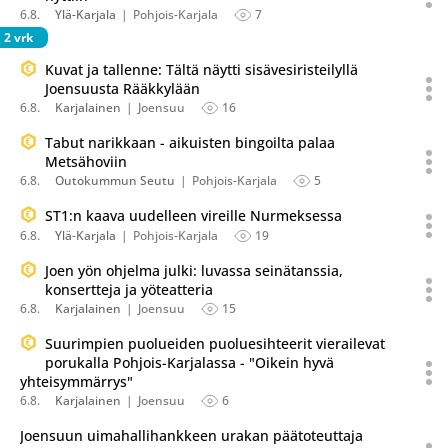
6.8.
Ylä-Karjala
Pohjois-Karjala
7
2 vrk
Kuvat ja tallenne: Tältä näytti sisävesiristeilyllä
Joensuusta Rääkkylään
6.8.
Karjalainen
Joensuu
16
Tabut narikkaan - aikuisten bingoilta palaa
Metsähoviin
6.8.
Outokummun Seutu
Pohjois-Karjala
5
ST1:n kaava uudelleen vireille Nurmeksessa
6.8.
Ylä-Karjala
Pohjois-Karjala
19
Joen yön ohjelma julki: luvassa seinätanssia,
konsertteja ja yöteatteria
6.8.
Karjalainen
Joensuu
15
Suurimpien puolueiden puoluesihteerit vierailevat
porukalla Pohjois-Karjalassa - "Oikein hyvä
yhteisymmärrys"
6.8.
Karjalainen
Joensuu
6
Joensuun uimahallihankkeen urakan päätoteuttaja