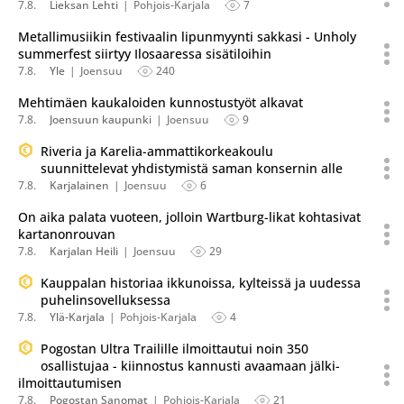
7.8.
Lieksan Lehti
Pohjois-Karjala
7
Metallimusiikin festivaalin lipunmyynti sakkasi - Unholy
summerfest siirtyy Ilosaaressa sisätiloihin
7.8.
Yle
Joensuu
240
Mehtimäen kaukaloiden kunnostustyöt alkavat
7.8.
Joensuun kaupunki
Joensuu
9
Riveria ja Karelia-ammattikorkeakoulu
suunnittelevat yhdistymistä saman konsernin alle
7.8.
Karjalainen
Joensuu
6
On aika palata vuoteen, jolloin Wartburg-likat kohtasivat
kartanonrouvan
7.8.
Karjalan Heili
Joensuu
29
Kauppalan historiaa ikkunoissa, kylteissä ja uudessa
puhelinsovelluksessa
7.8.
Ylä-Karjala
Pohjois-Karjala
4
Pogostan Ultra Trailille ilmoittautui noin 350
osallistujaa - kiinnostus kannusti avaamaan jälki-
ilmoittautumisen
7.8.
Pogostan Sanomat
Pohjois-Karjala
21