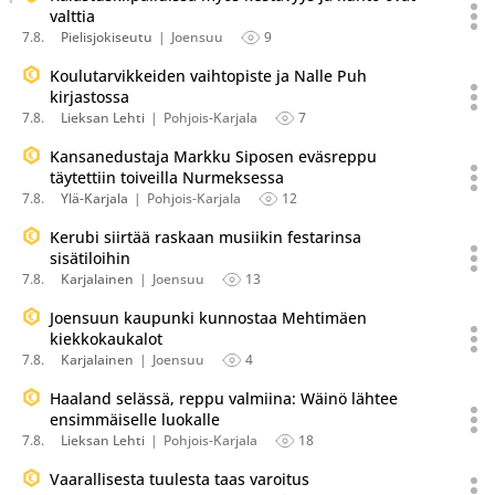
valttia
7.8.
Pielisjokiseutu
Joensuu
9
Koulutarvikkeiden vaihtopiste ja Nalle Puh
kirjastossa
7.8.
Lieksan Lehti
Pohjois-Karjala
7
Kansanedustaja Markku Siposen eväsreppu
täytettiin toiveilla Nurmeksessa
7.8.
Ylä-Karjala
Pohjois-Karjala
12
Kerubi siirtää raskaan musiikin festarinsa
sisätiloihin
7.8.
Karjalainen
Joensuu
13
Joensuun kaupunki kunnostaa Mehtimäen
kiekkokaukalot
7.8.
Karjalainen
Joensuu
4
Haaland selässä, reppu valmiina: Wäinö lähtee
ensimmäiselle luokalle
7.8.
Lieksan Lehti
Pohjois-Karjala
18
Vaarallisesta tuulesta taas varoitus