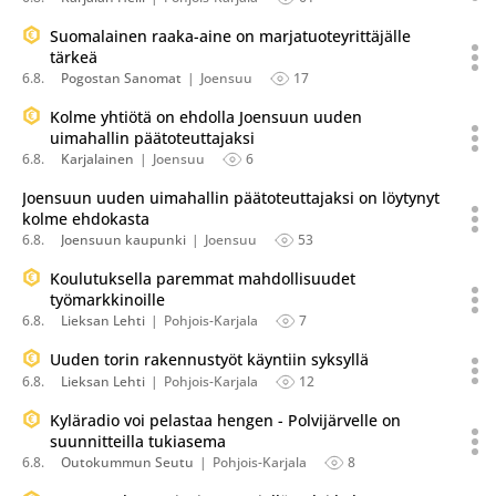
Suomalainen raaka-aine on marjatuoteyrittäjälle
tärkeä
6.8.
Pogostan Sanomat
Joensuu
17
Kolme yhtiötä on ehdolla Joensuun uuden
uimahallin päätoteuttajaksi
6.8.
Karjalainen
Joensuu
6
Joensuun uuden uimahallin päätoteuttajaksi on löytynyt
kolme ehdokasta
6.8.
Joensuun kaupunki
Joensuu
53
Koulutuksella paremmat mahdollisuudet
työmarkkinoille
6.8.
Lieksan Lehti
Pohjois-Karjala
7
Uuden torin rakennustyöt käyntiin syksyllä
6.8.
Lieksan Lehti
Pohjois-Karjala
12
Kyläradio voi pelastaa hengen - Polvijärvelle on
suunnitteilla tukiasema
6.8.
Outokummun Seutu
Pohjois-Karjala
8