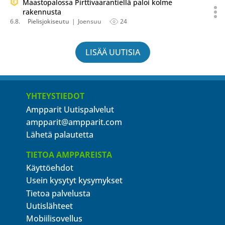
Maastopalossa Pirttivaarantiellä paloi kolme
rakennusta
6.8.
Pielisjokiseutu
Joensuu
24
LISÄÄ UUTISIA
YHTEYSTIEDOT
Ampparit Uutispalvelut
ampparit@ampparit.com
Lähetä palautetta
TIETOA AMPPAREISTA
Käyttöehdot
Usein kysytyt kysymykset
Tietoa palvelusta
Uutislähteet
Mobiilisovellus