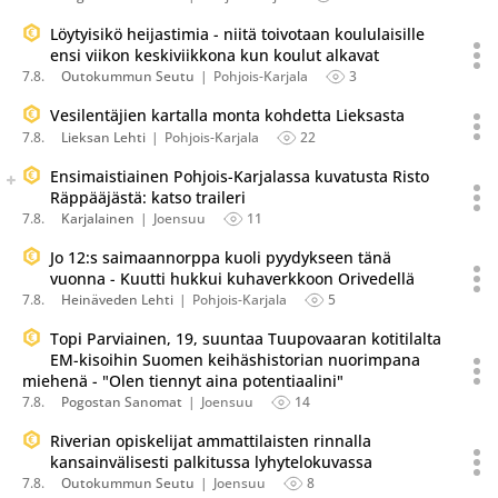
Löytyisikö heijastimia - niitä toivotaan koululaisille
ensi viikon keskiviikkona kun koulut alkavat
7.8.
Outokummun Seutu
Pohjois-Karjala
3
Vesilentäjien kartalla monta kohdetta Lieksasta
7.8.
Lieksan Lehti
Pohjois-Karjala
22
Seuraava uutinen on julkaistu useassa eri lähteessä.
Ensimaistiainen Pohjois-Karjalassa kuvatusta Risto
Listaa uutisen kaikki versiot
Räppääjästä: katso traileri
7.8.
Karjalainen
Joensuu
11
Jo 12:s saimaannorppa kuoli pyydykseen tänä
vuonna - Kuutti hukkui kuhaverkkoon Orivedellä
7.8.
Heinäveden Lehti
Pohjois-Karjala
5
Topi Parviainen, 19, suuntaa Tuupovaaran kotitilalta
EM-kisoihin Suomen keihäshistorian nuorimpana
miehenä - "Olen tiennyt aina potentiaalini"
7.8.
Pogostan Sanomat
Joensuu
14
Riverian opiskelijat ammattilaisten rinnalla
kansainvälisesti palkitussa lyhytelokuvassa
7.8.
Outokummun Seutu
Joensuu
8