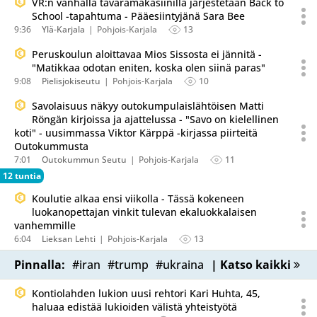
VR:n vanhalla tavaramakasiinilla järjestetään Back to
School -tapahtuma - Pääesiintyjänä Sara Bee
9:36
Ylä-Karjala
Pohjois-Karjala
13
Peruskoulun aloittavaa Mios Sissosta ei jännitä -
"Matikkaa odotan eniten, koska olen siinä paras"
9:08
Pielisjokiseutu
Pohjois-Karjala
10
Savolaisuus näkyy outokumpulaislähtöisen Matti
Röngän kirjoissa ja ajattelussa - "Savo on kielellinen
koti" - uusimmassa Viktor Kärppä -kirjassa piirteitä
Outokummusta
7:01
Outokummun Seutu
Pohjois-Karjala
11
12 tuntia
Koulutie alkaa ensi viikolla - Tässä kokeneen
luokanopettajan vinkit tulevan ekaluokkalaisen
vanhemmille
6:04
Lieksan Lehti
Pohjois-Karjala
13
Pinnalla:
#iran
#trump
#ukraina
| Katso kaikki
Kontiolahden lukion uusi rehtori Kari Huhta, 45,
haluaa edistää lukioiden välistä yhteistyötä