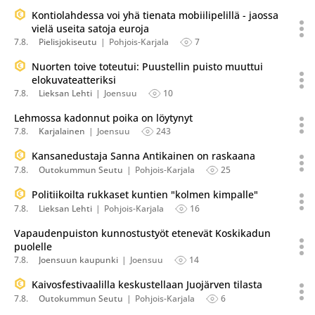
Kontiolahdessa voi yhä tienata mobiilipelillä - jaossa
vielä useita satoja euroja
7.8.
Pielisjokiseutu
Pohjois-Karjala
7
Nuorten toive toteutui: Puustellin puisto muuttui
elokuvateatteriksi
7.8.
Lieksan Lehti
Joensuu
10
Lehmossa kadonnut poika on löytynyt
7.8.
Karjalainen
Joensuu
243
Kansanedustaja Sanna Antikainen on raskaana
7.8.
Outokummun Seutu
Pohjois-Karjala
25
Politiikoilta rukkaset kuntien "kolmen kimpalle"
7.8.
Lieksan Lehti
Pohjois-Karjala
16
Vapaudenpuiston kunnostustyöt etenevät Koskikadun
puolelle
7.8.
Joensuun kaupunki
Joensuu
14
Kaivosfestivaalilla keskustellaan Juojärven tilasta
7.8.
Outokummun Seutu
Pohjois-Karjala
6