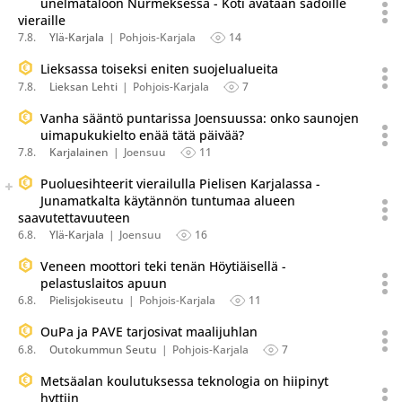
unelmataloon Nurmeksessa - Koti avataan sadoille
vieraille
7.8.
Ylä-Karjala
Pohjois-Karjala
14
Lieksassa toiseksi eniten suojelualueita
7.8.
Lieksan Lehti
Pohjois-Karjala
7
Vanha sääntö puntarissa Joensuussa: onko saunojen
uimapukukielto enää tätä päivää?
7.8.
Karjalainen
Joensuu
11
Seuraava uutinen on julkaistu useassa eri lähteessä.
Puoluesihteerit vierailulla Pielisen Karjalassa -
Listaa uutisen kaikki versiot
Junamatkalta käytännön tuntumaa alueen
saavutettavuuteen
6.8.
Ylä-Karjala
Joensuu
16
Veneen moottori teki tenän Höytiäisellä -
pelastuslaitos apuun
6.8.
Pielisjokiseutu
Pohjois-Karjala
11
OuPa ja PAVE tarjosivat maalijuhlan
6.8.
Outokummun Seutu
Pohjois-Karjala
7
Metsäalan koulutuksessa teknologia on hiipinyt
hyttiin