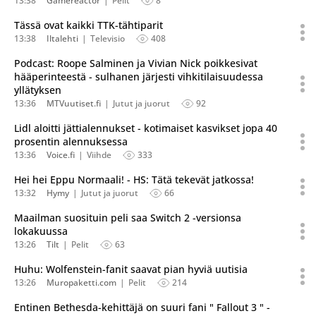
13:38
Gamereactor
Pelit
8
Tässä ovat kaikki TTK-tähtiparit
13:38
Iltalehti
Televisio
408
Podcast: Roope Salminen ja Vivian Nick poikkesivat
hääperinteestä - sulhanen järjesti vihkitilaisuudessa
yllätyksen
13:36
MTVuutiset.fi
Jutut ja juorut
92
Lidl aloitti jättialennukset - kotimaiset kasvikset jopa 40
prosentin alennuksessa
13:36
Voice.fi
Viihde
333
Hei hei Eppu Normaali! - HS: Tätä tekevät jatkossa!
13:32
Hymy
Jutut ja juorut
66
Maailman suosituin peli saa Switch 2 -versionsa
lokakuussa
13:26
Tilt
Pelit
63
Huhu: Wolfenstein-fanit saavat pian hyviä uutisia
13:26
Muropaketti.com
Pelit
214
Entinen Bethesda-kehittäjä on suuri fani " Fallout 3 " -