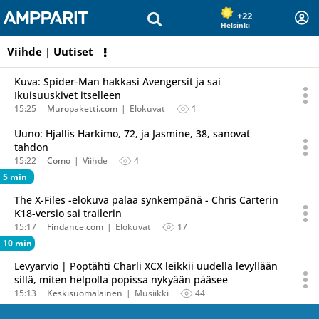
Olet sivun alussa
Siirry sisältöön
+22
Helsinki
Viihde | Uutiset
Kuva: Spider-Man hakkasi Avengersit ja sai
Ikuisuuskivet itselleen
15:25
Muropaketti.com
Elokuvat
1
Uuno: Hjallis Harkimo, 72, ja Jasmine, 38, sanovat
tahdon
15:22
Como
Viihde
4
5 min
The X-Files -elokuva palaa synkempänä - Chris Carterin
K18-versio sai trailerin
15:17
Findance.com
Elokuvat
17
10 min
Levyarvio | Poptähti Charli XCX leikkii uudella levyllään
sillä, miten helpolla popissa nykyään pääsee
15:13
Keskisuomalainen
Musiikki
44