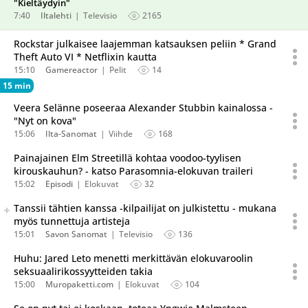
"Kieltäydyin"
7:40
Iltalehti
Televisio
2165
Rockstar julkaisee laajemman katsauksen peliin * Grand
Theft Auto VI * Netflixin kautta
15:10
Gamereactor
Pelit
14
15 min
Veera Selänne poseeraa Alexander Stubbin kainalossa -
"Nyt on kova"
15:06
Ilta-Sanomat
Viihde
168
Painajainen Elm Streetillä kohtaa voodoo-tyylisen
kirouskauhun? - katso Parasomnia-elokuvan traileri
15:02
Episodi
Elokuvat
32
Seuraava uutinen on julkaistu useassa eri lähteessä.
Tanssii tähtien kanssa -kilpailijat on julkistettu - mukana
Listaa uutisen kaikki versiot
myös tunnettuja artisteja
15:01
Savon Sanomat
Televisio
136
Huhu: Jared Leto menetti merkittävän elokuvaroolin
seksuaalirikossyytteiden takia
15:00
Muropaketti.com
Elokuvat
104