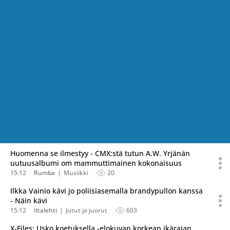
Huomenna se ilmestyy - CMX:stä tutun A.W. Yrjänän
uutuusalbumi om mammuttimainen kokonaisuus
15:12
Rumba
Musiikki
20
Ilkka Vainio kävi jo poliisiasemalla brandypullon kanssa
- Näin kävi
15:12
Iltalehti
Jutut ja juorut
603
X-Files: Usko koetuksella -elokuvan korkean ikärajan