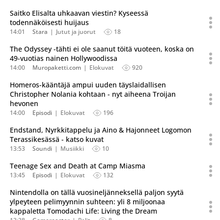
Saitko Elisalta uhkaavan viestin? Kyseessä
todennäköisesti huijaus
14:01
Stara
Jutut ja juorut
18
The Odyssey -tähti ei ole saanut töitä vuoteen, koska on
49-vuotias nainen Hollywoodissa
14:00
Muropaketti.com
Elokuvat
920
Homeros-kääntäjä ampui uuden täyslaidallisen
Christopher Nolania kohtaan - nyt aiheena Troijan
hevonen
14:00
Episodi
Elokuvat
196
Endstand, Nyrkkitappelu ja Aino & Hajonneet Logomon
Terassikesässä - katso kuvat
13:53
Soundi
Musiikki
10
Teenage Sex and Death at Camp Miasma
13:45
Episodi
Elokuvat
132
Nintendolla on tällä vuosineljänneksellä paljon syytä
ylpeyteen pelimyynnin suhteen: yli 8 miljoonaa
kappaletta Tomodachi Life: Living the Dream