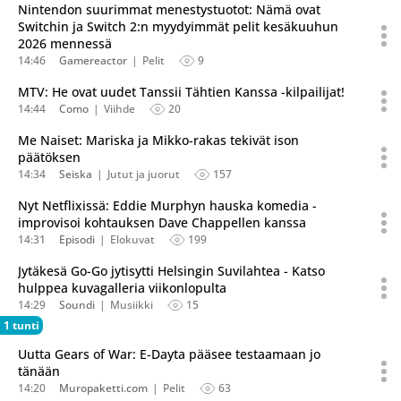
Nintendon suurimmat menestystuotot: Nämä ovat
Switchin ja Switch 2:n myydyimmät pelit kesäkuuhun
2026 mennessä
14:46
Gamereactor
Pelit
9
MTV: He ovat uudet Tanssii Tähtien Kanssa -kilpailijat!
14:44
Como
Viihde
20
Me Naiset: Mariska ja Mikko-rakas tekivät ison
päätöksen
14:34
Seiska
Jutut ja juorut
157
Nyt Netflixissä: Eddie Murphyn hauska komedia -
improvisoi kohtauksen Dave Chappellen kanssa
14:31
Episodi
Elokuvat
199
Jytäkesä Go-Go jytisytti Helsingin Suvilahtea - Katso
hulppea kuvagalleria viikonlopulta
14:29
Soundi
Musiikki
15
1 tunti
Uutta Gears of War: E-Dayta pääsee testaamaan jo
tänään
14:20
Muropaketti.com
Pelit
63