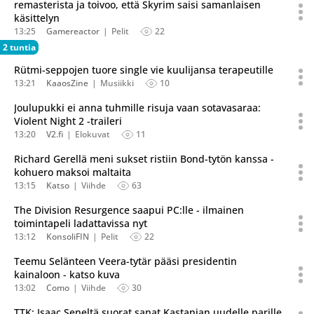
remasterista ja toivoo, että Skyrim saisi samanlaisen
käsittelyn
13:25
Gamereactor
Pelit
22
2 tuntia
Rütmi-seppojen tuore single vie kuulijansa terapeutille
13:21
KaaosZine
Musiikki
10
Joulupukki ei anna tuhmille risuja vaan sotavasaraa:
Violent Night 2 -traileri
13:20
V2.fi
Elokuvat
11
Richard Gerellä meni sukset ristiin Bond-tytön kanssa -
kohuero maksoi maltaita
13:15
Katso
Viihde
63
The Division Resurgence saapui PC:lle - ilmainen
toimintapeli ladattavissa nyt
13:12
KonsoliFIN
Pelit
22
Teemu Selänteen Veera-tytär pääsi presidentin
kainaloon - katso kuva
13:02
Como
Viihde
30
TTK: Isaac Seneltä suorat sanat Kastanjan uudelle parille