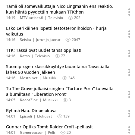
Tämä oli somevaikuttaja Nico Lingmanin ensireaktio,
kun häntä pyydettiin mukaan TTK:hon
14:19
MTVuutiset.fi
Televisio
202
Esko Eerikäinen lopetti testosteronihoidon - hurja
vaikutus
14:16
Seiska
Jutut ja juorut
2047
TTK: Tässä ovat uudet tanssioppilaat!
14:16
Katso
Televisio
77
Suomiprogen klassikkoyhtye lauantaina Tavastialla
lähes 50 vuoden jälkeen
14:16
Mesta.net
Musiikki
345
To The Grave julkaisi singlen "Torture Porn" tulevalta
albumiltaan "Liberation Front"
14:05
KaaosZine
Musiikki
3
Ryhmä Hau: Dinoelokuva
14:01
Episodi
Elokuvat
139
Gunnar Optiks Tomb Raider Croft -pelilasit
14:01
Gamereactor
Pelit
20