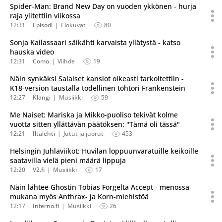
Spider-Man: Brand New Day on vuoden ykkönen - hurja
raja ylitettiin viikossa
12:31
Episodi
Elokuvat
80
Sonja Kailassaari säikähti karvaista yllätystä - katso
hauska video
12:31
Como
Viihde
19
Näin synkäksi Salaiset kansiot oikeasti tarkoitettiin -
K18-version taustalla todellinen tohtori Frankenstein
12:27
Klangi
Musiikki
59
Me Naiset: Mariska ja Mikko-puoliso tekivät kolme
vuotta sitten yllättävän päätöksen: "Tämä oli tässä"
12:21
Iltalehti
Jutut ja juorut
453
Helsingin Juhlaviikot: Huvilan loppuunvaratuille keikoille
saatavilla vielä pieni määrä lippuja
12:20
V2.fi
Musiikki
17
Näin lähtee Ghostin Tobias Forgelta Accept - menossa
mukana myös Anthrax- ja Korn-miehistöä
12:17
Inferno.fi
Musiikki
26