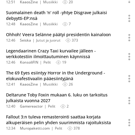
12:51
KaaosZine
Musiikki
20
Suomalainen death 'n' roll -yhtye Disgrave julkaisi
debyytti-EP:nsä
12:48
KaaosZine
Musiikki
7
Ohhoh! Veera Selänne päätyi presidentin kainaloon
12:46
Seiska
Jutut ja juorut
373
Legendaarinen Crazy Taxi kurvailee jälleen -
verkkotestiin ilmoittautuminen käynnissä
12:46
KonsoliFIN
Pelit
19
The 69 Eyes esiintyy Horror in the Underground -
elokuvafestivaalin pääesiintyjänä
12:41
KaaosZine
Musiikki
26
Deltarune Toby Foxin mukaan 6. luku on tarkoitus
julkaista vuonna 2027
12:40
Gamereactor
Pelit
2
Fallout 3:n tuleva remasterointi saattaa korjata
alkuperäisen pelin yhden suurimmista rajoituksista
12:34
Muropaketti.com
Pelit
378