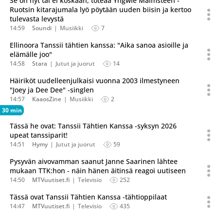
Se on nyt tai ei koskaan, toteaa Yngwie Malmsteen -
Ruotsin kitarajumala lyö pöytään uuden biisin ja kertoo
tulevasta levystä
14:59
Soundi
Musiikki
7
Ellinoora Tanssii tähtien kanssa: "Aika sanoa asioille ja
elämälle joo"
14:58
Stara
Jutut ja juorut
14
Häiriköt uudelleenjulkaisi vuonna 2003 ilmestyneen
"Joey ja Dee Dee" -singlen
14:57
KaaosZine
Musiikki
2
30 min
Tässä he ovat: Tanssii Tähtien Kanssa -syksyn 2026
upeat tanssiparit!
14:51
Hymy
Jutut ja juorut
59
Pysyvän aivovamman saanut Janne Saarinen lähtee
mukaan TTK:hon - näin hänen äitinsä reagoi uutiseen
14:50
MTVuutiset.fi
Televisio
252
Tässä ovat Tanssii Tähtien Kanssa -tähtioppilaat
14:47
MTVuutiset.fi
Televisio
435