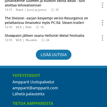
Junaliikenne Suomen ja Ruotsin välillä alkaa - tulli
aloittaa tehovalvonnan
12:15
Stara
Jutut ja juorut
32
The Division -sarjan kevyempi versio Resurgence on
pelattavissa ilmaiseksi myös PC:llä: Steam-traileri
12:10
V2.fi
Pelit
16
Showpaini jälleen osana Hellsinki Metal Festivalia
12:10
V2.fi
Musiikki
24
LISÄÄ UUTISIA
YHTEYSTIEDOT
Ampparit Uutispalvelut
ampparit@ampparit.com
Lähetä palautetta
TIETOA AMPPAREISTA