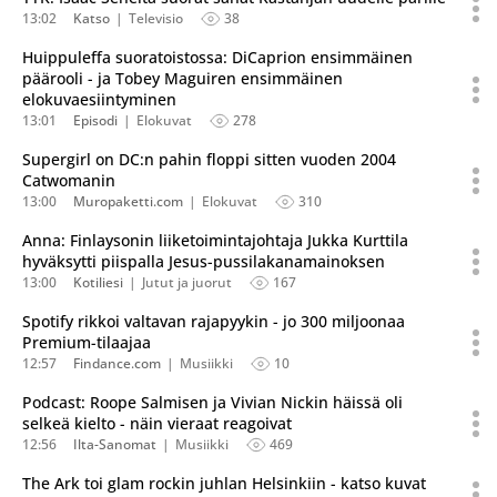
13:02
Katso
Televisio
38
Huippuleffa suoratoistossa: DiCaprion ensimmäinen
päärooli - ja Tobey Maguiren ensimmäinen
elokuvaesiintyminen
13:01
Episodi
Elokuvat
278
Supergirl on DC:n pahin floppi sitten vuoden 2004
Catwomanin
13:00
Muropaketti.com
Elokuvat
310
Anna: Finlaysonin liiketoimintajohtaja Jukka Kurttila
hyväksytti piispalla Jesus-pussilakanamainoksen
13:00
Kotiliesi
Jutut ja juorut
167
Spotify rikkoi valtavan rajapyykin - jo 300 miljoonaa
Premium-tilaajaa
12:57
Findance.com
Musiikki
10
Podcast: Roope Salmisen ja Vivian Nickin häissä oli
selkeä kielto - näin vieraat reagoivat
12:56
Ilta-Sanomat
Musiikki
469
The Ark toi glam rockin juhlan Helsinkiin - katso kuvat