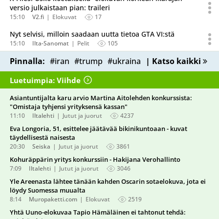
versio julkaistaan pian: traileri
15:10
V2.fi
Elokuvat
17
Nyt selvisi, milloin saadaan uutta tietoa GTA VI:stä
15:10
Ilta-Sanomat
Pelit
105
Pinnalla:
#iran
#trump
#ukraina
| Katso kaikki
Luetuimpia: Viihde
Asiantuntijalta karu arvio Martina Aitolehden konkurssista:
"Omistaja tyhjensi yrityksensä kassan"
11:10
Iltalehti
Jutut ja juorut
4237
Eva Longoria, 51, esittelee jäätävää bikinikuntoaan - kuvat
täydellisestä naisesta
20:30
Seiska
Jutut ja juorut
3861
Kohuräppärin yritys konkurssiin - Hakijana Verohallinto
7:09
Iltalehti
Jutut ja juorut
3046
Yle Areenasta lähtee tänään kahden Oscarin sotaelokuva, jota ei
löydy Suomessa muualta
8:14
Muropaketti.com
Elokuvat
2519
Yhtä Uuno-elokuvaa Tapio Hämäläinen ei tahtonut tehdä: