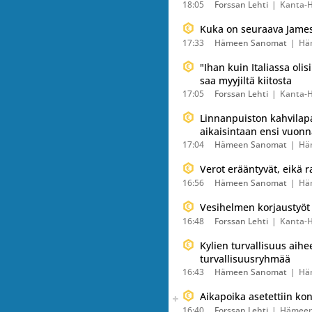
18:05
Forssan Lehti
Kanta-
Kuka on seuraava James
17:33
Hämeen Sanomat
Hä
"Ihan kuin Italiassa olis
saa myyjiltä kiitosta
17:05
Forssan Lehti
Kanta-
Linnanpuiston kahvilapa
aikaisintaan ensi vuonn
17:04
Hämeen Sanomat
Hä
Verot erääntyvät, eikä 
16:56
Hämeen Sanomat
Hä
Vesihelmen korjaustyöt 
16:48
Forssan Lehti
Kanta-
Kylien turvallisuus aih
turvallisuusryhmää
16:43
Hämeen Sanomat
Hä
Seuraava uutinen on julkais
Aikapoika asetettiin ko
Listaa uutisen kaikki versiot
16:40
Forssan Lehti
Hämeen