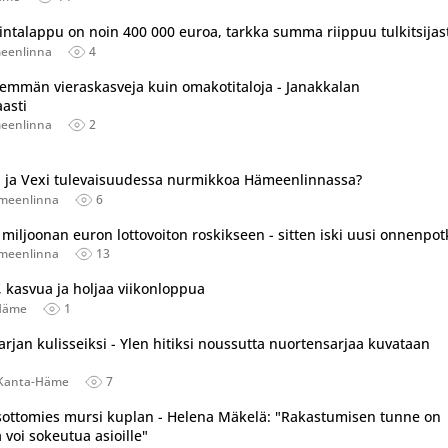
ntalappu on noin 400 000 euroa, tarkka summa riippuu tulkitsijas
eenlinna
4
nemmän vieraskasveja kuin omakotitaloja - Janakkalan
aasti
eenlinna
2
in ja Vexi tulevaisuudessa nurmikkoa Hämeenlinnassa?
meenlinna
6
miljoonan euron lottovoiton roskikseen - sitten iski uusi onnenpo
meenlinna
13
, kasvua ja holjaa viikonloppua
Häme
1
jan kulisseiksi - Ylen hitiksi noussutta nuortensarjaa kuvataan
Kanta-Häme
7
losottomies mursi kuplan - Helena Mäkelä: "Rakastumisen tunne on
 voi sokeutua asioille"