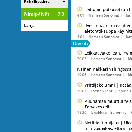
Listaa alakategoriat
Paikallisuutiset
Hattulan potkusotkun hi
Nimipäivät
7.8.
4:01
Hämeen Sanomat
Häm
Lahja
Ilveslinnaan noussut e
aletonttikauppa käy hit
4:01
Hämeen Sanomat
Häm
12 tuntia
Leikkaavatko Jean, Irw
20:03
Hämeen Sanomat
Hä
Nainen nakkasi vahingossa 
19:06
Hämeen Sanomat
Hä
Yrittäjäkolumni | Kesää
19:03
Forssan Lehti
Kanta-
Puuhamaa muuttui tv-sar
Tervakoskella
18:30
Janakkalan Sanomat
Nettideittihuijaus | U
niin voimakas, että siinä