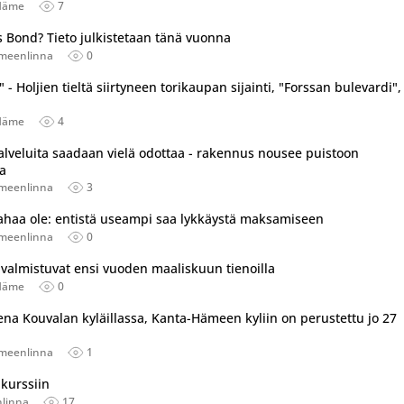
Häme
7
 Bond? Tieto julkistetaan tänä vuonna
meenlinna
0
i" - Holjien tieltä siirtyneen torikaupan sijainti, "Forssan bulevardi",
Häme
4
lveluita saadaan vielä odottaa - rakennus nousee puistoon
a
meenlinna
3
rahaa ole: entistä useampi saa lykkäystä maksamiseen
meenlinna
0
valmistuvat ensi vuoden maaliskuun tienoilla
Häme
0
eena Kouvalan kyläillassa, Kanta-Hämeen kyliin on perustettu jo 27
meenlinna
1
tu useassa eri lähteessä.
nkurssiin
linna
17