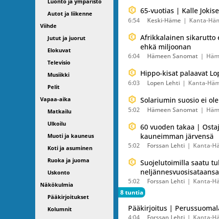
Luonto ja ympäristö
65-vuotias | Kalle Joki
Autot ja liikenne
6:54
Keski-Häme
Kanta-Hä
Viihde
Afrikkalainen sikarutto
Jutut ja juorut
ehkä miljoonan
Elokuvat
6:04
Hämeen Sanomat
Häm
Televisio
Hippo-kisat palaavat Lo
Musiikki
6:03
Lopen Lehti
Kanta-Hä
Pelit
Vapaa-aika
Solariumin suosio ei ole
5:02
Hämeen Sanomat
Häm
Matkailu
Ulkoilu
60 vuoden takaa | Ostaj
kauneimman järvensä
Muoti ja kauneus
5:02
Forssan Lehti
Kanta-H
Koti ja asuminen
Ruoka ja juoma
Suojelutoimilla saatu t
neljännesvuosisataansa 
Uskonto
5:02
Forssan Lehti
Kanta-H
Näkökulmia
8 tuntia
Pääkirjoitukset
Pääkirjoitus | Perussuomal
Kolumnit
4:04
Forssan Lehti
Kanta-H