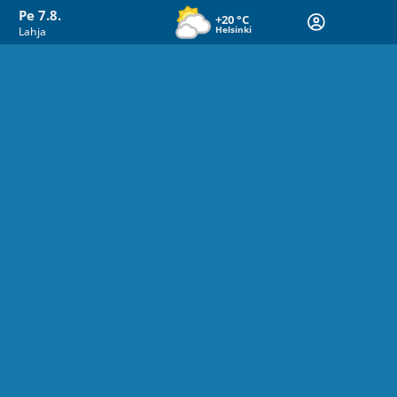
Pe 7.8.
+20
°C
Helsinki
Lahja