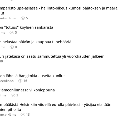
 ympäristölupa-asiassa - hallinto-oikeus kumosi päätöksen ja määrä
ut
anta-Häme
5
nen "totuus" köyhien sankarista
äme
5
io pelastaa päivän ja kauppaa tilpehööriä
äme
0
ri jätekasa on saatu sammutettua yli vuorokauden jälkeen
90
 lähellä Bangkokia - useita kuollut
eenlinna
16
 Hämeenlinnassa viikonloppuna
inna
3
empäälästä Helsinkiin viidellä eurolla päivässä - yösijaa etsitään
ien pihoilta
anta-Häme
13