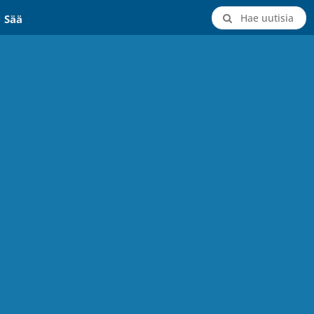
Hae uutisia
Sää