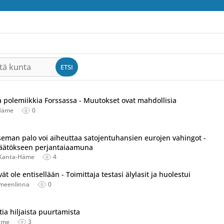
tä kunta
ETSI
 polemiikkia Forssassa - Muutokset ovat mahdollisia
Häme
0
eman palo voi aiheuttaa satojentuhansien eurojen vahingot -
päätökseen perjantaiaamuna
Kanta-Häme
4
tu useassa eri lähteessä.
vät ole entisellään - Toimittaja testasi älylasit ja huolestui
meenlinna
0
tia hiljaista puurtamista
äme
3