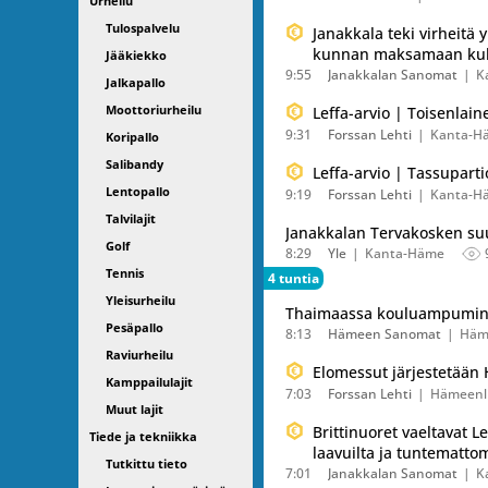
Urheilu
Tulospalvelu
Janakkala teki virheitä
kunnan maksamaan kul
Jääkiekko
9:55
Janakkalan Sanomat
K
Jalkapallo
Moottoriurheilu
Leffa-arvio | Toisenlai
9:31
Forssan Lehti
Kanta-H
Koripallo
Salibandy
Leffa-arvio | Tassupart
Lentopallo
9:19
Forssan Lehti
Kanta-H
Talvilajit
Janakkalan Tervakosken suu
Golf
8:29
Yle
Kanta-Häme
Tennis
4 tuntia
Yleisurheilu
Thaimaassa kouluampuminen
Pesäpallo
8:13
Hämeen Sanomat
Häm
Raviurheilu
Elomessut järjestetään
Kamppailulajit
7:03
Forssan Lehti
Hämeenl
Muut lajit
Brittinuoret vaeltavat L
Tiede ja tekniikka
laavuilta ja tuntemattom
Tutkittu tieto
7:01
Janakkalan Sanomat
K