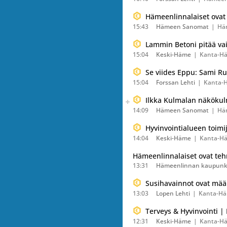
Hämeenlinnalaiset ovat o
15:43
Hämeen Sanomat
Hä
Lammin Betoni pitää vai
15:04
Keski-Häme
Kanta-H
Se viides Eppu: Sami R
15:04
Forssan Lehti
Kanta-
Seuraava uutinen on julkais
Ilkka Kulmalan näkökulm
Listaa uutisen kaikki versiot
14:09
Hämeen Sanomat
Hä
Hyvinvointialueen toimi
14:04
Keski-Häme
Kanta-H
Hämeenlinnalaiset ovat tehn
13:31
Hämeenlinnan kaupunk
Susihavainnot ovat määrä
13:03
Lopen Lehti
Kanta-H
Terveys & Hyvinvointi 
12:31
Keski-Häme
Kanta-H