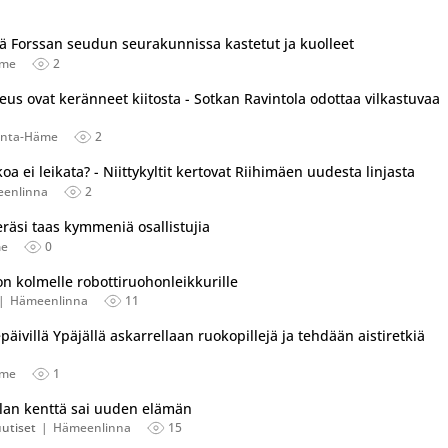
ä Forssan seudun seurakunnissa kastetut ja kuolleet
äme
2
s ovat keränneet kiitosta - Sotkan Ravintola odottaa vilkastuvaa
nta-Häme
2
a ei leikata? - Niittykyltit kertovat Riihimäen uudesta linjasta
enlinna
2
räsi taas kymmeniä osallistujia
me
0
n kolmelle robottiruohonleikkurille
Hämeenlinna
11
ivillä Ypäjällä askarrellaan ruokopillejä ja tehdään aistiretkiä
äme
1
alan kenttä sai uuden elämän
utiset
Hämeenlinna
15