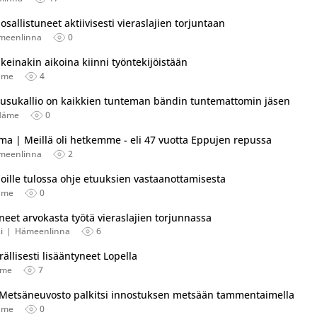
sallistuneet aktiivisesti vieraslajien torjuntaan
meenlinna
0
keinakin aikoina kiinni työntekijöistään
äme
4
uusukallio on kaikkien tunteman bändin tuntemattomin jäsen
Häme
0
tu useassa eri lähteessä.
a | Meillä oli hetkemme - eli 47 vuotta Eppujen repussa
meenlinna
2
joille tulossa ohje etuuksien vastaanottamisesta
äme
0
eet arvokasta työtä vieraslajien torjunnassa
i
Hämeenlinna
6
llisesti lisääntyneet Lopella
äme
7
| Metsäneuvosto palkitsi innostuksen metsään tammentaimella
äme
0