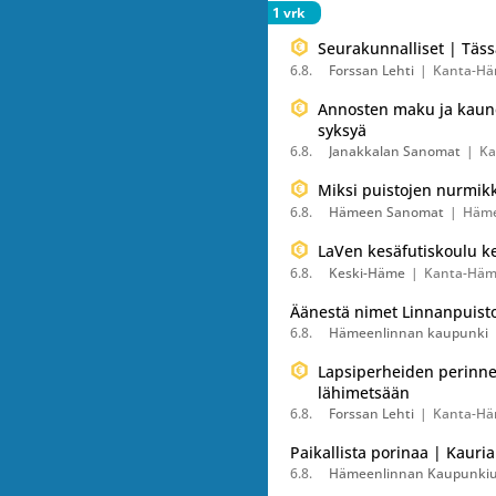
1 vrk
Seurakunnalliset | Täss
6.8.
Forssan Lehti
Kanta-H
Annosten maku ja kauneu
syksyä
6.8.
Janakkalan Sanomat
Ka
Miksi puistojen nurmikko
6.8.
Hämeen Sanomat
Häme
LaVen kesäfutiskoulu ke
6.8.
Keski-Häme
Kanta-Hä
Äänestä nimet Linnanpuisto
6.8.
Hämeenlinnan kaupunki
Lapsiperheiden perinnepä
lähimetsään
6.8.
Forssan Lehti
Kanta-H
Paikallista porinaa | Kauri
6.8.
Hämeenlinnan Kaupunkiu