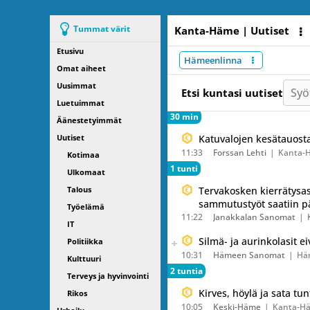
Tummat värit
Kanta-Häme | Uutiset
Etusivu
Alakategoriat
Hämeenlinna
Omat aiheet
Uusimmat
Syö
Etsi kuntasi uutiset
Luetuimmat
30 min
Äänestetyimmät
Uutiset
Katuvalojen kesätauosta
11:33
Forssan Lehti
Kanta-
Kotimaa
1 tunti
Ulkomaat
Talous
Tervakosken kierrätysas
sammutustyöt saatiin 
Työelämä
11:22
Janakkalan Sanomat
IT
Seuraava uutinen on julkais
Silmä- ja aurinkolasit ei
Politiikka
Listaa uutisen kaikki versiot
10:31
Hämeen Sanomat
Hä
Kulttuuri
2 tuntia
Terveys ja hyvinvointi
Kirves, höylä ja sata tun
Rikos
10:05
Keski-Häme
Kanta-H