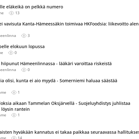
selle eläkeikä on pelkkä numero
me
13
 ei vavisuta Kanta-Hämeessäkin toimivaa HKFoodsia: liikevoitto ale
eenlinna
3
pelle elokuun lopussa
me
0
 hiipunut Hämeenlinnassa - lääkäri varoittaa riskeistä
eenlinna
0
ia olisi, kunta ei aio myydä - Somerniemi haluaa säästää
äme
1
uloksia aikaan Tammelan Oksjärvellä - Suojeluyhdistys juhlistaa
löysin rantein
äme
1
aisten hyväkään kannatus ei takaa paikkaa seuraavassa hallitukse
äme
14