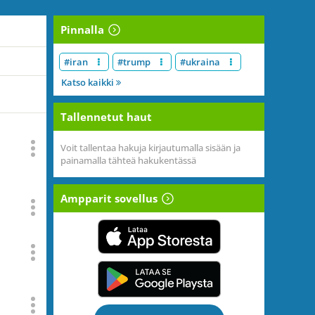
Pinnalla
#iran
#trump
#ukraina
Katso kaikki
Tallennetut haut
Voit tallentaa hakuja kirjautumalla sisään ja
painamalla tähteä hakukentässä
Ampparit sovellus