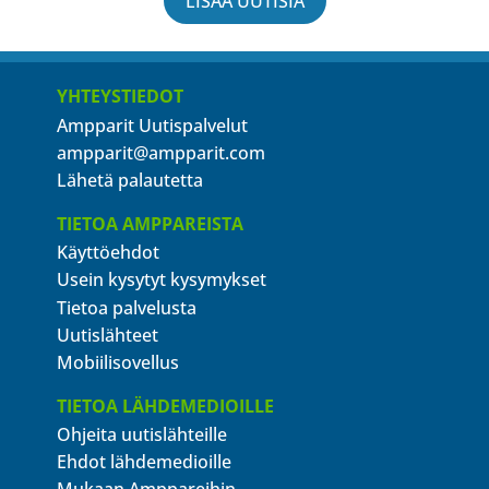
LISÄÄ UUTISIA
YHTEYSTIEDOT
Ampparit Uutispalvelut
ampparit@ampparit.com
Lähetä palautetta
TIETOA AMPPAREISTA
Käyttöehdot
Usein kysytyt kysymykset
Tietoa palvelusta
Uutislähteet
Mobiilisovellus
TIETOA LÄHDEMEDIOILLE
Ohjeita uutislähteille
Ehdot lähdemedioille