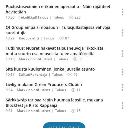
Puolustusvoimien erikoinen operaatio - Näin räjähteet
hävitetään
10:30
Tekniikka&Talous
Talous
220
Qt Group ampaisi nousuun - Tulosjulkistajissa vahvoja
suoriutujia
10:29
Kauppalehti
Talous
87
Tutkimus: Nuoret hakevat talousneuvoja Tiktokista,
mutta suurin osa neuvoista tulee amatööreiltä
10:19
MarkkinointiUutiset
Talous
35
Sitä kuusta kuuleminen, jonka juurella asunto
10:17
SalkunRakentaja
Talous
49
Liwlig mukaan Green Producers Clubiin
9:34
MarkkinointiUutiset
Talous
11
Särkkä-räp tarjoaa räpin huumaa lapsille, mukana
Blockfest ja Risto Räppääjä
9:31
MarkkinointiUutiset
Talous
15