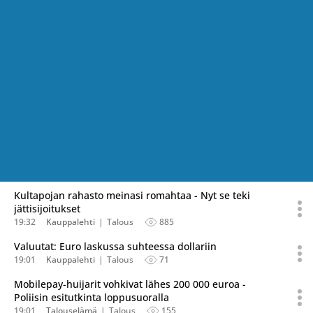
Kultapojan rahasto meinasi romahtaa - Nyt se teki
jättisijoitukset
19:32
Kauppalehti
Talous
885
Valuutat: Euro laskussa suhteessa dollariin
19:01
Kauppalehti
Talous
71
Mobilepay-huijarit vohkivat lähes 200 000 euroa -
Poliisin esitutkinta loppusuoralla
19:01
Talouselämä
Talous
155