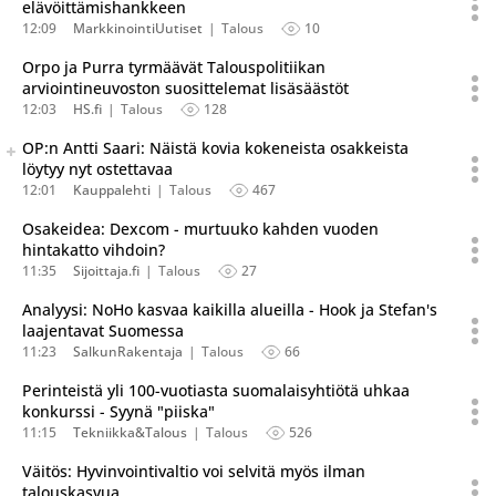
elävöittämishankkeen
12:09
MarkkinointiUutiset
Talous
10
Orpo ja Purra tyrmäävät Talouspolitiikan
arviointineuvoston suosittelemat lisäsäästöt
12:03
HS.fi
Talous
128
Seuraava uutinen on julkaistu useassa eri lähteessä.
OP:n Antti Saari: Näistä kovia kokeneista osakkeista
Listaa uutisen kaikki versiot
löytyy nyt ostettavaa
12:01
Kauppalehti
Talous
467
Osakeidea: Dexcom - murtuuko kahden vuoden
hintakatto vihdoin?
11:35
Sijoittaja.fi
Talous
27
Analyysi: NoHo kasvaa kaikilla alueilla - Hook ja Stefan's
laajentavat Suomessa
11:23
SalkunRakentaja
Talous
66
Perinteistä yli 100-vuotiasta suomalaisyhtiötä uhkaa
konkurssi - Syynä "piiska"
11:15
Tekniikka&Talous
Talous
526
Väitös: Hyvinvointivaltio voi selvitä myös ilman
talouskasvua