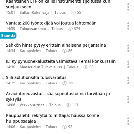
Käänteinen ETF on kallis instrumentti sijoitussalkun
suojaukseen
15:01
SalkunRakentaja
Talous
55
Vantaa: 200 työntekijää voi joutua lähtemään
14:59
Taloussanomat
Talous
374
8 tuntia
Sähkön hinta pysyy erittäin alhaisena perjantaina
14:34
Kauppalehti
Talous
86
IL: Kylpyhuonekalusteita valmistava Temal konkurssiin
14:30
Maaseudun Tulevaisuus
Talous
93
Seuraava uutinen on julkaistu useassa eri lähteessä.
Siili Solutionsilta tulosvaroitus
Listaa uutisen kaikki versiot
14:25
Kauppalehti
Talous
280
Arviointineuvosto: Lisää sopeutustoimia tarvitaan jo
syksyllä
14:06
Verkkouutiset
Talous
113
Kauppalehti rekrytoi toimittajia: haussa kolme
huippuosaajaa
14:06
Kauppalehti
Talous
92