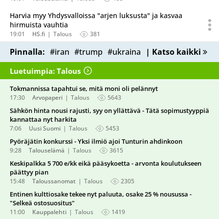
Harvia myy Yhdysvalloissa "arjen luksusta" ja kasvaa
hirmuista vauhtia
19:01
HS.fi
Talous
381
Pinnalla:
#iran
#trump
#ukraina
| Katso kaikki
Luetuimpia: Talous
Tokmannissa tapahtui se, mitä moni oli pelännyt
17:30
Arvopaperi
Talous
5643
Sähkön hinta nousi rajusti, syy on yllättävä - Tätä sopimustyyppiä
kannattaa nyt harkita
7:06
Uusi Suomi
Talous
5453
Pyöräjätin konkurssi - Yksi ilmiö ajoi Tunturin ahdinkoon
9:28
Talouselämä
Talous
3615
Keskipalkka 5 700 e/kk eikä pääsykoetta - arvonta koulutukseen
päättyy pian
15:48
Taloussanomat
Talous
2305
Entinen kulttiosake tekee nyt paluuta, osake 25 % nousussa -
"Selkeä ostosuositus"
11:00
Kauppalehti
Talous
1419