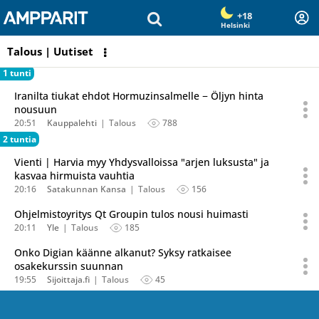
Olet sivun alussa
Siirry sisältöön
+18
Helsinki
Talous | Uutiset
1 tunti
Iranilta tiukat ehdot Hormuzinsalmelle − Öljyn hinta
nousuun
20:51
Kauppalehti
Talous
788
2 tuntia
Vienti | Harvia myy Yhdysvalloissa "arjen luksusta" ja
kasvaa hirmuista vauhtia
20:16
Satakunnan Kansa
Talous
156
Ohjelmistoyritys Qt Groupin tulos nousi huimasti
20:11
Yle
Talous
185
Onko Digian käänne alkanut? Syksy ratkaisee
osakekurssin suunnan
19:55
Sijoittaja.fi
Talous
45