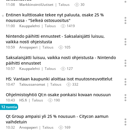
11:08
MarkkinointiUutiset
Talous
30
Seuraava uutinen on julkaistu useassa eri lähteessä.
Entinen kulttiosake tekee nyt paluuta, osake 25 %
Listaa uutisen kaikki versiot
nousussa - "Selkeä ostosuositus"
11:00
Kauppalehti
Talous
1419
Nintendo päihitti ennusteet - Saksalaisjätti luisuu,
vaikka nosti ohjeistusta
10:59
Arvopaperi
Talous
105
Saksalaisjätti luisuu, vaikka nosti ohjeistusta - Nintendo
päihitti ennusteet
10:57
Kauppalehti
Talous
127
HS: Vantaan kaupunki aloittaa isot muutosneuvottelut
10:47
Taloussanomat
Talous
332
Ohjelmistoyhtiö Qt:n osake ponkaisi kovaan nousuun
10:43
HS.fi
Talous
190
12 tuntia
Qt Group ampaisi yli 25 % nousuun - Citycon aamun
vaihdetuin
10:32
Arvopaperi
Talous
169