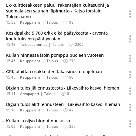
Ex-kulttiosakkeen paluu, rakentajien kultasuoni ja
suomalaisen saunan läpimurto - Katso torstain
Talousaamu
15:58
Kauppalehti
Talous
98
Keskipalkka 5 700 e/kk eikä pääsykoetta - arvonta
koulutukseen päättyy pian
15:48
Taloussanomat
Talous
2305
Kullan hinnassa isoin pomppu puoleen vuoteen
15:46
Kauppalehti
Talous
370
Seuraava uutinen on julkaistu useassa eri lähteessä.
GRK aloittaa osakkeiden takaisinosto-ohjelman
Listaa uutisen kaikki versiot
15:45
Kauppalehti
Talous
90
Digian tulos jäi ennusteesta - Liikevaihto kasvoi hieman
15:11
Arvopaperi
Talous
61
Digian tulos alitti ennusteen - Liikevaihto kasvoi hieman
15:10
Kauppalehti
Talous
42
Seuraava uutinen on julkaistu useassa eri lähteessä.
Kullan ja öljyn hinnat nousussa
Listaa uutisen kaikki versiot
15:02
Kauppalehti
Talous
229