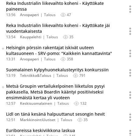
Reka Industrialin liikevaihto koheni - Käyttökate
paineessa
13:56
Arvopaperi
Talous
47
Reka Industrialin liikevaihto koheni - Käyttökate jäi
vuodentakaisesta
13:54
Kauppalehti
Talous
35
Seuraava uutinen on julkaistu useassa eri lähteessä.
Helsingin pörssin rakentajat iskivät uuteen
Listaa uutisen kaikki versiot
kultasuoneen - SRV-pomo: "Kaikkein kannattavinta"
13:31
Arvopaperi
Talous
358
Suomalainen kylpyhuonekalusteyritys konkurssiin
13:19
Tekniikka&Talous
Talous
791
Seuraava uutinen on julkaistu useassa eri lähteessä.
Metsä Groupin vertailukelpoinen liiketulos pysyi
Listaa uutisen kaikki versiot
pakkasella, Metsä Boardin kääntyi positiiviseksi
ensimmäistä kertaa yli vuoteen
12:57
Keskisuomalainen
Talous
132
Lidl on tänä kesänä halpuuttanut sesongin hevit
12:51
MarkkinointiUutiset
Talous
35
Euriboreissa keskiviikkona laskua