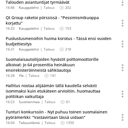
Talouden asiantuntijat tyrmäävät
16:46
Kauppalehti
Talous
202
Qt Group raketoi pörssissä - "Pessimismikuoppa
korjattu"
16:33
Kauppalehti
Talous
153
Puolustusmenoihin huima korotus - Tässä ensi vuoden
budjettiesitys
16:31
Kauppalehti
Talous
218
Suomalaisautoilijoiden hyvästit polttomoottorille
alkoivat: Jo 64 prosenttia heinäkuun
ensirekisteröinneistä sähköautoja
16:28
Yle
Talous
141
Hallitus nostaa alijäämän tällä kaudella selvästi
isommaksi kuin etukäteen arvioitiin, huomauttaa
politiikan vaikuttaja
16:23
Suomenmaa
Talous
61
Tunturi konkurssiin - Nyt puhuu toinen suomalainen
pyörämerkki: "Vastavirtaan tässä uidaan"
16:04
Talouselämä
Talous
1350