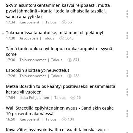
SRV:n asuntorakentaminen kasvoi reippaasti, mutta
pysyi jähmeänä - Kanta "todella alhaisella tasolla",
sanoo analyytikko
17:34
Kauppalehti
Talous
56
Seuraava uutinen on julkaistu useassa eri lähteessä.
Tokmannissa tapahtui se, mitä moni oli pelännyt
Listaa uutisen kaikki versiot
17:30
Arvopaperi
Talous
5643
Tämä tuote uhkaa nyt loppua ruokakaupoista - syynä
some
17:30
Taloussanomat
Talous
871
Espookin aloittaa yt-neuvottelut
17:26
Taloussanomat
Talous
288
Metsä Boardin tulos kääntyi positiiviseksi ensimmäistä
kertaa yli vuoteen
17:04
Ilkka-Pohjalainen
Talous
56
Seuraava uutinen on julkaistu useassa eri lähteessä.
Wall Streetillä epäyhtenäinen avaus - Sandiskin osake
Listaa uutisen kaikki versiot
10 prosentin alamäessä
16:50
Kauppalehti
Talous
104
Kova väite: hyvinvointivaltio ei vaadi talouskasvua -