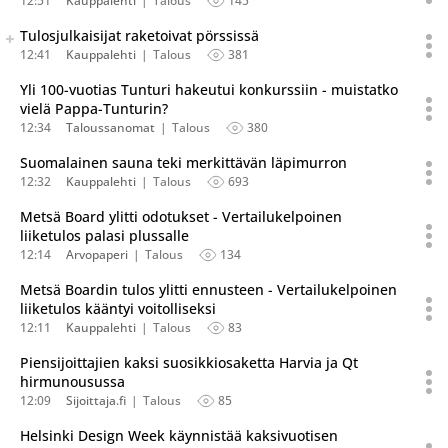
12:51
Kauppalehti
Talous
145
Seuraava uutinen on julkaistu useassa eri lähteessä.
Tulosjulkaisijat raketoivat pörssissä
Listaa uutisen kaikki versiot
12:41
Kauppalehti
Talous
381
Yli 100-vuotias Tunturi hakeutui konkurssiin - muistatko
vielä Pappa-Tunturin?
12:34
Taloussanomat
Talous
380
Suomalainen sauna teki merkittävän läpimurron
12:32
Kauppalehti
Talous
693
Metsä Board ylitti odotukset - Vertailukelpoinen
liiketulos palasi plussalle
12:14
Arvopaperi
Talous
134
Metsä Boardin tulos ylitti ennusteen - Vertailukelpoinen
liiketulos kääntyi voitolliseksi
12:11
Kauppalehti
Talous
83
Piensijoittajien kaksi suosikkiosaketta Harvia ja Qt
hirmunousussa
12:09
Sijoittaja.fi
Talous
85
Helsinki Design Week käynnistää kaksivuotisen