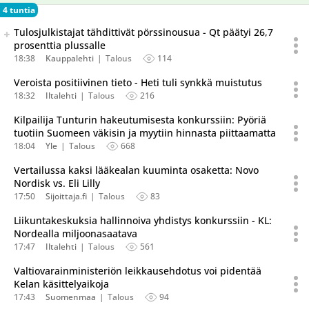
4 tuntia
Seuraava uutinen on julkaistu useassa eri lähteessä.
Tulosjulkistajat tähdittivät pörssinousua - Qt päätyi 26,7
Listaa uutisen kaikki versiot
prosenttia plussalle
18:38
Kauppalehti
Talous
114
Veroista positiivinen tieto - Heti tuli synkkä muistutus
18:32
Iltalehti
Talous
216
Kilpailija Tunturin hakeutumisesta konkurssiin: Pyöriä
tuotiin Suomeen väkisin ja myytiin hinnasta piittaamatta
18:04
Yle
Talous
668
Vertailussa kaksi lääkealan kuuminta osaketta: Novo
Nordisk vs. Eli Lilly
17:50
Sijoittaja.fi
Talous
83
Liikuntakeskuksia hallinnoiva yhdistys konkurssiin - KL:
Nordealla miljoonasaatava
17:47
Iltalehti
Talous
561
Valtiovarainministeriön leikkausehdotus voi pidentää
Kelan käsittelyaikoja
17:43
Suomenmaa
Talous
94