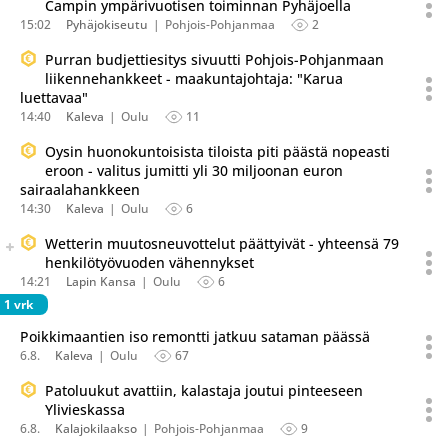
Campin ympärivuotisen toiminnan Pyhäjoella
15:02
Pyhäjokiseutu
Pohjois-Pohjanmaa
2
Purran budjettiesitys sivuutti Pohjois-Pohjanmaan
liikennehankkeet - maakuntajohtaja: "Karua
luettavaa"
14:40
Kaleva
Oulu
11
Oysin huonokuntoisista tiloista piti päästä nopeasti
eroon - valitus jumitti yli 30 miljoonan euron
sairaalahankkeen
14:30
Kaleva
Oulu
6
Seuraava uutinen on julkaistu useassa eri lähteessä.
Wetterin muutosneuvottelut päättyivät - yhteensä 79
Listaa uutisen kaikki versiot
henkilötyövuoden vähennykset
14:21
Lapin Kansa
Oulu
6
1 vrk
Poikkimaantien iso remontti jatkuu sataman päässä
6.8.
Kaleva
Oulu
67
Patoluukut avattiin, kalastaja joutui pinteeseen
Ylivieskassa
6.8.
Kalajokilaakso
Pohjois-Pohjanmaa
9