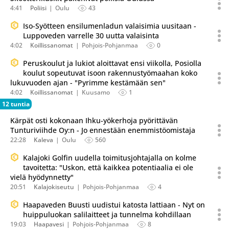
4:41
Poliisi
Oulu
43
Iso-Syötteen ensilumenladun valaisimia uusitaan -
Luppoveden varrelle 30 uutta valaisinta
4:02
Koillissanomat
Pohjois-Pohjanmaa
0
Peruskoulut ja lukiot aloittavat ensi viikolla, Posiolla
koulut sopeutuvat isoon rakennustyömaahan koko
lukuvuoden ajan - "Pyrimme kestämään sen"
4:02
Koillissanomat
Kuusamo
1
12 tuntia
Kärpät osti kokonaan Ihku-yökerhoja pyörittävän
Tunturiviihde Oy:n - Jo ennestään enemmistöomistaja
22:28
Kaleva
Oulu
560
Kalajoki Golfin uudella toimitusjohtajalla on kolme
tavoitetta: "Uskon, että kaikkea potentiaalia ei ole
vielä hyödynnetty"
20:51
Kalajokiseutu
Pohjois-Pohjanmaa
4
Haapaveden Buusti uudistui katosta lattiaan - Nyt on
huippuluokan salilaitteet ja tunnelma kohdillaan
19:03
Haapavesi
Pohjois-Pohjanmaa
8