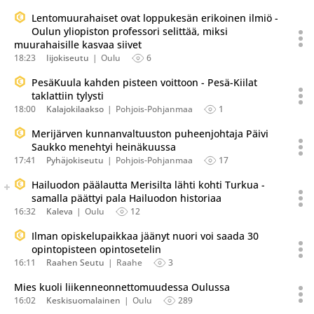
Lentomuurahaiset ovat loppukesän erikoinen ilmiö -
Oulun yliopiston professori selittää, miksi
muurahaisille kasvaa siivet
18:23
Iijokiseutu
Oulu
6
PesäKuula kahden pisteen voittoon - Pesä-Kiilat
taklattiin tylysti
18:00
Kalajokilaakso
Pohjois-Pohjanmaa
1
Merijärven kunnanvaltuuston puheenjohtaja Päivi
Saukko menehtyi heinäkuussa
17:41
Pyhäjokiseutu
Pohjois-Pohjanmaa
17
Seuraava uutinen on julkaistu useassa eri lähteessä.
Hailuodon päälautta Merisilta lähti kohti Turkua -
Listaa uutisen kaikki versiot
samalla päättyi pala Hailuodon historiaa
16:32
Kaleva
Oulu
12
Ilman opiskelupaikkaa jäänyt nuori voi saada 30
opintopisteen opintosetelin
16:11
Raahen Seutu
Raahe
3
Mies kuoli liikenneonnettomuudessa Oulussa
16:02
Keskisuomalainen
Oulu
289