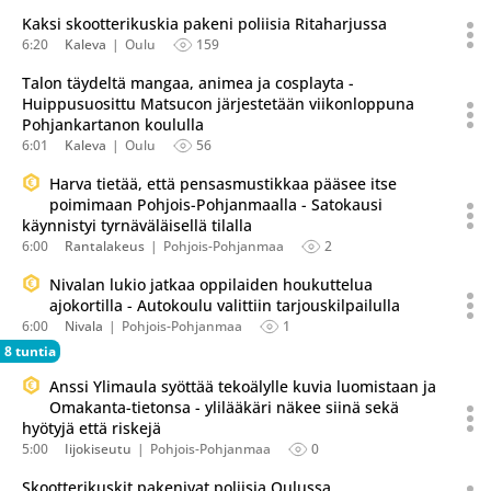
Kaksi skootterikuskia pakeni poliisia Ritaharjussa
6:20
Kaleva
Oulu
159
Talon täydeltä mangaa, animea ja cosplayta -
Huippusuosittu Matsucon järjestetään viikonloppuna
Pohjankartanon koululla
6:01
Kaleva
Oulu
56
Harva tietää, että pensasmustikkaa pääsee itse
poimimaan Pohjois-Pohjanmaalla - Satokausi
käynnistyi tyrnäväläisellä tilalla
6:00
Rantalakeus
Pohjois-Pohjanmaa
2
Nivalan lukio jatkaa oppilaiden houkuttelua
ajokortilla - Autokoulu valittiin tarjouskilpailulla
6:00
Nivala
Pohjois-Pohjanmaa
1
8 tuntia
Anssi Ylimaula syöttää tekoälylle kuvia luomistaan ja
Omakanta-tietonsa - ylilääkäri näkee siinä sekä
hyötyjä että riskejä
5:00
Iijokiseutu
Pohjois-Pohjanmaa
0
Skootterikuskit pakenivat poliisia Oulussa