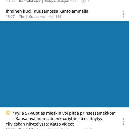
13:09
Rantalakeus
Pohjois-Pohjanmaa
3
Ihminen kuoli Kuusamossa Kantolammella
13:07
Yle
Kuusamo
146
"Kyllä 57-vuotias mieskin voi pitää prinsessamekkoa"
- Kansainvälinen sateenkaariyhteisö esittäytyy
Ylivieskan näyttelyssä: Katso videot