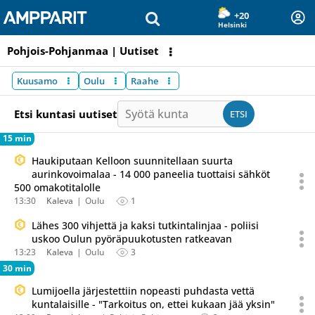
Olet sivun alussa
Siirry sisältöön
+20
Helsinki
Pohjois-Pohjanmaa | Uutiset
Alakategoriat
Kuusamo
Oulu
Raahe
Syötä kunta
Etsi kuntasi uutiset
ETSI
15 min
Haukiputaan Kelloon suunnitellaan suurta
aurinkovoimalaa - 14 000 paneelia tuottaisi sähköt
500 omakotitalolle
13:30
Kaleva
Oulu
1
Lähes 300 vihjettä ja kaksi tutkintalinjaa - poliisi
uskoo Oulun pyöräpuukotusten ratkeavan
13:23
Kaleva
Oulu
3
30 min
Lumijoella järjestettiin nopeasti puhdasta vettä
kuntalaisille - "Tarkoitus on, ettei kukaan jää yksin"