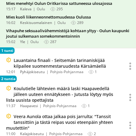
Mies menehtyi Oulun Oritkarissa sattuneessa ulosajossa
15:17
Kaleva
Oulu
295
Mies kuoli liikenneonnettomuudessa Oulussa
16:02
Keskisuomalainen
Oulu
289
Vihapuhe seksuaalivähemmistöjä kohtaan yltyy - Oulun kaupunki
joutui sulkemaan somekommentoinnin
15:02
Yle
Oulu
287
1 tunti
Lauantaina finaali - Seitsemän tarinaniskijää
kilpailee suomenmestaruudesta Kärsämäellä
12:01
Pyhäjokiseutu
Pohjois-Pohjanmaa
1
2 tuntia
Koulutielle lähtevien määrä laski Haapavedellä
jälleen uuteen ennätykseen - Jutusta löytyy myös
lista uusista opettajista
11:37
Haapavesi
Pohjois-Pohjanmaa
1
Veera Aunola ottaa jalkaa pois jarrulta: "Tanssit
tanssittiin ja tästä reipas vuosi eteenpäin yhteen
muutettiin"
11:00
Kalajokiseutu
Pohjois-Pohjanmaa
2