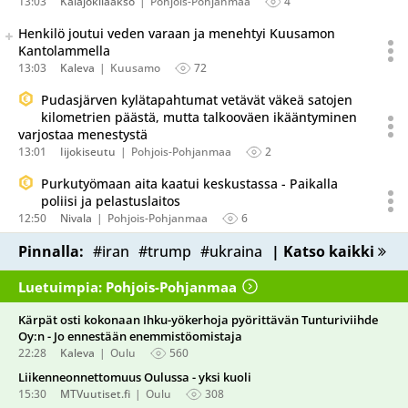
13:03
Kalajokilaakso
Pohjois-Pohjanmaa
4
Seuraava uutinen on julkaistu useassa eri lähteessä.
Henkilö joutui veden varaan ja menehtyi Kuusamon
Listaa uutisen kaikki versiot
Kantolammella
13:03
Kaleva
Kuusamo
72
Pudasjärven kylätapahtumat vetävät väkeä satojen
kilometrien päästä, mutta talkooväen ikääntyminen
varjostaa menestystä
13:01
Iijokiseutu
Pohjois-Pohjanmaa
2
Purkutyömaan aita kaatui keskustassa - Paikalla
poliisi ja pelastuslaitos
12:50
Nivala
Pohjois-Pohjanmaa
6
Pinnalla:
#iran
#trump
#ukraina
| Katso kaikki
Luetuimpia: Pohjois-Pohjanmaa
Kärpät osti kokonaan Ihku-yökerhoja pyörittävän Tunturiviihde
Oy:n - Jo ennestään enemmistöomistaja
22:28
Kaleva
Oulu
560
Liikenneonnettomuus Oulussa - yksi kuoli
15:30
MTVuutiset.fi
Oulu
308