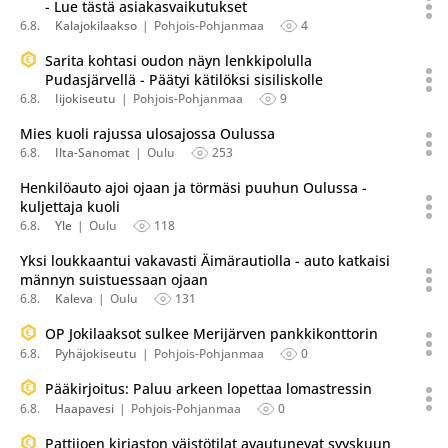
- Lue tästä asiakasvaikutukset
6.8.
Kalajokilaakso
Pohjois-Pohjanmaa
4
Sarita kohtasi oudon näyn lenkkipolulla
Pudasjärvellä - Päätyi kätilöksi sisiliskolle
6.8.
Iijokiseutu
Pohjois-Pohjanmaa
9
Mies kuoli rajussa ulosajossa Oulussa
6.8.
Ilta-Sanomat
Oulu
253
Henkilöauto ajoi ojaan ja törmäsi puuhun Oulussa -
kuljettaja kuoli
6.8.
Yle
Oulu
118
Yksi loukkaantui vakavasti Äimärautiolla - auto katkaisi
männyn suistuessaan ojaan
6.8.
Kaleva
Oulu
131
OP Jokilaaksot sulkee Merijärven pankkikonttorin
6.8.
Pyhäjokiseutu
Pohjois-Pohjanmaa
0
Pääkirjoitus: Paluu arkeen lopettaa lomastressin
6.8.
Haapavesi
Pohjois-Pohjanmaa
0
Pattijoen kirjaston väistötilat avautunevat syyskuun