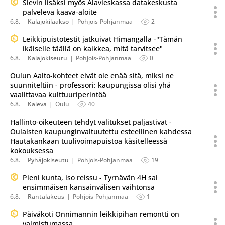
Sievin lisäksi myös Alavieskassa datakeskusta
palveleva kaava-aloite
6.8.
Kalajokilaakso
Pohjois-Pohjanmaa
2
Leikkipuistotestit jatkuivat Himangalla -"Tämän
ikäiselle täällä on kaikkea, mitä tarvitsee"
6.8.
Kalajokiseutu
Pohjois-Pohjanmaa
0
Oulun Aalto-kohteet eivät ole enää sitä, miksi ne
suunniteltiin - professori: kaupungissa olisi yhä
vaalittavaa kulttuuriperintöä
6.8.
Kaleva
Oulu
40
Hallinto-oikeuteen tehdyt valitukset paljastivat -
Oulaisten kaupunginvaltuutettu esteellinen kahdessa
Hautakankaan tuulivoimapuistoa käsitelleessä
kokouksessa
6.8.
Pyhäjokiseutu
Pohjois-Pohjanmaa
19
Pieni kunta, iso reissu - Tyrnävän 4H sai
ensimmäisen kansainvälisen vaihtonsa
6.8.
Rantalakeus
Pohjois-Pohjanmaa
1
Päiväkoti Onnimannin leikkipihan remontti on
valmistumassa