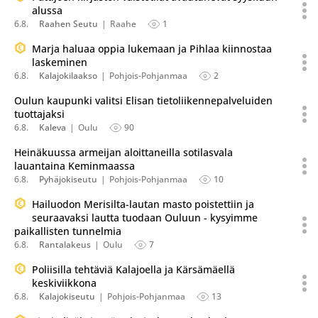
alussa
6.8.
Raahen Seutu
Raahe
1
Marja haluaa oppia lukemaan ja Pihlaa kiinnostaa
laskeminen
6.8.
Kalajokilaakso
Pohjois-Pohjanmaa
2
Oulun kaupunki valitsi Elisan tietoliikennepalveluiden
tuottajaksi
6.8.
Kaleva
Oulu
90
Heinäkuussa armeijan aloittaneilla sotilasvala
lauantaina Keminmaassa
6.8.
Pyhäjokiseutu
Pohjois-Pohjanmaa
10
Hailuodon Merisilta-lautan masto poistettiin ja
seuraavaksi lautta tuodaan Ouluun - kysyimme
paikallisten tunnelmia
6.8.
Rantalakeus
Oulu
7
Poliisilla tehtäviä Kalajoella ja Kärsämäellä
keskiviikkona
6.8.
Kalajokiseutu
Pohjois-Pohjanmaa
13