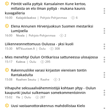
Pöntöt vailla pyttyä: Kansalainen Kune kertoo,
millaista on elo ilman pyttyä - mukana kaunis
kuvagalleria
16:00
Kalajokilaakso
Pohjois-Pohjanmaa
6
Elena Annunen Hirvenjuoksun Suomen mestariksi
Lumijoella
16:00
Nivala
Pohjois-Pohjanmaa
2
Liikenneonnettomuus Oulussa - yksi kuoli
15:30
MTVuutiset.fi
Oulu
308
Seuraava uutinen on julkaistu useassa eri lähteessä.
Mies menehtyi Oulun Oritkarissa sattuneessa ulosajossa
Listaa uutisen kaikki versiot
15:17
Kaleva
Oulu
295
Rakennusliike varasi kirjaston viereisen tontin
Rantakadulta
15:08
Raahen Seutu
Raahe
3
Vihapuhe seksuaalivähemmistöjä kohtaan yltyy - Oulun
kaupunki joutui sulkemaan somekommentoinnin
15:02
Yle
Oulu
287
Uusi vastaanottorakennus mahdollistaa Kielo