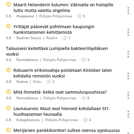
Maarit Helanderin kolumni: Väkivalta on hoitajille
tuttu mutta vaiettu ongelma
6.8.
Haapavesi
Pohjois-Pohjanmaa
0
Yrittäjät pääsevät pohtimaan kaupungin
hankintatoimen kehittämistä
6.8.
Raahen Seutu
Raahe
1
Talousvesi keitettävä Lumijoella bakteerilöydöksen
vuoksi
6.8.
Rantalakeus
Pohjois-Pohjanmaa
5
Rotuaarin erikoisvaloja poistetaan Kiistolan talon
kohdalta remontin vuoksi
6.8.
Kaleva
Oulu
4
Mitä ihimettä: Ketkä ovat sammutuspuuhissa?
6.8.
Rantalakeus
Pohjois-Pohjanmaa
8
Lounasarvio: Maut ovat hienosti kohdallaan St1-
huoltoaseman lounaalla
6.8.
Kalajokiseutu
Pohjois-Pohjanmaa
4
Merijärven pankkikonttori sulkee ovensa syyskuussa