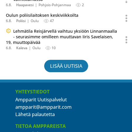
6.8.
Haapavesi
Pohjois-Pohjanmaa
2
Oulun poliisilaitoksen keskiviikkoilta
6.8.
Poliisi
Oulu
47
Lehmätila Reisjärvellä vaihtuu yksiöön Linnanmaalla
- seurasimme omilleen muuttavan Iiris Savelaisen,
19, muuttopäivää
6.8.
Kaleva
Oulu
10
LISÄÄ UUTISIA
YHTEYSTIEDOT
Ampparit Uutispalvelut
ampparit@ampparit.com
Lähetä palautetta
TIETOA AMPPAREISTA