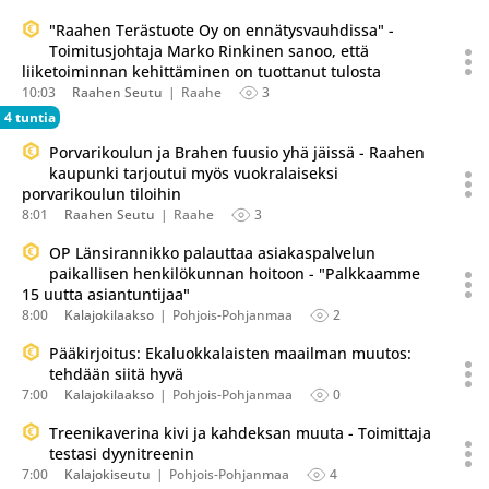
"Raahen Terästuote Oy on ennätysvauhdissa" -
Toimitusjohtaja Marko Rinkinen sanoo, että
liiketoiminnan kehittäminen on tuottanut tulosta
10:03
Raahen Seutu
Raahe
3
4 tuntia
Porvarikoulun ja Brahen fuusio yhä jäissä - Raahen
kaupunki tarjoutui myös vuokralaiseksi
porvarikoulun tiloihin
8:01
Raahen Seutu
Raahe
3
OP Länsirannikko palauttaa asiakaspalvelun
paikallisen henkilökunnan hoitoon - "Palkkaamme
15 uutta asiantuntijaa"
8:00
Kalajokilaakso
Pohjois-Pohjanmaa
2
Pääkirjoitus: Ekaluokkalaisten maailman muutos:
tehdään siitä hyvä
7:00
Kalajokilaakso
Pohjois-Pohjanmaa
0
Treenikaverina kivi ja kahdeksan muuta - Toimittaja
testasi dyynitreenin
7:00
Kalajokiseutu
Pohjois-Pohjanmaa
4