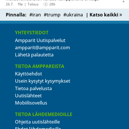
26.7.
Yle
Talous
286
Pinnalla:
#iran
#trump
#ukraina
| Katso kaikki
YHTEYSTIEDOT
Ampparit Uutispalvelut
ampparit@ampparit.com
Lähetä palautetta
TIETOA AMPPAREISTA
Käyttöehdot
Usein kysytyt kysymykset
Tietoa palvelusta
Uutislähteet
Mobiilisovellus
TIETOA LÄHDEMEDIOILLE
Ohjeita uutislähteille