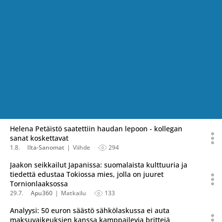
Helena Petäistö saatettiin haudan lepoon - kollegan
sanat koskettavat
1.8.
Ilta-Sanomat
Viihde
294
Jaakon seikkailut Japanissa: suomalaista kulttuuria ja
tiedettä edustaa Tokiossa mies, jolla on juuret
Tornionlaaksossa
29.7.
Apu360
Matkailu
133
Analyysi: 50 euron säästö sähkölaskussa ei auta
maksuvaikeuksien kanssa kamppailevia brittejä