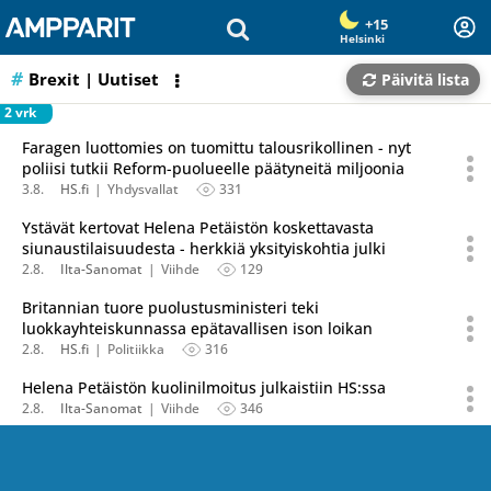
Olet sivun alussa
Siirry sisältöön
+15
Helsinki
Brexit
| Uutiset
Päivitä lista
2 vrk
Faragen luottomies on tuomittu talousrikollinen - nyt
poliisi tutkii Reform-puolueelle päätyneitä miljoonia
3.8.
HS.fi
Yhdysvallat
331
Ystävät kertovat Helena Petäistön koskettavasta
siunaustilaisuudesta - herkkiä yksityiskohtia julki
2.8.
Ilta-Sanomat
Viihde
129
Britannian tuore puolustusministeri teki
luokkayhteiskunnassa epätavallisen ison loikan
2.8.
HS.fi
Politiikka
316
Helena Petäistön kuolinilmoitus julkaistiin HS:ssa
2.8.
Ilta-Sanomat
Viihde
346