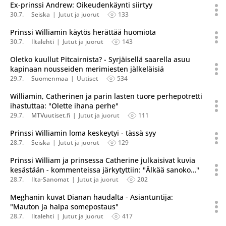
Ex-prinssi Andrew: Oikeudenkäynti siirtyy
30.7.
Seiska
Jutut ja juorut
133
Prinssi Williamin käytös herättää huomiota
30.7.
Iltalehti
Jutut ja juorut
143
Oletko kuullut Pitcairnista? - Syrjäisellä saarella asuu
kapinaan nousseiden merimiesten jälkeläisiä
29.7.
Suomenmaa
Uutiset
534
Williamin, Catherinen ja parin lasten tuore perhepotretti
ihastuttaa: "Olette ihana perhe"
29.7.
MTVuutiset.fi
Jutut ja juorut
111
Prinssi Williamin loma keskeytyi - tässä syy
28.7.
Seiska
Jutut ja juorut
129
Prinssi William ja prinsessa Catherine julkaisivat kuvia
kesästään - kommenteissa järkytyttiin: "Älkää sanoko…"
28.7.
Ilta-Sanomat
Jutut ja juorut
202
Meghanin kuvat Dianan haudalta - Asiantuntija:
"Mauton ja halpa somepostaus"
28.7.
Iltalehti
Jutut ja juorut
417