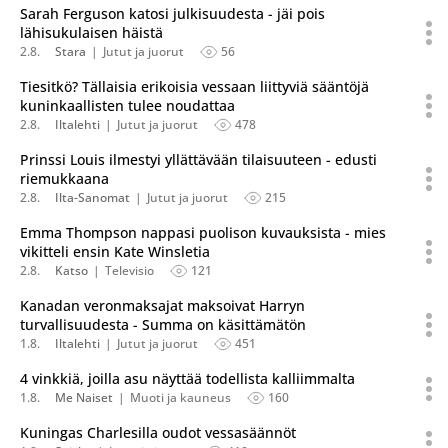
Sarah Ferguson katosi julkisuudesta - jäi pois
lähisukulaisen häistä
2.8.
Stara
Jutut ja juorut
56
Tiesitkö? Tällaisia erikoisia vessaan liittyviä sääntöjä
kuninkaallisten tulee noudattaa
2.8.
Iltalehti
Jutut ja juorut
478
Prinssi Louis ilmestyi yllättävään tilaisuuteen - edusti
riemukkaana
2.8.
Ilta-Sanomat
Jutut ja juorut
215
Emma Thompson nappasi puolison kuvauksista - mies
vikitteli ensin Kate Winsletia
2.8.
Katso
Televisio
121
Kanadan veronmaksajat maksoivat Harryn
turvallisuudesta - Summa on käsittämätön
1.8.
Iltalehti
Jutut ja juorut
451
4 vinkkiä, joilla asu näyttää todellista kalliimmalta
1.8.
Me Naiset
Muoti ja kauneus
160
Kuningas Charlesilla oudot vessasäännöt