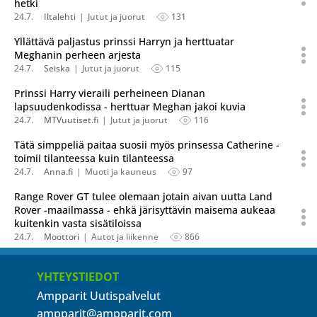
hetki
24.7.
Iltalehti
Jutut ja juorut
131
Yllättävä paljastus prinssi Harryn ja herttuatar
Meghanin perheen arjesta
24.7.
Seiska
Jutut ja juorut
115
Prinssi Harry vieraili perheineen Dianan
lapsuudenkodissa - herttuar Meghan jakoi kuvia
24.7.
MTVuutiset.fi
Jutut ja juorut
116
Tätä simppeliä paitaa suosii myös prinsessa Catherine -
toimii tilanteessa kuin tilanteessa
24.7.
Anna.fi
Muoti ja kauneus
97
Range Rover GT tulee olemaan jotain aivan uutta Land
Rover -maailmassa - ehkä järisyttävin maisema aukeaa
kuitenkin vasta sisätiloissa
24.7.
Moottori
Autot ja liikenne
866
YHTEYSTIEDOT
Ampparit Uutispalvelut
ampparit@ampparit.com