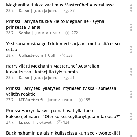
Meghanilta tiukka vaatimus MasterChef Australiassa
28.7.
Katso
Jutut ja juorut
37
Prinssi Harrylta tiukka kielto Meghanille - syynä
prinsessa Diana!
28.7.
Seiska
Jutut ja juorut
272
Yksi sana nostaa golfklubin eri sarjaan, mutta sitä ei voi
ostaa
28.7.
Golfpiste.com
Golf
338
Harry yllätti Meghanin MasterChef Australian
kuvauksissa - katsojilta tyly tuomio
28.7.
Katso
Jutut ja juorut
51
Prinssi Harry teki yllätysesiintymisen tv:ssä - somessa
välitön reaktio
27.7.
MTVuutiset.fi
Jutut ja juorut
155
Prinssi Harryn kasvot pamahtivat yllättäen
kokkiohjelmaan - "Olenko keskeyttänyt jotain tärkeää?"
27.7.
Episodi
Elokuvat
124
Buckinghamin palatsin kulisseissa kuhisee - työntekijät