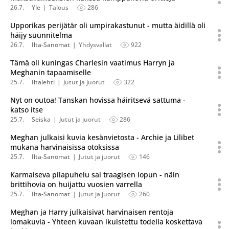
26.7.
Yle
Talous
286
Upporikas perijätär oli umpirakastunut - mutta äidillä oli
häijy suunnitelma
26.7.
Ilta-Sanomat
Yhdysvallat
922
Tämä oli kuningas Charlesin vaatimus Harryn ja
Meghanin tapaamiselle
25.7.
Iltalehti
Jutut ja juorut
322
Nyt on outoa! Tanskan hovissa häiritsevä sattuma -
katso itse
25.7.
Seiska
Jutut ja juorut
286
Meghan julkaisi kuvia kesänvietosta - Archie ja Lilibet
mukana harvinaisissa otoksissa
25.7.
Ilta-Sanomat
Jutut ja juorut
146
Karmaiseva pilapuhelu sai traagisen lopun - näin
brittihovia on huijattu vuosien varrella
25.7.
Ilta-Sanomat
Jutut ja juorut
260
Meghan ja Harry julkaisivat harvinaisen rentoja
lomakuvia - Yhteen kuvaan ikuistettu todella koskettava