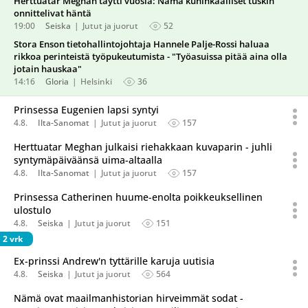
Herttuatar Meghan täytti vuosia: Nämä kuninkaalliset tuskin
onnittelivat häntä
19:00
Seiska
Jutut ja juorut
52
Stora Enson tietohallintojohtaja Hannele Palje-Rossi haluaa
rikkoa perinteistä työpukeutumista - "Työasuissa pitää aina olla
jotain hauskaa"
14:16
Gloria
Helsinki
36
Prinsessa Eugenien lapsi syntyi
4.8.
Ilta-Sanomat
Jutut ja juorut
157
Herttuatar Meghan julkaisi riehakkaan kuvaparin - juhli
syntymäpäiväänsä uima-altaalla
4.8.
Ilta-Sanomat
Jutut ja juorut
157
Prinsessa Catherinen huume-enolta poikkeuksellinen
ulostulo
4.8.
Seiska
Jutut ja juorut
151
2 vrk
Ex-prinssi Andrew'n tyttärille karuja uutisia
4.8.
Seiska
Jutut ja juorut
564
Nämä ovat maailmanhistorian hirveimmät sodat -