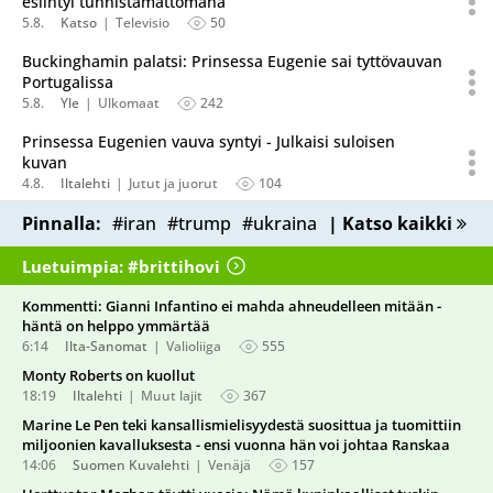
esiintyi tunnistamattomana
5.8.
Katso
Televisio
50
Buckinghamin palatsi: Prinsessa Eugenie sai tyttövauvan
Portugalissa
5.8.
Yle
Ulkomaat
242
Prinsessa Eugenien vauva syntyi - Julkaisi suloisen
kuvan
4.8.
Iltalehti
Jutut ja juorut
104
Pinnalla:
#iran
#trump
#ukraina
| Katso kaikki
Luetuimpia: #brittihovi
Kommentti: Gianni Infantino ei mahda ahneudelleen mitään -
häntä on helppo ymmärtää
6:14
Ilta-Sanomat
Valioliiga
555
Monty Roberts on kuollut
18:19
Iltalehti
Muut lajit
367
Marine Le Pen teki kansallismielisyydestä suosittua ja tuomittiin
miljoonien kavalluksesta - ensi vuonna hän voi johtaa Ranskaa
14:06
Suomen Kuvalehti
Venäjä
157