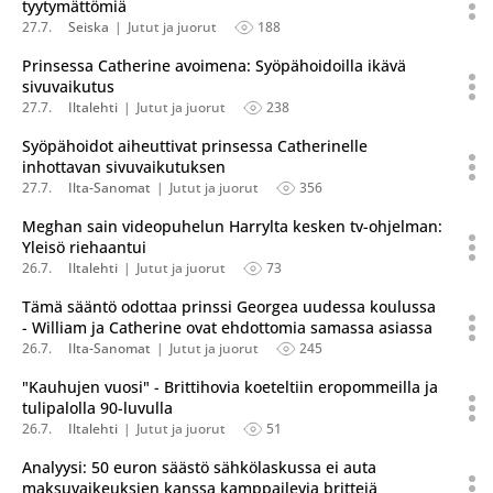
tyytymättömiä
27.7.
Seiska
Jutut ja juorut
188
Prinsessa Catherine avoimena: Syöpähoidoilla ikävä
sivuvaikutus
27.7.
Iltalehti
Jutut ja juorut
238
Syöpähoidot aiheuttivat prinsessa Catherinelle
inhottavan sivuvaikutuksen
27.7.
Ilta-Sanomat
Jutut ja juorut
356
Meghan sain videopuhelun Harrylta kesken tv-ohjelman:
Yleisö riehaantui
26.7.
Iltalehti
Jutut ja juorut
73
Tämä sääntö odottaa prinssi Georgea uudessa koulussa
- William ja Catherine ovat ehdottomia samassa asiassa
26.7.
Ilta-Sanomat
Jutut ja juorut
245
"Kauhujen vuosi" - Brittihovia koeteltiin eropommeilla ja
tulipalolla 90-luvulla
26.7.
Iltalehti
Jutut ja juorut
51
Analyysi: 50 euron säästö sähkölaskussa ei auta
maksuvaikeuksien kanssa kamppailevia brittejä