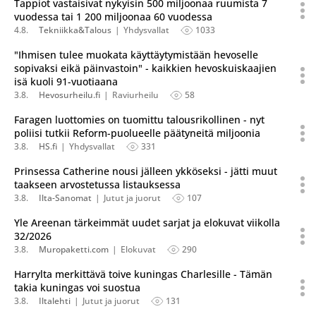
Tappiot vastaisivat nykyisin 500 miljoonaa ruumista 7
vuodessa tai 1 200 miljoonaa 60 vuodessa
4.8.
Tekniikka&Talous
Yhdysvallat
1033
"Ihmisen tulee muokata käyttäytymistään hevoselle
sopivaksi eikä päinvastoin" - kaikkien hevoskuiskaajien
isä kuoli 91-vuotiaana
3.8.
Hevosurheilu.fi
Raviurheilu
58
Faragen luottomies on tuomittu talousrikollinen - nyt
poliisi tutkii Reform-puolueelle päätyneitä miljoonia
3.8.
HS.fi
Yhdysvallat
331
Prinsessa Catherine nousi jälleen ykköseksi - jätti muut
taakseen arvostetussa listauksessa
3.8.
Ilta-Sanomat
Jutut ja juorut
107
Yle Areenan tärkeimmät uudet sarjat ja elokuvat viikolla
32/2026
3.8.
Muropaketti.com
Elokuvat
290
Harrylta merkittävä toive kuningas Charlesille - Tämän
takia kuningas voi suostua
3.8.
Iltalehti
Jutut ja juorut
131