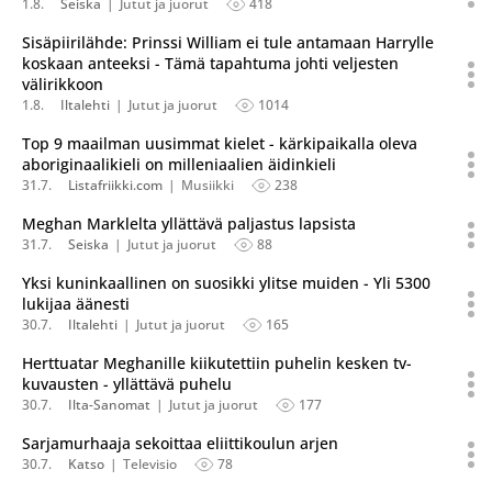
1.8.
Seiska
Jutut ja juorut
418
Sisäpiirilähde: Prinssi William ei tule antamaan Harrylle
koskaan anteeksi - Tämä tapahtuma johti veljesten
välirikkoon
1.8.
Iltalehti
Jutut ja juorut
1014
Top 9 maailman uusimmat kielet - kärkipaikalla oleva
aboriginaalikieli on milleniaalien äidinkieli
31.7.
Listafriikki.com
Musiikki
238
Meghan Marklelta yllättävä paljastus lapsista
31.7.
Seiska
Jutut ja juorut
88
Yksi kuninkaallinen on suosikki ylitse muiden - Yli 5300
lukijaa äänesti
30.7.
Iltalehti
Jutut ja juorut
165
Herttuatar Meghanille kiikutettiin puhelin kesken tv-
kuvausten - yllättävä puhelu
30.7.
Ilta-Sanomat
Jutut ja juorut
177
Sarjamurhaaja sekoittaa eliittikoulun arjen
30.7.
Katso
Televisio
78