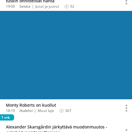
tuskin onnittelivat häntä
19:00
Seiska
Jutut ja juorut
52
Monty Roberts on kuollut
18:19
Iltalehti
Muut lajit
367
1 vrk
Alexander Skarsgårdin järkyttävä muodonmuutos -