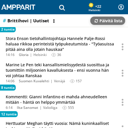
Olet sivun alussa
Siirry sisältöön
+22
Helsinki
Brittihovi
| Uutiset
Päivitä lista
2 tuntia
Stora Enson tietohallintojohtaja Hannele Palje-Rossi
haluaa rikkoa perinteistä työpukeutumista - "Työasuissa
pitää aina olla jotain hauskaa"
14:16
Gloria
Helsinki
36
Marine Le Pen teki kansallismielisyydestä suosittua ja
tuomittiin miljoonien kavalluksesta - ensi vuonna hän
voi johtaa Ranskaa
14:06
Suomen Kuvalehti
Venäjä
157
8 tuntia
Kommentti: Gianni Infantino ei mahda ahneudelleen
mitään - häntä on helppo ymmärtää
6:14
Ilta-Sanomat
Valioliiga
555
12 tuntia
Herttuatar Meghan täytti vuosia: Nämä kuninkaalliset