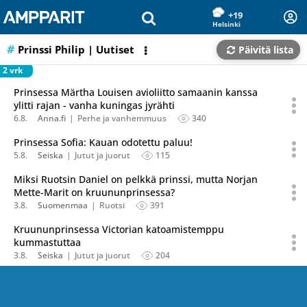
Olet sivun alussa
Siirry sisältöön
+19
Helsinki
Prinssi Philip
| Uutiset
Päivitä lista
2 vrk
Prinsessa Märtha Louisen avioliitto samaanin kanssa
ylitti rajan - vanha kuningas jyrähti
6.8.
Anna.fi
Perhe ja vanhemmuus
340
Prinsessa Sofia: Kauan odotettu paluu!
5.8.
Seiska
Jutut ja juorut
115
Miksi Ruotsin Daniel on pelkkä prinssi, mutta Norjan
Mette-Marit on kruununprinsessa?
3.8.
Suomenmaa
Ruotsi
391
Kruununprinsessa Victorian katoamistemppu
kummastuttaa
3.8.
Seiska
Jutut ja juorut
204