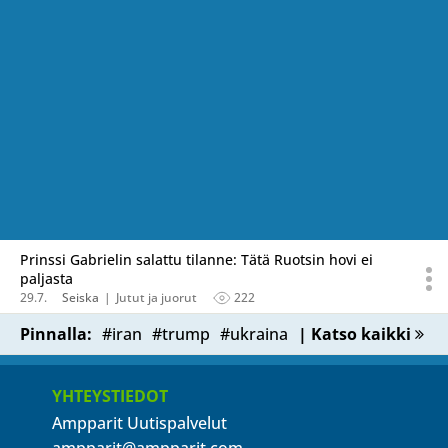
Prinssi Gabrielin salattu tilanne: Tätä Ruotsin hovi ei
paljasta
29.7.
Seiska
Jutut ja juorut
222
Pinnalla:
#iran
#trump
#ukraina
| Katso kaikki
YHTEYSTIEDOT
Ampparit Uutispalvelut
ampparit@ampparit.com