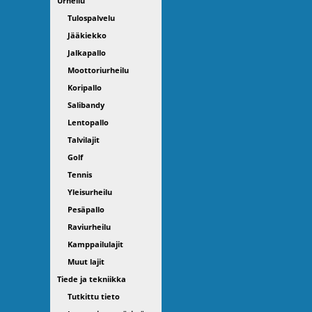
Urheilu
Tulospalvelu
Jääkiekko
Jalkapallo
Moottoriurheilu
Koripallo
Salibandy
Lentopallo
Talvilajit
Golf
Tennis
Yleisurheilu
Pesäpallo
Raviurheilu
Kamppailulajit
Muut lajit
Tiede ja tekniikka
Tutkittu tieto