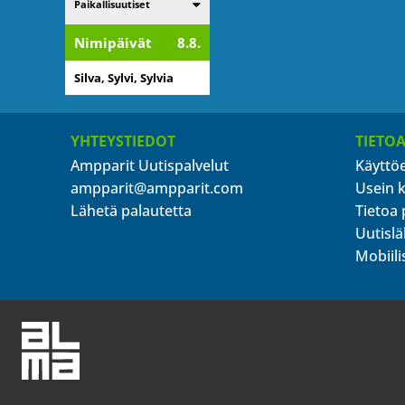
Listaa alakategoriat
Paikallisuutiset
Nimipäivät
8.8.
Silva, Sylvi, Sylvia
YHTEYSTIEDOT
TIETO
Ampparit Uutispalvelut
Käyttö
ampparit@ampparit.com
Usein 
Lähetä palautetta
Tietoa 
Uutislä
Mobiili