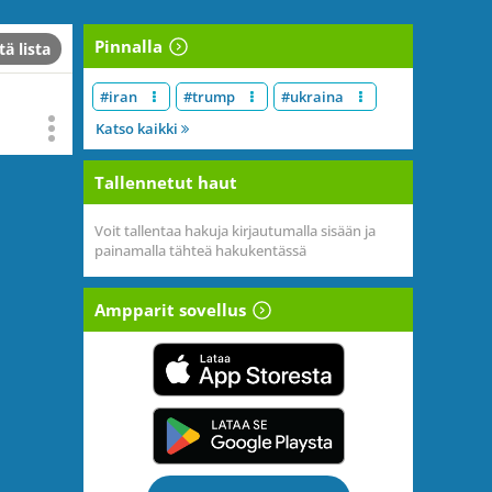
Pinnalla
tä lista
#iran
#trump
#ukraina
Katso kaikki
Tallennetut haut
Voit tallentaa hakuja kirjautumalla sisään ja
painamalla tähteä hakukentässä
Ampparit sovellus