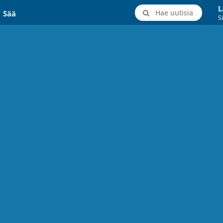
L
Hae uutisia
Sää
Si