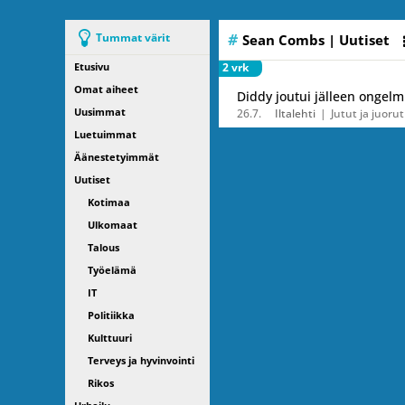
Tummat värit
Sean Combs
| Uutiset
Etusivu
2 vrk
Omat aiheet
Diddy joutui jälleen ongelm
Uusimmat
26.7.
Iltalehti
Jutut ja juorut
Luetuimmat
Äänestetyimmät
Uutiset
Kotimaa
Ulkomaat
Talous
Työelämä
IT
Politiikka
Kulttuuri
Terveys ja hyvinvointi
Rikos