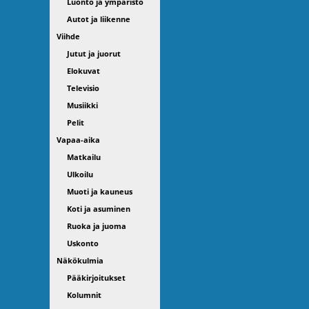
Luonto ja ympäristö
Autot ja liikenne
Viihde
Jutut ja juorut
Elokuvat
Televisio
Musiikki
Pelit
Vapaa-aika
Matkailu
Ulkoilu
Muoti ja kauneus
Koti ja asuminen
Ruoka ja juoma
Uskonto
Näkökulmia
Pääkirjoitukset
Kolumnit