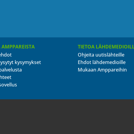
A AMPPAREISTA
TIETOA LÄHDEMEDIOIL
ehdot
Ohjeita uutislähteille
kysytyt kysymykset
Ehdot lähdemedioille
palvelusta
Mukaan Amppareihin
hteet
sovellus