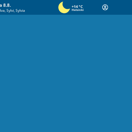
a 8.8.
+14
°C
Helsinki
lva, Sylvi, Sylvia