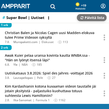
Olet sivun alussa
Siirry sisältöön
+19
Helsinki
Super Bowl
| Uutiset
Päivitä lista
1 vrk
Christian Balen ja Nicolas Cagen uusi Madden-elokuva
tulee Prime Videoon syksyllä
7.8.
Muropaketti.com
Elokuvat
113
2 vrk
Awak Kuier pelaa uransa kovinta kautta WNBA:ssa -
"Hän on lyönyt itsensä läpi"
6.8.
Yle
NBA
185
Uutiskatsaus 3.8.2026: Spiel des Jahres -voittajat 2026
3.8.
Lautapeliopas
Pelit
27
Kim Kardashianin kotona kuvaaman videon taustalle jäi
jotain yksityistä - paljastuiko kuohuttava totuus
suhteesta Lewis Hamiltoniin?
2.8.
Ilta-Sanomat
Formula 1
1162