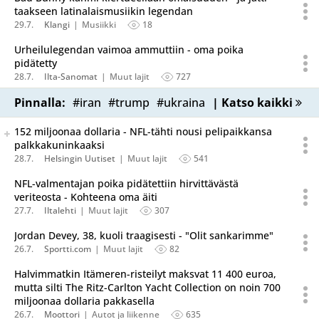
taakseen latinalaismusiikin legendan
29.7.
Klangi
Musiikki
18
Urheilulegendan vaimoa ammuttiin - oma poika
pidätetty
28.7.
Ilta-Sanomat
Muut lajit
727
Pinnalla:
#iran
#trump
#ukraina
| Katso kaikki
Seuraava uutinen on julkaistu useassa eri lähteessä.
152 miljoonaa dollaria - NFL-tähti nousi pelipaikkansa
Listaa uutisen kaikki versiot
palkkakuninkaaksi
28.7.
Helsingin Uutiset
Muut lajit
541
NFL-valmentajan poika pidätettiin hirvittävästä
veriteosta - Kohteena oma äiti
27.7.
Iltalehti
Muut lajit
307
Jordan Devey, 38, kuoli traagisesti - "Olit sankarimme"
26.7.
Sportti.com
Muut lajit
82
Halvimmatkin Itämeren-risteilyt maksvat 11 400 euroa,
mutta silti The Ritz-Carlton Yacht Collection on noin 700
miljoonaa dollaria pakkasella
26.7.
Moottori
Autot ja liikenne
635