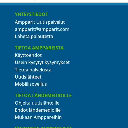
YHTEYSTIEDOT
Ampparit Uutispalvelut
ampparit@ampparit.com
Lähetä palautetta
TIETOA AMPPAREISTA
Käyttöehdot
Usein kysytyt kysymykset
Tietoa palvelusta
Uutislähteet
Mobiilisovellus
TIETOA LÄHDEMEDIOILLE
Ohjeita uutislähteille
Ehdot lähdemedioille
Mukaan Amppareihin