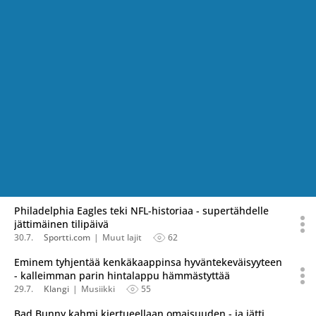
Philadelphia Eagles teki NFL-historiaa - supertähdelle
jättimäinen tilipäivä
30.7.
Sportti.com
Muut lajit
62
Eminem tyhjentää kenkäkaappinsa hyväntekeväisyyteen
- kalleimman parin hintalappu hämmästyttää
29.7.
Klangi
Musiikki
55
Bad Bunny kahmi kiertueellaan omaisuuden - ja jätti