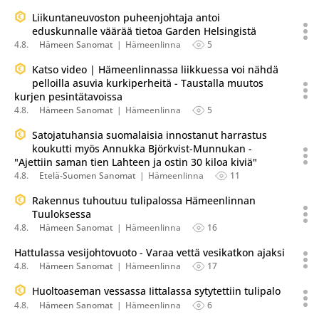
Liikuntaneuvoston puheenjohtaja antoi
eduskunnalle väärää tietoa Garden Helsingistä
4.8.
Hämeen Sanomat
Hämeenlinna
5
Katso video | Hämeenlinnassa liikkuessa voi nähdä
pelloilla asuvia kurkiperheitä - Taustalla muutos
kurjen pesintätavoissa
4.8.
Hämeen Sanomat
Hämeenlinna
5
Satojatuhansia suomalaisia innostanut harrastus
koukutti myös Annukka Björkvist-Munnukan -
"Ajettiin saman tien Lahteen ja ostin 30 kiloa kiviä"
4.8.
Etelä-Suomen Sanomat
Hämeenlinna
11
Rakennus tuhoutuu tulipalossa Hämeenlinnan
Tuuloksessa
4.8.
Hämeen Sanomat
Hämeenlinna
16
Hattulassa vesijohtovuoto - Varaa vettä vesikatkon ajaksi
4.8.
Hämeen Sanomat
Hämeenlinna
17
Huoltoaseman vessassa Iittalassa sytytettiin tulipalo
4.8.
Hämeen Sanomat
Hämeenlinna
6