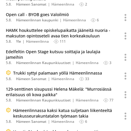
5.8.
Hämeen Sanomat
Hämeenlinna
2
Open call - BYOB goes Valoilmiö
5.8.
Hämeenlinnan kaupunki
Hämeenlinna
6
HAMK houkuttelee opiskelupaikatta jääneitä nuoria -
maksuton opintoseteli avaa tien korkeakouluun
5.8.
Yle
Hämeenlinna
111
Edelfeltin Open Stage kutsuu soittajia ja laulajia
jameihin
5.8.
Hämeenlinnan Kaupunkiuutiset
Hämeenlinna
3
Trukki syttyi palamaan yöllä Hämeenlinnassa
5.8.
Hämeen Sanomat
Hämeenlinna
33
129-senttinen sisupussi Helena Mäkelä: "Murrosiässä
erilaisuus oli kova paikka"
5.8.
Hämeenlinnan Kaupunkiuutiset
Hämeenlinna
77
Hämeenlinnassa kaksi katua suljetaan liikenteeltä
keskusseurakuntatalon työmaan takia
5.8.
Hämeen Sanomat
Hämeenlinna
6