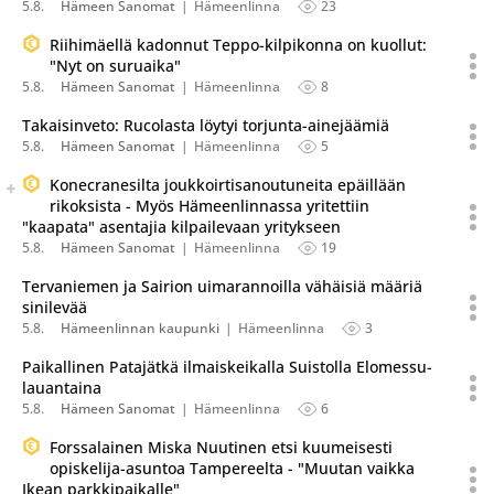
5.8.
Hämeen Sanomat
Hämeenlinna
23
Riihimäellä kadonnut Teppo-kilpikonna on kuollut:
"Nyt on suruaika"
5.8.
Hämeen Sanomat
Hämeenlinna
8
Takaisinveto: Rucolasta löytyi torjunta-ainejäämiä
5.8.
Hämeen Sanomat
Hämeenlinna
5
Seuraava uutinen on julkaistu useassa eri lähteessä.
Konecranesilta joukkoirtisanoutuneita epäillään
Listaa uutisen kaikki versiot
rikoksista - Myös Hämeenlinnassa yritettiin
"kaapata" asentajia kilpailevaan yritykseen
5.8.
Hämeen Sanomat
Hämeenlinna
19
Tervaniemen ja Sairion uimarannoilla vähäisiä määriä
sinilevää
5.8.
Hämeenlinnan kaupunki
Hämeenlinna
3
Paikallinen Patajätkä ilmaiskeikalla Suistolla Elomessu-
lauantaina
5.8.
Hämeen Sanomat
Hämeenlinna
6
Forssalainen Miska Nuutinen etsi kuumeisesti
opiskelija-asuntoa Tampereelta - "Muutan vaikka
Ikean parkkipaikalle"