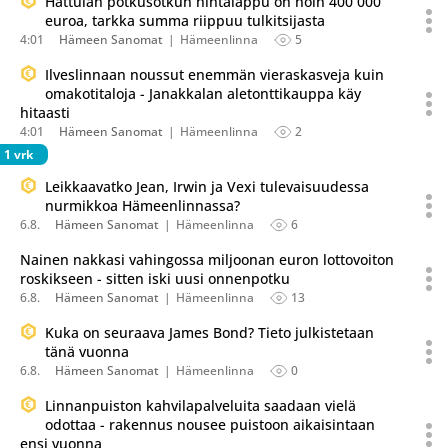
Hattulan potkusotkun hintalappu on noin 400 000
euroa, tarkka summa riippuu tulkitsijasta
4:01
Hämeen Sanomat
Hämeenlinna
5
Ilveslinnaan noussut enemmän vieraskasveja kuin
omakotitaloja - Janakkalan aletonttikauppa käy
hitaasti
4:01
Hämeen Sanomat
Hämeenlinna
2
1 vrk
Leikkaavatko Jean, Irwin ja Vexi tulevaisuudessa
nurmikkoa Hämeenlinnassa?
6.8.
Hämeen Sanomat
Hämeenlinna
6
Nainen nakkasi vahingossa miljoonan euron lottovoiton
roskikseen - sitten iski uusi onnenpotku
6.8.
Hämeen Sanomat
Hämeenlinna
13
Kuka on seuraava James Bond? Tieto julkistetaan
tänä vuonna
6.8.
Hämeen Sanomat
Hämeenlinna
0
Linnanpuiston kahvilapalveluita saadaan vielä
odottaa - rakennus nousee puistoon aikaisintaan
ensi vuonna