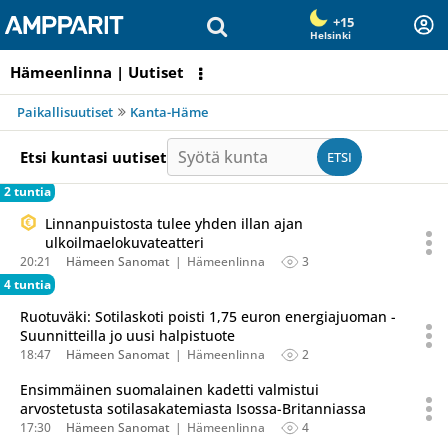
Olet sivun alussa
Siirry sisältöön
+15
Helsinki
Hämeenlinna | Uutiset
Paikallisuutiset
Kanta-Häme
Syötä kunta
Etsi kuntasi uutiset
ETSI
2 tuntia
Linnanpuistosta tulee yhden illan ajan
ulkoilmaelokuvateatteri
20:21
Hämeen Sanomat
Hämeenlinna
3
4 tuntia
Ruotuväki: Sotilaskoti poisti 1,75 euron energiajuoman -
Suunnitteilla jo uusi halpistuote
18:47
Hämeen Sanomat
Hämeenlinna
2
Ensimmäinen suomalainen kadetti valmistui
arvostetusta sotilasakatemiasta Isossa-Britanniassa
17:30
Hämeen Sanomat
Hämeenlinna
4