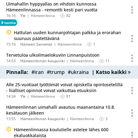
Uimahallin hyppyallas on vihdoin kunnossa
Hämeenlinnassa - remontti kesti pari vuotta
16:16
Yle
Hämeenlinna
82
8 tuntia
Hattulan uuden kunnanjohtajan palkka ja erorahan
suuruus päätettävänä
15:16
Hämeen Sanomat
Hämeenlinna
1
Tervetuloa ulkoilmaelokuviin Linnanpuistoon
14:53
Hämeenlinnan kaupunki
Hämeenlinna
11
Pinnalla:
#iran
#trump
#ukraina
| Katso kaikki
Alle 25-vuotiaat työttömät voivat opiskella opintosetelillä
- liialliset opinnot voivat vaikuttaa etuuksiin
14:34
Yle
Hämeenlinna
81
Hämeenlinnan uimahalli avautuu maanantaina 10.8.
kesätauon jälkeen
13:55
Hämeenlinnan kaupunki
Hämeenlinna
3
Hämeenlinnassa koulutielle astelee lähes 600
ekaluokkalaista