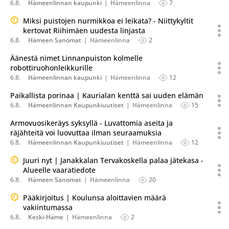
6.8.
Hämeenlinnan kaupunki
Hämeenlinna
7
Miksi puistojen nurmikkoa ei leikata? - Niittykyltit
kertovat Riihimäen uudesta linjasta
6.8.
Hämeen Sanomat
Hämeenlinna
2
Äänestä nimet Linnanpuiston kolmelle
robottiruohonleikkurille
6.8.
Hämeenlinnan kaupunki
Hämeenlinna
12
Paikallista porinaa | Kaurialan kenttä sai uuden elämän
6.8.
Hämeenlinnan Kaupunkiuutiset
Hämeenlinna
15
Armovuosikeräys syksyllä - Luvattomia aseita ja
räjähteitä voi luovuttaa ilman seuraamuksia
6.8.
Hämeenlinnan Kaupunkiuutiset
Hämeenlinna
12
Juuri nyt | Janakkalan Tervakoskella palaa jätekasa -
Alueelle vaaratiedote
6.8.
Hämeen Sanomat
Hämeenlinna
20
Pääkirjoitus | Koulunsa aloittavien määrä
vakiintumassa
6.8.
Keski-Häme
Hämeenlinna
2