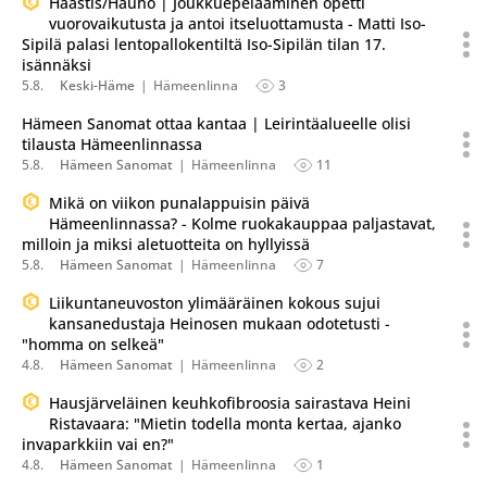
Haastis/Hauho | Joukkuepelaaminen opetti
vuorovaikutusta ja antoi itseluottamusta - Matti Iso-
Sipilä palasi lentopallokentiltä Iso-Sipilän tilan 17.
isännäksi
5.8.
Keski-Häme
Hämeenlinna
3
Hämeen Sanomat ottaa kantaa | Leirintäalueelle olisi
tilausta Hämeenlinnassa
5.8.
Hämeen Sanomat
Hämeenlinna
11
Mikä on viikon punalappuisin päivä
Hämeenlinnassa? - Kolme ruokakauppaa paljastavat,
milloin ja miksi aletuotteita on hyllyissä
5.8.
Hämeen Sanomat
Hämeenlinna
7
Liikuntaneuvoston ylimääräinen kokous sujui
kansanedustaja Heinosen mukaan odotetusti -
"homma on selkeä"
4.8.
Hämeen Sanomat
Hämeenlinna
2
Hausjärveläinen keuhkofibroosia sairastava Heini
Ristavaara: "Mietin todella monta kertaa, ajanko
invaparkkiin vai en?"
4.8.
Hämeen Sanomat
Hämeenlinna
1