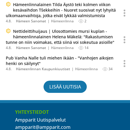
Hämeenlinnalainen Tilda Äystö teki kolmen viikon
kesävaihdon Tšekkeihin - Nuoret suosivat nyt lyhyitä
ulkomaanvaihtoja, jotka eivät lykkää valmistumista
4.8.
Hämeen Sanomat
Hämeenlinna
2
Nettideittihuijaus | Ulosottomies mursi kuplan -
hämeenlinnalainen Helena Mäkelä: "Rakastumisen
tunne on niin voimakas, että siinä voi sokeutua asioille"
4.8.
Hämeen Sanomat
Hämeenlinna
14
Pub Vanha Nalle tuli miehen ikään - "Vanhojen aikojen
henki on säilynyt"
4.8.
Hämeenlinnan Kaupunkiuutiset
Hämeenlinna
34
LISÄÄ UUTISIA
YHTEYSTIEDOT
Ampparit Uutispalvelut
ampparit@ampparit.com