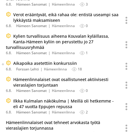
6.8.
Hämeen Sanomat
Hämeenlinna
3
Verot erääntyvät, eikä rahaa ole: entistä useampi saa
lykkäystä maksamiseen
6.8.
Hämeen Sanomat
Hämeenlinna
0
Kylien turvallisuus aiheena Kouvalan kyläillassa,
Kanta-Hämeen kyliin on perustettu jo 27
turvallisuusryhmää
6.8.
Hämeen Sanomat
Hämeenlinna
1
Seuraava uutinen on julkaistu useassa eri lähteessä.
Aikapoika asetettiin konkurssiin
Listaa uutisen kaikki versiot
6.8.
Forssan Lehti
Hämeenlinna
18
Hämeenlinnalaiset ovat osallistuneet aktiivisesti
vieraslajien torjuntaan
6.8.
Hämeen Sanomat
Hämeenlinna
0
Ilkka Kulmalan näkökulma | Meillä oli hetkemme -
eli 47 vuotta Eppujen repussa
6.8.
Hämeen Sanomat
Hämeenlinna
2
Hämeenlinnalaiset ovat tehneet arvokasta työtä
vieraslajien torjunnassa