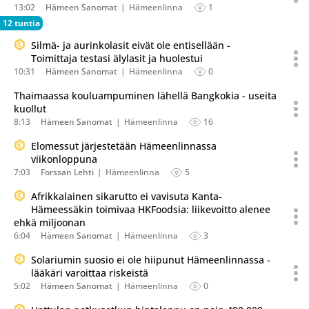
13:02
Hämeen Sanomat
Hämeenlinna
1
12 tuntia
Silmä- ja aurinkolasit eivät ole entisellään -
Toimittaja testasi älylasit ja huolestui
10:31
Hämeen Sanomat
Hämeenlinna
0
Thaimaassa kouluampuminen lähellä Bangkokia - useita
kuollut
8:13
Hämeen Sanomat
Hämeenlinna
16
Elomessut järjestetään Hämeenlinnassa
viikonloppuna
7:03
Forssan Lehti
Hämeenlinna
5
Afrikkalainen sikarutto ei vavisuta Kanta-
Hämeessäkin toimivaa HKFoodsia: liikevoitto alenee
ehkä miljoonan
6:04
Hämeen Sanomat
Hämeenlinna
3
Solariumin suosio ei ole hiipunut Hämeenlinnassa -
lääkäri varoittaa riskeistä
5:02
Hämeen Sanomat
Hämeenlinna
0