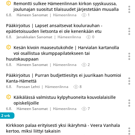
Remontti sulkee Hämeenlinnan kirkon syyskuussa,
joulunajan suositut tilaisuudet järjestetään muualla
6.8.
Hämeen Sanomat
Hämeenlinna
1
Pääkirjoitus | Lapset ansaitsevat koulurauhan -
epätietoisuuden lietsonta ei ole kenenkään etu
6.8.
Janakkalan Sanomat
Hämeenlinna
0
Kesän kivoin maaseutukohde | Harvialan kartanolla
voi osallistua skumppapilatekseen tai
huutokauppaan
6.8.
Hämeen Sanomat
Hämeenlinna
2
Pääkirjoitus | Purran budjettiesitys ei juurikaan huomioi
Kanta-Hämettä
6.8.
Forssan Lehti
Hämeenlinna
8
Käikälässä valmistuu kylpyhuoneita kouvolalaisille
opiskelijoille
6.8.
Hämeen Sanomat
Hämeenlinna
7
2 vrk
Kirkkoon palaa erityisesti yksi ikäryhmä - Veera Vanhala
kertoo, miksi liittyi takaisin