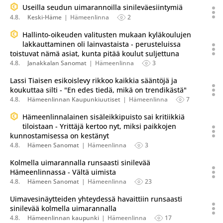
Useilla seudun uimarannoilla sinileväesiintymiä
4.8.
Keski-Häme
Hämeenlinna
2
Hallinto-oikeuden valitusten mukaan kyläkoulujen
lakkauttaminen oli lainvastaista - perusteluissa
toistuvat nämä asiat, kunta pitää koulut suljettuna
4.8.
Janakkalan Sanomat
Hämeenlinna
3
Lassi Tiaisen esikoislevy rikkoo kaikkia sääntöjä ja
koukuttaa silti - "En edes tiedä, mikä on trendikästä"
4.8.
Hämeenlinnan Kaupunkiuutiset
Hämeenlinna
7
Hämeenlinnalainen sisäleikkipuisto sai kritiikkiä
tiloistaan - Yrittäjä kertoo nyt, miksi paikkojen
kunnostamisessa on kestänyt
4.8.
Hämeen Sanomat
Hämeenlinna
3
Kolmella uimarannalla runsaasti sinilevää
Hämeenlinnassa - Vältä uimista
4.8.
Hämeen Sanomat
Hämeenlinna
23
Uimavesinäytteiden yhteydessä havaittiin runsaasti
sinilevää kolmella uimarannalla
4.8.
Hämeenlinnan kaupunki
Hämeenlinna
17