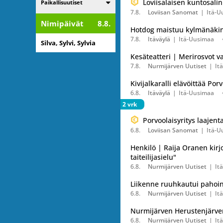
Listaa alakategoriat
Loviisalaisen kuntosali
Paikallisuutiset
7.8.
Loviisan Sanomat
Itä-U
Nimipäivät
8.8.
Hotdog maistuu kylmänäkin 
7.8.
Itäväylä
Itä-Uusimaa
Silva, Sylvi, Sylvia
Kesäteatteri | Merirosvot va
7.8.
Nurmijärven Uutiset
It
Kivijalkaralli elävöittää P
6.8.
Itäväylä
Itä-Uusimaa
2 vrk
Porvoolaisyritys laajent
6.8.
Loviisan Sanomat
Itä-U
Henkilö | Raija Oranen kirj
taiteilijasielu"
6.8.
Nurmijärven Uutiset
It
Liikenne ruuhkautui pahoin
6.8.
Nurmijärven Uutiset
It
Nurmijärven Herustenjärven
6.8.
Nurmijärven Uutiset
It