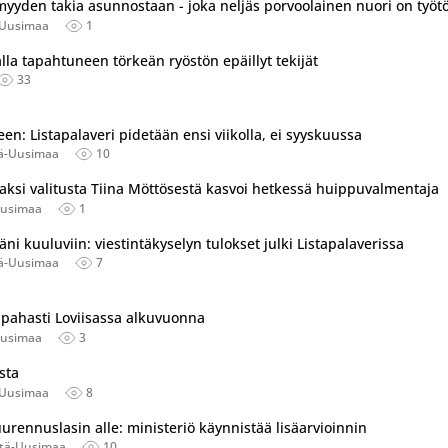
ömyyden takia asunnostaan - joka neljäs porvoolainen nuori on työt
-Uusimaa
1
alla tapahtuneen törkeän ryöstön epäillyt tekijät
33
en: Listapalaveri pidetään ensi viikolla, ei syyskuussa
tä-Uusimaa
10
jaksi valitusta Tiina Möttösestä kasvoi hetkessä huippuvalmentaja
Uusimaa
1
i kuuluviin: viestintäkyselyn tulokset julki Listapalaverissa
tä-Uusimaa
7
pahasti Loviisassa alkuvuonna
Uusimaa
3
ista
-Uusimaa
8
urennuslasin alle: ministeriö käynnistää lisäarvioinnin
Itä-Uusimaa
10