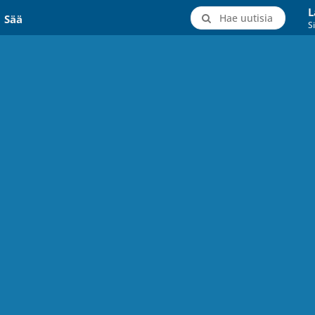
L
Hae uutisia
Sää
Si