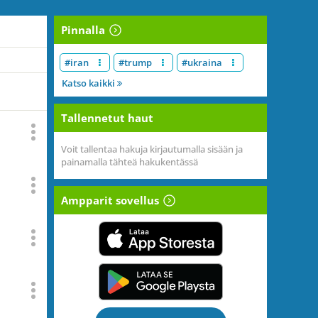
Pinnalla
#iran
#trump
#ukraina
Katso kaikki
Tallennetut haut
Voit tallentaa hakuja kirjautumalla sisään ja
painamalla tähteä hakukentässä
Ampparit sovellus