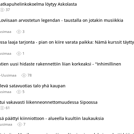
atkapuhelinkokoelma löytyy Askolasta
37
oviisaan arvostetun legendan - taustalla on jotakin musiikkia
usimaa
3
ssa laaja tarjonta - pian on kiire varata paikka: Nämä kurssit täytt
usimaa
1
ien uusi hidaste rakennettiin liian korkeaksi - "Inhimillinen
ä-Uusimaa
78
ilevä satavuotias talo yhä kaupan
usimaa
5
ntui vakavasti liikenneonnettomuudessa Sipoossa
61
sä päättyi kiinniottoon - alueella kuultiin laukauksia
Uusimaa
7