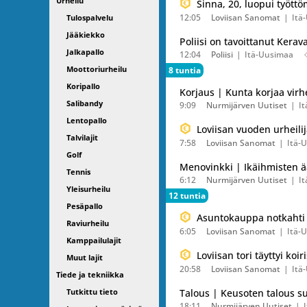
Urheilu
Sinna, 20, luopui tyött
12:05
Loviisan Sanomat
Itä
Tulospalvelu
Jääkiekko
Poliisi on tavoittanut Kerav
Jalkapallo
12:04
Poliisi
Itä-Uusimaa
Moottoriurheilu
8 tuntia
Koripallo
Korjaus | Kunta korjaa virhe
Salibandy
9:09
Nurmijärven Uutiset
I
Lentopallo
Loviisan vuoden urheili
Talvilajit
7:58
Loviisan Sanomat
Itä-
Golf
Menovinkki | Ikäihmisten ään
Tennis
6:12
Nurmijärven Uutiset
I
Yleisurheilu
12 tuntia
Pesäpallo
Asuntokauppa notkahti 
Raviurheilu
6:05
Loviisan Sanomat
Itä-
Kamppailulajit
Loviisan tori täyttyi koir
Muut lajit
20:58
Loviisan Sanomat
Itä
Tiede ja tekniikka
Tutkittu tieto
Talous | Keusoten talous su
18:11
Nurmijärven Uutiset