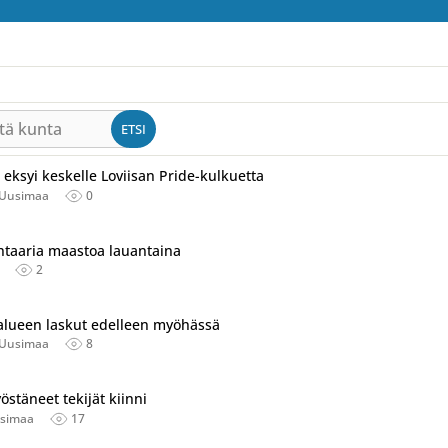
tä kunta
ETSI
 eksyi keskelle Loviisan Pride-kulkuetta
-Uusimaa
0
tu useassa eri lähteessä.
ehtaaria maastoa lauantaina
2
tu useassa eri lähteessä.
alueen laskut edelleen myöhässä
-Uusimaa
8
tu useassa eri lähteessä.
östäneet tekijät kiinni
usimaa
17