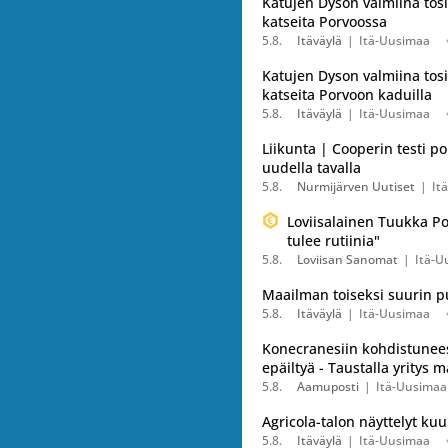
Katujen Dyson valmiina tos
katseita Porvoossa
5.8.
Itäväylä
Itä-Uusimaa
Katujen Dyson valmiina tos
katseita Porvoon kaduilla
5.8.
Itäväylä
Itä-Uusimaa
Liikunta | Cooperin testi p
uudella tavalla
5.8.
Nurmijärven Uutiset
It
Loviisalainen Tuukka Po
tulee rutiinia"
5.8.
Loviisan Sanomat
Itä-U
Maailman toiseksi suurin p
5.8.
Itäväylä
Itä-Uusimaa
Konecranesiin kohdistunees
epäiltyä - Taustalla yritys
5.8.
Aamuposti
Itä-Uusimaa
Agricola-talon näyttelyt ku
5.8.
Itäväylä
Itä-Uusimaa