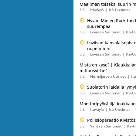
Maailman toiseksi suurin m
6.8.
Itäväylä
Itä-Uusimaa
Hyvän Mielen Rock tuo L
suurempaa
6.8.
Loviisan Sanomat
Itä-U
Loviisan kansalaisopisto
nopeimmin
6.8.
Loviisan Sanomat
Itä-U
Mistä on kyse? | Klaukkalant
mittausvirhe"
6.8.
Nurmijärven Uutiset
It
Suolatorin laidalla lymy
6.8.
Loviisan Sanomat
Itä-U
Moottoripyöräilijä loukkaa
5.8.
Itäväylä
Itä-Uusimaa
Poliisioperaatio Kivistös
5.8.
Vantaan Sanomat
Itä-