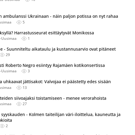
an ambulanssi Ukrainaan - näin paljon potissa on nyt rahaa
usimaa
5
ksyllä? Harrastusseurat esittäytyvät Monikossa
ä-Uusimaa
1
le - Suunniteltu aikataulu ja kustannusarvio ovat pitäneet
29
isti Roberto Negro esiintyy Rajamäen kotikonsertissa
ä-Uusimaa
3
a uhkaavat jättisakot: Valvojaa ei päästetty edes sisään
usimaa
13
tteiden siivoajaksi toistamiseen - menee verorahoista
usimaa
27
syyskauden - Kolmen taiteilijan väri-iloittelua, kauneutta ja
kioita
2