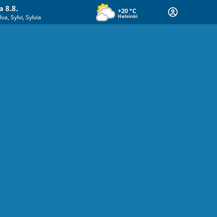
a 8.8.
+20
°C
Helsinki
lva, Sylvi, Sylvia