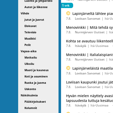
Luonto ja ympäristö
1 vrk
Autot ja liikenne
Lapinjärveltä lähtee pi
Viihde
7.8.
Loviisan Sanomat
Itä-U
Jutut ja juorut
Elokuvat
Menovinkki | Mitä tehdä sy
7.8.
Nurmijärven Uutiset
It
Televisio
Musiikki
Kohta se avautuu liikenteel
Pelit
7.8.
Itäväylä
Itä-Uusimaa
Vapaa-aika
Menovinkki | Italialaispian
Matkailu
7.8.
Nurmijärven Uutiset
It
Ulkoilu
Lapinjärveläistä maatila
Muoti ja kauneus
7.8.
Loviisan Sanomat
Itä-U
Koti ja asuminen
Loviisan kaupunki joutui jä
Ruoka ja juoma
7.8.
Loviisan Sanomat
Itä-U
Uskonto
Näkökulmia
Hyvän mielen näyttely avasi 
lapsuudesta tuttuja kesätuo
Pääkirjoitukset
7.8.
Itäväylä
Itä-Uusimaa
Kolumnit