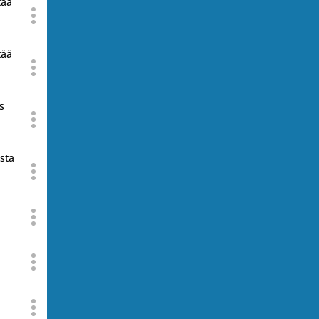
tää
tää
s
sta