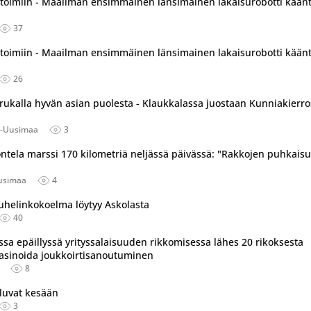
itoimiin - Maailman ensimmäinen länsimainen lakaisurobotti kään
37
itoimiin - Maailman ensimmäinen länsimainen lakaisurobotti kään
26
orukalla hyvän asian puolesta - Klaukkalassa juostaan Kunniakierro
ä-Uusimaa
3
ntela marssi 170 kilometriä neljässä päivässä: "Rakkojen puhkaisu
usimaa
4
uhelinkokoelma löytyy Askolasta
40
sa epäillyssä yrityssalaisuuden rikkomisessa lähes 20 rikoksesta
 masinoida joukkoirtisanoutuminen
8
uluvat kesään
3