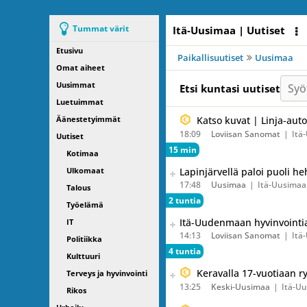
Tummat värit
Itä-Uusimaa | Uutiset
Etusivu
Paikallisuutiset
Uusimaa
Omat aiheet
Uusimmat
Syö
Etsi kuntasi uutiset
Luetuimmat
Äänestetyimmät
Katso kuvat | Linja-auto
18:09
Loviisan Sanomat
Itä
Uutiset
15 min
Kotimaa
Seuraava uutinen on julkais
Ulkomaat
Lapinjärvellä paloi puoli h
Listaa uutisen kaikki versiot
17:48
Uusimaa
Itä-Uusimaa
Talous
2 tuntia
Työelämä
Seuraava uutinen on julkais
Itä-Uudenmaan hyvinvointi
IT
Listaa uutisen kaikki versiot
14:13
Loviisan Sanomat
Itä
Politiikka
4 tuntia
Kulttuuri
Seuraava uutinen on julkais
Keravalla 17-vuotiaan ry
Terveys ja hyvinvointi
Listaa uutisen kaikki versiot
13:25
Keski-Uusimaa
Itä-U
Rikos