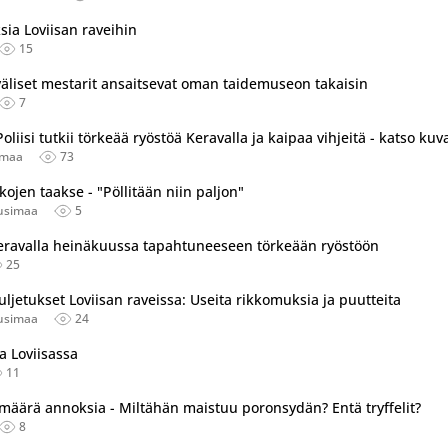
ksia Loviisan raveihin
15
väliset mestarit ansaitsevat oman taidemuseon takaisin
7
iisi tutkii törkeää ryöstöä Keravalla ja kaipaa vihjeitä - katso kuv
imaa
73
kojen taakse - "Pöllitään niin paljon"
usimaa
5
ä Keravalla heinäkuussa tapahtuneeseen törkeään ryöstöön
25
tu useassa eri lähteessä.
kuljetukset Loviisan raveissa: Useita rikkomuksia ja puutteita
usimaa
24
ia Loviisassa
11
ärä annoksia - Miltähän maistuu poronsydän? Entä tryffelit?
8