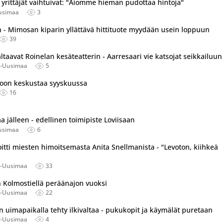
n yrittäjät vaihtuivat: "Aiomme hieman pudottaa hintoja"
usimaa
3
- Mimosan kiparin yllättävä hittituote myydään usein loppuun
39
ltaavat Roinelan kesäteatterin - Aarresaari vie katsojat seikkailuun
ä-Uusimaa
5
orvoon keskustaa syyskuussa
16
aa jälleen - edellinen toimipiste Loviisaan
usimaa
6
oitti miesten himoitsemasta Anita Snellmanista - "Levoton, kiihkeä
ä-Uusimaa
33
 Kolmostiellä peräänajon vuoksi
ä-Uusimaa
22
 uimapaikalla tehty ilkivaltaa - pukukopit ja käymälät puretaan
ä-Uusimaa
4