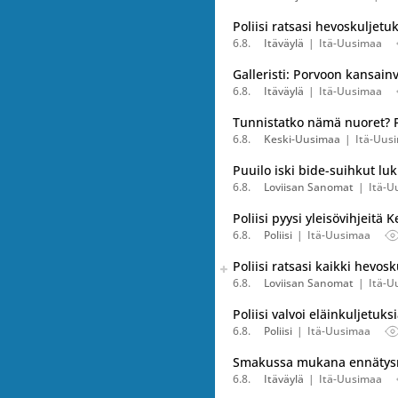
Poliisi ratsasi hevoskuljetu
6.8.
Itäväylä
Itä-Uusimaa
Galleristi: Porvoon kansain
6.8.
Itäväylä
Itä-Uusimaa
Tunnistatko nämä nuoret? Pol
6.8.
Keski-Uusimaa
Itä-Uus
Puuilo iski bide-suihkut luk
6.8.
Loviisan Sanomat
Itä-U
Poliisi pyysi yleisövihjeit
6.8.
Poliisi
Itä-Uusimaa
Seuraava uutinen on julkais
Poliisi ratsasi kaikki hevos
Listaa uutisen kaikki versiot
6.8.
Loviisan Sanomat
Itä-U
Poliisi valvoi eläinkuljetuks
6.8.
Poliisi
Itä-Uusimaa
Smakussa mukana ennätysmä
6.8.
Itäväylä
Itä-Uusimaa