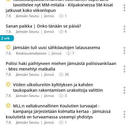
tavoittelee nyt MM-mitalia - Kilpakorvessa SM-kisat
jatkuvat koko viikonlopun
7.8.
Jämsän Seutu
Jämsä
1
Sanan paikka | Onko tänään se päivä?
7.8.
Jämsän Seutu
Jämsä
4
2 vrk
Jämsään tuli uusi sähköautojen latausasema
7.8.
Keskisuomalainen
Jämsä
7
Poliisi haki päihtyneen miehen Jämsästä poliisivankilaan
- Mies menehtyi matkalla
7.8.
Jämsän Seutu
Jämsä
36
Viiden ulkoilureitin kyltityksen ja kahden
taukopaikan rakentamisen urakoitsija valittiin
7.8.
Jämsän Seutu
Jämsä
3
MLL:n valtakunnallinen Koulutien turvaajat -
kampanja järjestetään kolmatta kertaa - Jämsässä
koulutietä on turvaamassa useampi yhdistys
7.8.
Jämsän Seutu
Jämsä
1