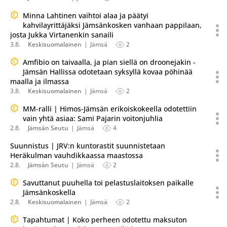
Minna Lahtinen vaihtoi alaa ja päätyi
kahvilayrittäjäksi Jämsänkosken vanhaan pappilaan,
josta Jukka Virtanenkin sanaili
3.8.
Keskisuomalainen
Jämsä
2
Amfibio on taivaalla, ja pian siellä on droonejakin -
Jämsän Hallissa odotetaan syksyllä kovaa pöhinää
maalla ja ilmassa
3.8.
Keskisuomalainen
Jämsä
2
MM-ralli | Himos-Jämsän erikoiskokeella odotettiin
vain yhtä asiaa: Sami Pajarin voitonjuhlia
2.8.
Jämsän Seutu
Jämsä
4
Suunnistus | JRV:n kuntorastit suunnistetaan
Heräkulman vauhdikkaassa maastossa
2.8.
Jämsän Seutu
Jämsä
2
Savuttanut puuhella toi pelastuslaitoksen paikalle
Jämsänkoskella
2.8.
Keskisuomalainen
Jämsä
2
Tapahtumat | Koko perheen odotettu maksuton