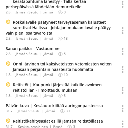
kesätapahtuma lähestyy - Tällä kertaa
perhepäivässä lähdetään riemuretkelle
2.8.
Jämsän Seutu
Jämsä
0
Roskalavalle päätyneet terveysaseman kalusteet
surettivat Hallissa - Johtajan mukaan lavalle päätyy
vain pieni osa tavaroista
2.8.
Jämsän Seutu
Jämsä
13
Sanan paikka | Vastuumme
2.8.
Jämsän Seutu
Jämsä
5
Onni Järvinen toi kaksivetoisten Vetomiesten voiton
Jämsään perjantain haasteista huolimatta
1.8.
Jämsän Seutu
Jämsä
10
Reitistöt | Kaupunki järjestää kaikille avoimen
reitistöillan - Ilmoittaudu mukaan
1.8.
Jämsän Seutu
Jämsä
3
Päivän kuva | Kesäauto kiiltää auringonpaisteessa
31.7.
Jämsän Seutu
Jämsä
30
Reitistökehitysasiat esillä Jämsän reitistöillassa
31.7.
Keskisuomalainen
Jämsä
3