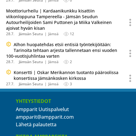
29.7.
Jämsän Seutu
Jämsä
0
Moottoriurheilu | Kardaanikunkku kisattiin
viikonloppuna Tampereella - Jämsän Seudun
Autourheilijoiden Sami Puttonen ja Miika Valkeinen
ajoivat hyvän kisan
28.7.
Jämsän Seutu
Jämsä
12
Alhon huopatehdas etsii entisiä työntekijöitään:
Tarinoita tehtaan arjesta tallennetaan ensi vuoden
100-vuotisjuhlintaa varten
28.7.
Jämsän Seutu
Jämsä
2
Konsertti | Oskar Merikannon tuotanto pääroolissa
konsertissa Jämsänkosken kirkossa
27.7.
Jämsän Seutu
Jämsä
3
YHTEYSTIEDOT
Ampparit Uutispalvelut
ampparit@ampparit.com
Lähetä palautetta