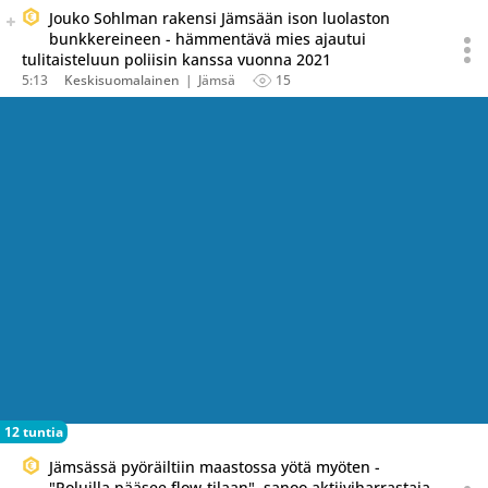
Seuraava uutinen on julkaistu useassa eri lähteessä.
Jouko Sohlman rakensi Jämsään ison luolaston
Listaa uutisen kaikki versiot
bunkkereineen - hämmentävä mies ajautui
tulitaisteluun poliisin kanssa vuonna 2021
5:13
Keskisuomalainen
Jämsä
15
12 tuntia
Jämsässä pyöräiltiin maastossa yötä myöten -
"Poluilla pääsee flow-tilaan", sanoo aktiiviharrastaja