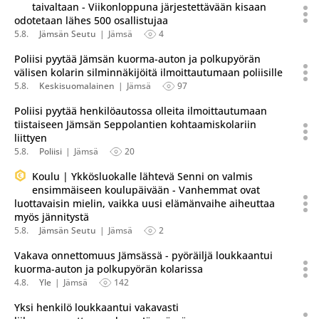
taivaltaan - Viikonloppuna järjestettävään kisaan
odotetaan lähes 500 osallistujaa
5.8.
Jämsän Seutu
Jämsä
4
Poliisi pyytää Jämsän kuorma-auton ja polkupyörän
välisen kolarin silminnäkijöitä ilmoittautumaan poliisille
5.8.
Keskisuomalainen
Jämsä
97
Poliisi pyytää henkilöautossa olleita ilmoittautumaan
tiistaiseen Jämsän Seppolantien kohtaamiskolariin
liittyen
5.8.
Poliisi
Jämsä
20
Koulu | Ykkösluokalle lähtevä Senni on valmis
ensimmäiseen koulupäivään - Vanhemmat ovat
luottavaisin mielin, vaikka uusi elämänvaihe aiheuttaa
myös jännitystä
5.8.
Jämsän Seutu
Jämsä
2
Vakava onnettomuus Jämsässä - pyöräiljä loukkaantui
kuorma-auton ja polkupyörän kolarissa
4.8.
Yle
Jämsä
142
Yksi henkilö loukkaantui vakavasti