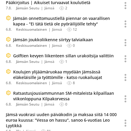
Pääkirjoitus | Aikuiset turvaavat koulutietä
7.8.
Jämsän Seutu
Jämsä
2
Jämsän onnettomuustiellä piennar on vaarallisen
kapea - "Ei tätä tietä ole pyöräilijöille tehty"
6.8.
Keskisuomalainen
Jämsä
12
Jämsän joukkoliikenne siirtyy talviaikaan
6.8.
Keskisuomalainen
Jämsä
0
Golftien kevyen liikenteen sillan urakoitsija valittiin
6.8.
Jämsän Seutu
Jämsä
1
Koulujen ylijäämäruokaa myydään Jämsässä
eläkeläisille ja työttömille - katso ruokailuajat
6.8.
Keskisuomalainen
Jämsä
8
Ratsastusjousiammunnan SM-mitaleista kilpaillaan
viikonloppuna Kilpakorvessa
6.8.
Jämsän Seutu
Jämsä
0
Jämsä vuokrasi uuden päiväkodin ja maksaa siitä 14 000
euroa kuussa: "Vessa on hassu", sanoo 6-vuotias Leo
Lyytikkä