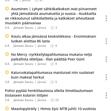
6.8.
Yle
Jämsä
81
Asuminen | Lyhyet sähkökatkokset ovat piinanneet
yhtä jämsäläistä asuinaluetta jo vuosia - Asukkailta
on rikkoutunut sähkölaitteita ja katkokset aiheuttavat
muutakin päänvaivaa
6.8.
Jämsän Seutu
Jämsä
3
Koulu alkaa Jämsässä keskiviikkona - Ensimmäisen
luokan aloittaa 86 lasta
6.8.
Jämsän Seutu
Jämsä
4
No Mercy -nyrkkeilytapahtumassa mukana neljä
paikallista ottelijaa - Illan päättää Peer Günt
6.8.
Jämsän Seutu
Jämsä
9
Katuruokatapahtumassa maistuivat niin suolaiset
kuin makeat herkut
5.8.
Jämsän Seutu
Jämsä
5
Poliisi pyytää henkilöautossa olleita ilmoittautumaan
tiistaiseen kolariin liittyen
5.8.
Jämsän Seutu
Jämsä
23
Maastopyöräily | Himos Epic MTB juhlii 10-vuotista