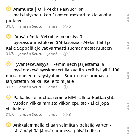
Ammunta | Olli-Pekka Paavuori on
metsästyshaulikon Suomen mestari toista vuotta
putkeen
31.7.
Jämsän Seutu
Jämsä
5
Jämsän Retki-Veikoille menestystä
pyöräsuunnistuksen SM-kisoissa - Aleksi Hahl ja
Kalle Seppälä ajoivat varmasti suomenmestaruuteen
31.7.
Jämsän Seutu
Jämsä
1
Hyväntekeväisyys | Femmineon järjestämällä
hyväntekeväisyyskonsertilla saatiin kerättyä yli 1 100
euroa mielenterveystyöhön - Suurin osa summasta
lahjoitettiin paikalliselle toimijalle
31.7.
Jämsän Seutu
Jämsä
1
Paikallisille huoltoasemille MM-ralli tarkoittaa yhtä
vuoden vilkkaimmista viikonlopuista - Ellei jopa
vilkkainta
31.7.
Jämsän Seutu
Jämsä
3
Ankkalammella ollaan valmiita vipeltäjiä varten -
tältä näyttää Jämsän uudessa päiväkodissa