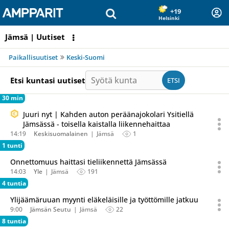
Olet sivun alussa
Siirry sisältöön
+19
Helsinki
Jämsä | Uutiset
Paikallisuutiset
Keski-Suomi
Syötä kunta
Etsi kuntasi uutiset
ETSI
30 min
Juuri nyt | Kahden auton peräänajokolari Ysitiellä
Jämsässä - toisella kaistalla liikennehaittaa
14:19
Keskisuomalainen
Jämsä
1
1 tunti
Onnettomuus haittasi tieliikennettä Jämsässä
14:03
Yle
Jämsä
191
4 tuntia
Ylijäämäruuan myynti eläkeläisille ja työttömille jatkuu
9:00
Jämsän Seutu
Jämsä
22
8 tuntia