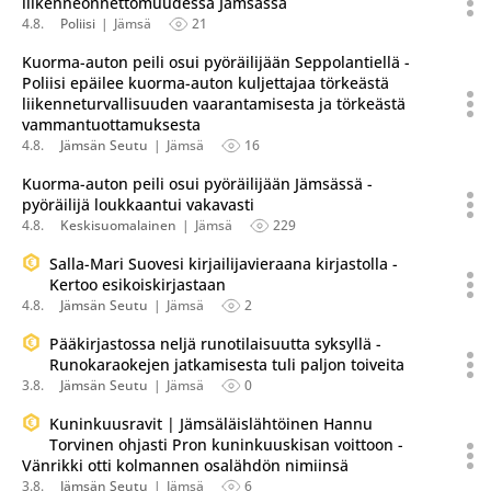
liikenneonnettomuudessa Jämsässä
4.8.
Poliisi
Jämsä
21
Kuorma-auton peili osui pyöräilijään Seppolantiellä -
Poliisi epäilee kuorma-auton kuljettajaa törkeästä
liikenneturvallisuuden vaarantamisesta ja törkeästä
vammantuottamuksesta
4.8.
Jämsän Seutu
Jämsä
16
Kuorma-auton peili osui pyöräilijään Jämsässä -
pyöräilijä loukkaantui vakavasti
4.8.
Keskisuomalainen
Jämsä
229
Salla-Mari Suovesi kirjailijavieraana kirjastolla -
Kertoo esikoiskirjastaan
4.8.
Jämsän Seutu
Jämsä
2
Pääkirjastossa neljä runotilaisuutta syksyllä -
Runokaraokejen jatkamisesta tuli paljon toiveita
3.8.
Jämsän Seutu
Jämsä
0
Kuninkuusravit | Jämsäläislähtöinen Hannu
Torvinen ohjasti Pron kuninkuuskisan voittoon -
Vänrikki otti kolmannen osalähdön nimiinsä
3.8.
Jämsän Seutu
Jämsä
6