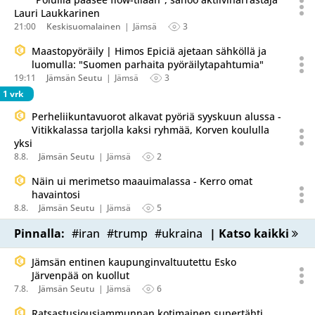
Lauri Laukkarinen
21:00
Keskisuomalainen
Jämsä
3
Maastopyöräily | Himos Epiciä ajetaan sähköllä ja
luomulla: "Suomen parhaita pyöräilytapahtumia"
19:11
Jämsän Seutu
Jämsä
3
1 vrk
Perheliikuntavuorot alkavat pyöriä syyskuun alussa -
Vitikkalassa tarjolla kaksi ryhmää, Korven koululla
yksi
8.8.
Jämsän Seutu
Jämsä
2
Näin ui merimetso maauimalassa - Kerro omat
havaintosi
8.8.
Jämsän Seutu
Jämsä
5
Pinnalla:
#iran
#trump
#ukraina
| Katso kaikki
Jämsän entinen kaupunginvaltuutettu Esko
Järvenpää on kuollut
7.8.
Jämsän Seutu
Jämsä
6
Ratsastusjousiammunnan kotimainen supertähti