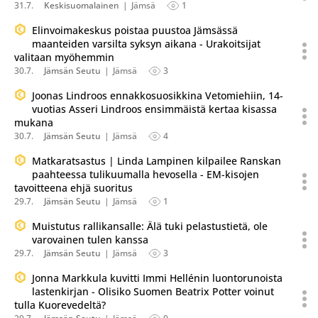
31.7.
Keskisuomalainen
Jämsä
1
Elinvoimakeskus poistaa puustoa Jämsässä
maanteiden varsilta syksyn aikana - Urakoitsijat
valitaan myöhemmin
30.7.
Jämsän Seutu
Jämsä
3
Joonas Lindroos ennakkosuosikkina Vetomiehiin, 14-
vuotias Asseri Lindroos ensimmäistä kertaa kisassa
mukana
30.7.
Jämsän Seutu
Jämsä
4
Matkaratsastus | Linda Lampinen kilpailee Ranskan
paahteessa tulikuumalla hevosella - EM-kisojen
tavoitteena ehjä suoritus
29.7.
Jämsän Seutu
Jämsä
1
Muistutus rallikansalle: Älä tuki pelastustietä, ole
varovainen tulen kanssa
29.7.
Jämsän Seutu
Jämsä
3
Jonna Markkula kuvitti Immi Hellénin luontorunoista
lastenkirjan - Olisiko Suomen Beatrix Potter voinut
tulla Kuorevedeltä?