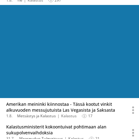
1.8.
Yle
Kalastus
297
Amerikan meininki kiinnostaa - Tässä kootut vinkit
alkuvuoden messujutuista Las Vegasista ja Saksasta
1.8.
Metsästys ja Kalastus
Kalastus
17
Kalastusministerit kokoontuivat pohtimaan alan
sukupolvenvaihdoksia
31.7.
Maaseudun Tulevaisuus
Kalastus
21