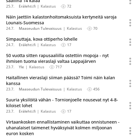
saaliina 14 kalaa
25.7.
Erälehti.fi
Kalastus
72
Näin jaettiin kalastonhoitomaksuista kertyneitä varoja
Lounais-Suomessa
24.7.
Maaseudun Tulevaisuus
Kalastus
70
Simpauttaja, kova ottiperho lohelle
24.7.
Erälehti.fi
Kalastus
17
50 vuotta sitten rapusaaliilla ostettiin mopoja - nyt
ihmisen tuoma vieraslaji valtaa Lappajärven
23.7.
Yle
Kalastus
717
Haitallinen vieraslaji siiman päässä? Toimi näin kalan
kanssa
23.7.
Maaseudun Tulevaisuus
Kalastus
456
Suuria yksilöitä vähän - Tornionjoelle nousevat nyt 4-8-
kiloiset lohet
23.7.
Erälehti.fi
Kalastus
17
Virtaankosken ennallistaminen vaikuttaa onnistuneen -
uhanalaiset taimenet hyväksyivät kolmen miljoonan
euron kosken