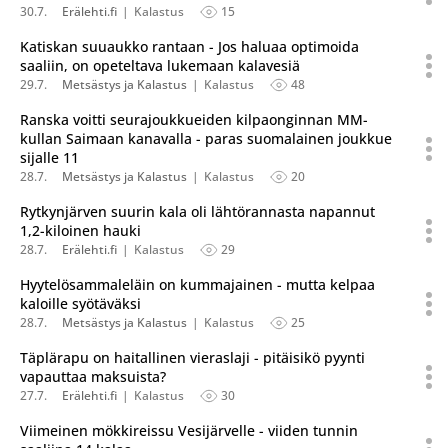
30.7.
Erälehti.fi
Kalastus
15
Katiskan suuaukko rantaan - Jos haluaa optimoida
saaliin, on opeteltava lukemaan kalavesiä
29.7.
Metsästys ja Kalastus
Kalastus
48
Ranska voitti seurajoukkueiden kilpaonginnan MM-
kullan Saimaan kanavalla - paras suomalainen joukkue
sijalle 11
28.7.
Metsästys ja Kalastus
Kalastus
20
Rytkynjärven suurin kala oli lähtörannasta napannut
1,2-kiloinen hauki
28.7.
Erälehti.fi
Kalastus
29
Hyytelösammaleläin on kummajainen - mutta kelpaa
kaloille syötäväksi
28.7.
Metsästys ja Kalastus
Kalastus
25
Täplärapu on haitallinen vieraslaji - pitäisikö pyynti
vapauttaa maksuista?
27.7.
Erälehti.fi
Kalastus
30
Viimeinen mökkireissu Vesijärvelle - viiden tunnin