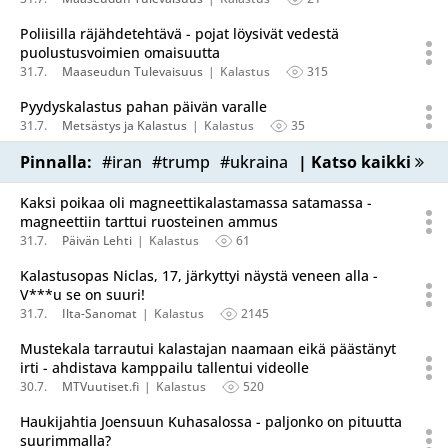
Poliisilla räjähdetehtävä - pojat löysivät vedestä
puolustusvoimien omaisuutta
31.7.
Maaseudun Tulevaisuus
Kalastus
315
Pyydyskalastus pahan päivän varalle
31.7.
Metsästys ja Kalastus
Kalastus
35
Pinnalla:
#iran
#trump
#ukraina
| Katso kaikki
Kaksi poikaa oli magneettikalastamassa satamassa -
magneettiin tarttui ruosteinen ammus
31.7.
Päivän Lehti
Kalastus
61
Kalastusopas Niclas, 17, järkyttyi näystä veneen alla -
V***u se on suuri!
31.7.
Ilta-Sanomat
Kalastus
2145
Mustekala tarrautui kalastajan naamaan eikä päästänyt
irti - ahdistava kamppailu tallentui videolle
30.7.
MTVuutiset.fi
Kalastus
520
Haukijahtia Joensuun Kuhasalossa - paljonko on pituutta
suurimmalla?