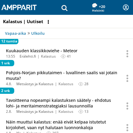
Olet sivun alussa
Siirry sisältöön
+20
Helsinki
Kalastus | Uutiset
Vapaa-aika
Ulkoilu
12 tuntia
Kuukauden klassikkoviehe - Meteor
13:55
Erälehti.fi
Kalastus
41
1 vrk
Pohjois-Norjan pikkutaimen - luvallinen saalis vai jotain
muuta?
4.8.
Metsästys ja Kalastus
Kalastus
28
2 vrk
Tavoitteena nopeampi kalastuksen säätely - ehdotus
lohi- ja meritaimenstrategiaksi lausunnoilla
2.8.
Metsästys ja Kalastus
Kalastus
13
Näin muuttui kalastus: enää eivät kelpaa istutetut
kirjolohet, vaan nyt halutaan luonnonkaloja