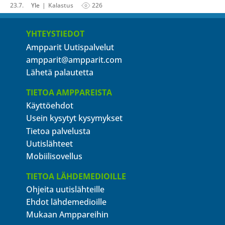
23.7.
Yle
Kalastus
226
YHTEYSTIEDOT
Ampparit Uutispalvelut
ampparit@ampparit.com
Lähetä palautetta
TIETOA AMPPAREISTA
Käyttöehdot
Usein kysytyt kysymykset
Tietoa palvelusta
Uutislähteet
Mobiilisovellus
TIETOA LÄHDEMEDIOILLE
Ohjeita uutislähteille
Ehdot lähdemedioille
Mukaan Amppareihin