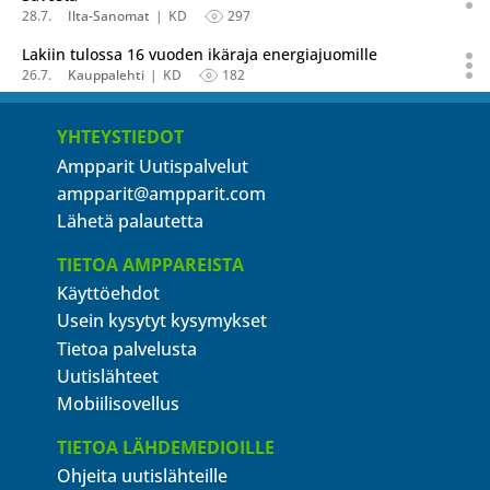
28.7.
Ilta-Sanomat
KD
297
Lakiin tulossa 16 vuoden ikäraja energiajuomille
26.7.
Kauppalehti
KD
182
YHTEYSTIEDOT
Ampparit Uutispalvelut
ampparit@ampparit.com
Lähetä palautetta
TIETOA AMPPAREISTA
Käyttöehdot
Usein kysytyt kysymykset
Tietoa palvelusta
Uutislähteet
Mobiilisovellus
TIETOA LÄHDEMEDIOILLE
Ohjeita uutislähteille