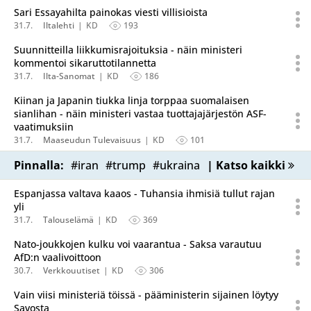
Sari Essayahilta painokas viesti villisioista
31.7.
Iltalehti
KD
193
Suunnitteilla liikkumisrajoituksia - näin ministeri
kommentoi sikaruttotilannetta
31.7.
Ilta-Sanomat
KD
186
Kiinan ja Japanin tiukka linja torppaa suomalaisen
sianlihan - näin ministeri vastaa tuottajajärjestön ASF-
vaatimuksiin
31.7.
Maaseudun Tulevaisuus
KD
101
Pinnalla:
#iran
#trump
#ukraina
| Katso kaikki
Espanjassa valtava kaaos - Tuhansia ihmisiä tullut rajan
yli
31.7.
Talouselämä
KD
369
Nato-joukkojen kulku voi vaarantua - Saksa varautuu
AfD:n vaalivoittoon
30.7.
Verkkouutiset
KD
306
Vain viisi ministeriä töissä - pääministerin sijainen löytyy
Savosta