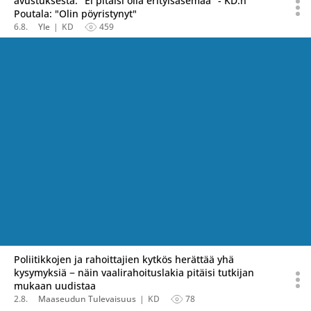
avustuksesta: "Ei pitäisi olla erityisasemaa" - KD:n
Poutala: "Olin pöyristynyt"
6.8.
Yle
KD
459
Poliitikkojen ja rahoittajien kytkös herättää yhä
kysymyksiä − näin vaalirahoituslakia pitäisi tutkijan
mukaan uudistaa
2.8.
Maaseudun Tulevaisuus
KD
78