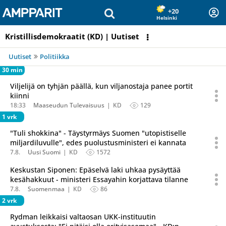
Olet sivun alussa
Siirry sisältöön
+20
Helsinki
Kristillisdemokraatit (KD) | Uutiset
Uutiset
Politiikka
30 min
Viljelijä on tyhjän päällä, kun viljanostaja panee portit
kiinni
18:33
Maaseudun Tulevaisuus
KD
129
1 vrk
"Tuli shokkina" - Täystyrmäys Suomen "utopistiselle
miljardiluvulle", edes puolustusministeri ei kannata
7.8.
Uusi Suomi
KD
1572
Keskustan Siponen: Epäselvä laki uhkaa pysäyttää
kesähakkuut - ministeri Essayahin korjattava tilanne
7.8.
Suomenmaa
KD
86
2 vrk
Rydman leikkaisi valtaosan UKK-instituutin