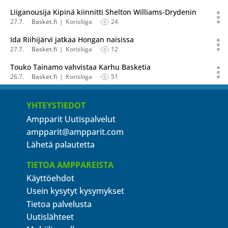
Liiganousija Kipinä kiinnitti Shelton Williams-Drydenin
27.7.
Basket.fi
Korisliiga
24
Ida Riihijärvi jatkaa Hongan naisissa
27.7.
Basket.fi
Korisliiga
12
Touko Tainamo vahvistaa Karhu Basketia
26.7.
Basket.fi
Korisliiga
51
YHTEYSTIEDOT
Ampparit Uutispalvelut
ampparit@ampparit.com
Lähetä palautetta
TIETOA AMPPAREISTA
Käyttöehdot
Usein kysytyt kysymykset
Tietoa palvelusta
Uutislähteet