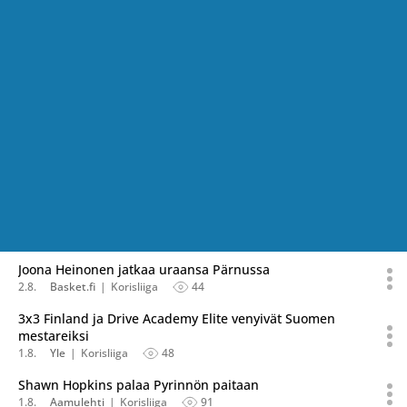
Joona Heinonen jatkaa uraansa Pärnussa
2.8.
Basket.fi
Korisliiga
44
3x3 Finland ja Drive Academy Elite venyivät Suomen
mestareiksi
1.8.
Yle
Korisliiga
48
Shawn Hopkins palaa Pyrinnön paitaan
1.8.
Aamulehti
Korisliiga
91