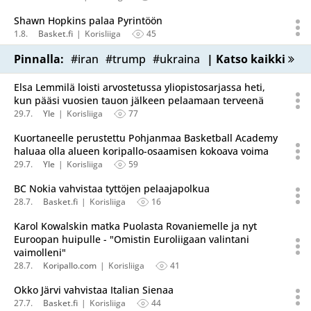
Shawn Hopkins palaa Pyrintöön
1.8.
Basket.fi
Korisliiga
45
Pinnalla:
#iran
#trump
#ukraina
| Katso kaikki
Elsa Lemmilä loisti arvostetussa yliopistosarjassa heti,
kun pääsi vuosien tauon jälkeen pelaamaan terveenä
29.7.
Yle
Korisliiga
77
Kuortaneelle perustettu Pohjanmaa Basketball Academy
haluaa olla alueen koripallo-osaamisen kokoava voima
29.7.
Yle
Korisliiga
59
BC Nokia vahvistaa tyttöjen pelaajapolkua
28.7.
Basket.fi
Korisliiga
16
Karol Kowalskin matka Puolasta Rovaniemelle ja nyt
Euroopan huipulle - "Omistin Euroliigaan valintani
vaimolleni"
28.7.
Koripallo.com
Korisliiga
41
Okko Järvi vahvistaa Italian Sienaa
27.7.
Basket.fi
Korisliiga
44