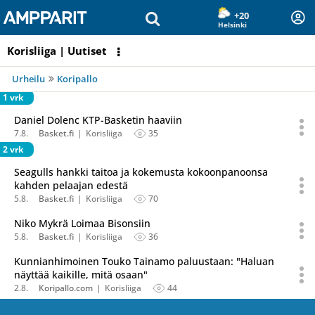
Olet sivun alussa
Siirry sisältöön
+20
Helsinki
Korisliiga | Uutiset
Urheilu
Koripallo
1 vrk
Daniel Dolenc KTP-Basketin haaviin
7.8.
Basket.fi
Korisliiga
35
2 vrk
Seagulls hankki taitoa ja kokemusta kokoonpanoonsa
kahden pelaajan edestä
5.8.
Basket.fi
Korisliiga
70
Niko Mykrä Loimaa Bisonsiin
5.8.
Basket.fi
Korisliiga
36
Kunnianhimoinen Touko Tainamo paluustaan: "Haluan
näyttää kaikille, mitä osaan"
2.8.
Koripallo.com
Korisliiga
44