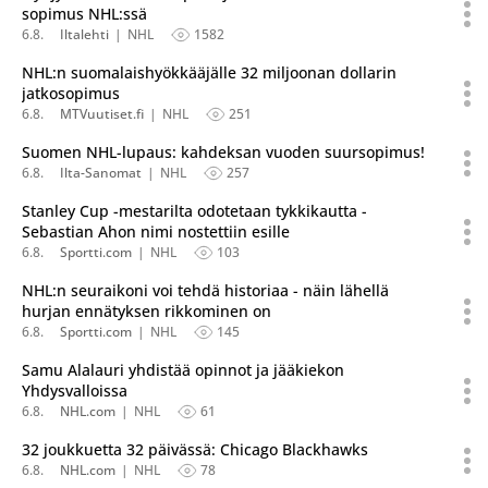
sopimus NHL:ssä
6.8.
Iltalehti
NHL
1582
NHL:n suomalaishyökkääjälle 32 miljoonan dollarin
jatkosopimus
6.8.
MTVuutiset.fi
NHL
251
Suomen NHL-lupaus: kahdeksan vuoden suursopimus!
6.8.
Ilta-Sanomat
NHL
257
Stanley Cup -mestarilta odotetaan tykkikautta -
Sebastian Ahon nimi nostettiin esille
6.8.
Sportti.com
NHL
103
NHL:n seuraikoni voi tehdä historiaa - näin lähellä
hurjan ennätyksen rikkominen on
6.8.
Sportti.com
NHL
145
Samu Alalauri yhdistää opinnot ja jääkiekon
Yhdysvalloissa
6.8.
NHL.com
NHL
61
32 joukkuetta 32 päivässä: Chicago Blackhawks
6.8.
NHL.com
NHL
78