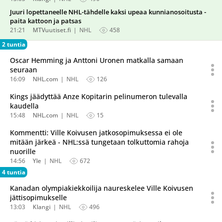
Juuri lopettaneelle NHL-tähdelle kaksi upeaa kunnianosoitusta -
paita kattoon ja patsas
21:21
MTVuutiset.fi
NHL
458
2 tuntia
Oscar Hemming ja Anttoni Uronen matkalla samaan
seuraan
16:09
NHL.com
NHL
126
Kings jäädyttää Anze Kopitarin pelinumeron tulevalla
kaudella
15:48
NHL.com
NHL
15
Kommentti: Ville Koivusen jatkosopimuksessa ei ole
mitään järkeä - NHL:ssä tungetaan tolkuttomia rahoja
nuorille
14:56
Yle
NHL
672
4 tuntia
Kanadan olympiakiekkoilija naureskelee Ville Koivusen
jättisopimukselle
13:03
Klangi
NHL
496