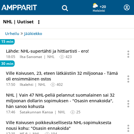
Olet sivun alussa
Siirry sisältöön
+20
Helsinki
NHL | Uutiset
Urheilu
Jääkiekko
15 min
Lähde: NHL-supertähti ja hittiartisti - ero!
18:05
Ilta-Sanomat
NHL
423
30 min
Ville Koivusen, 23, eteen lätkäistiin 32 miljoonaa - Tämä
oli ensimmäinen ostos
17:50
Iltalehti
NHL
402
NHL | Vain 47 NHL-peliä pelannut suomalainen sai 32
miljoonan dollarin sopimuksen - "Osasin ennakoida",
hän sanoo kohusta
17:46
Satakunnan Kansa
NHL
25
Ville Koivusen poikkeuksellisesta NHL-sopimuksesta
nousi kohu: "Osasin ennakoida"
17:35
HS.fi
NHL
194