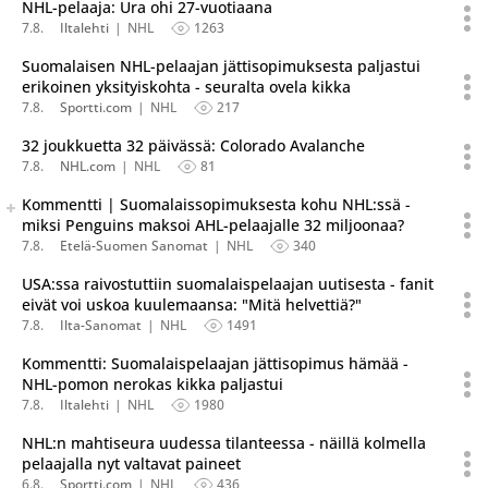
NHL-pelaaja: Ura ohi 27-vuotiaana
7.8.
Iltalehti
NHL
1263
Suomalaisen NHL-pelaajan jättisopimuksesta paljastui
erikoinen yksityiskohta - seuralta ovela kikka
7.8.
Sportti.com
NHL
217
32 joukkuetta 32 päivässä: Colorado Avalanche
7.8.
NHL.com
NHL
81
Seuraava uutinen on julkaistu useassa eri lähteessä.
Kommentti | Suomalaissopimuksesta kohu NHL:ssä -
Listaa uutisen kaikki versiot
miksi Penguins maksoi AHL-pelaajalle 32 miljoonaa?
7.8.
Etelä-Suomen Sanomat
NHL
340
USA:ssa raivostuttiin suomalaispelaajan uutisesta - fanit
eivät voi uskoa kuulemaansa: "Mitä helvettiä?"
7.8.
Ilta-Sanomat
NHL
1491
Kommentti: Suomalaispelaajan jättisopimus hämää -
NHL-pomon nerokas kikka paljastui
7.8.
Iltalehti
NHL
1980
NHL:n mahtiseura uudessa tilanteessa - näillä kolmella
pelaajalla nyt valtavat paineet
6.8.
Sportti.com
NHL
436