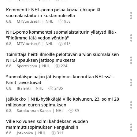
Kommentti: NHL-pomo pelaa kovaa uhkapeliä
suomalaistaiturin kustannuksella
6.8.
MTVuutiset.fi
NHL
958
NHL-pomo kommentoi suomalaistaiturin yllätysdiiliä -
"Pidämme tätä vedonlyöntinä"
6.8.
MTVuutiset.fi
NHL
613
Toimittaja heitti ilmoille pelottavan arvion suomalaisen
NHL-lupauksen jättisopimuksesta
6.8.
Sportti.com
NHL
224
Suomalaispelaajan jättisopimus kuohuttaa NHL:ssä -
Fanit raivostuivat
6.8.
Iltalehti
NHL
2435
Jääkiekko | NHL-hyökkääjä Ville Koivunen, 23, solmi 28
miljoonan euron sopimuksen
6.8.
Satakunnan Kansa
NHL
89
Ville Koivunen solmi kahdeksan vuoden
mammuttisopimuksen Penguinsiin
6.8.
Jatkoaika
NHL
311