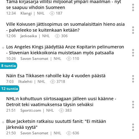
Tämä kirjasarja villitsi miljoonat ympäri maailman - nyt
se saapuu vihdoin Suomeen
12:34
Klangi
NHL
187
Ville Koivusen jättisopimus on suomalaisittain hieno asia
- palveleeko se kuitenkaan ketään?
12:06
Jatkoaika
NHL
306
Seuraava uutinen on julkaistu useassa eri lähteessä.
Los Angeles Kings jäädyttää Anze Kopitarin pelinumeron
Listaa uutisen kaikki versiot
- Slovenian kiekkoikonia muistetaan myös patsaalla
10:26
Savon Sanomat
NHL
110
8 tuntia
Näin Esa Tikkasen rahoille käy 4 vuoden päästä
7:03
Iltalehti
NHL
3718
12 tuntia
NHL:n kohuttuun siirtosaagaan jälleen uusi käänne -
Detroit teki vaatimuksensa täysin selväksi
21:51
Sportti.com
NHL
383
Seuraava uutinen on julkaistu useassa eri lähteessä.
Blue Jacketsin ratkaisu suututti fanit: "Ei mitään
Listaa uutisen kaikki versiot
järkevää syytä"
21:50
Savon Sanomat
NHL
636