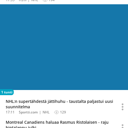
1 tunti
NHL:n supertähdestä jättihuhu - taustalta paljastui uusi
suunnitelma
17:11
Sportti.com
NHL
129
Montreal Canadiens haluaa Rasmus Ristolaisen - raju
hintalappu julki