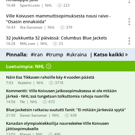
16:48
Sportti.com
NHL
223
Ville Koivusen mammuttisopimuksesta nousi raivo -
"Osasin ennakoida"
16:43
Ilta-Sanomat
NHL
379
32 joukkuetta 32 päivässä: Columbus Blue Jackets
16:28
NHL.com
NHL
23
Pinnalla:
#iran
#trump
#ukraina
| Katso kaikki
Luetuimpia: NHL
Näin Esa Tikkasen rahoille käy 4 vuoden päästä
7:03
Iltalehti
NHL
3718
Kommentti: Ville Koivusen jatkosopimuksessa ei ole mitään
järkeä - NHL:ssä tungetaan tolkuttomia rahoja nuorille
14:56
Yle
NHL
672
Blue Jacketsin ratkaisu suututti fanit: "Ei mitään järkevää syytä"
21:50
Savon Sanomat
NHL
636
Kanadan olympiakiekkoilija naureskelee Ville Koivusen
jättisopimukselle
13:03
Klangi
NHL
496