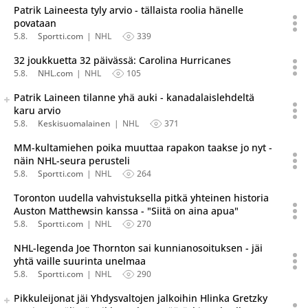
Patrik Laineesta tyly arvio - tällaista roolia hänelle
povataan
5.8.
Sportti.com
NHL
339
32 joukkuetta 32 päivässä: Carolina Hurricanes
5.8.
NHL.com
NHL
105
Seuraava uutinen on julkaistu useassa eri lähteessä.
Patrik Laineen tilanne yhä auki - kanadalaislehdeltä
Listaa uutisen kaikki versiot
karu arvio
5.8.
Keskisuomalainen
NHL
371
MM-kultamiehen poika muuttaa rapakon taakse jo nyt -
näin NHL-seura perusteli
5.8.
Sportti.com
NHL
264
Toronton uudella vahvistuksella pitkä yhteinen historia
Auston Matthewsin kanssa - "Siitä on aina apua"
5.8.
Sportti.com
NHL
270
NHL-legenda Joe Thornton sai kunnianosoituksen - jäi
yhtä vaille suurinta unelmaa
5.8.
Sportti.com
NHL
290
Seuraava uutinen on julkaistu useassa eri lähteessä.
Pikkuleijonat jäi Yhdysvaltojen jalkoihin Hlinka Gretzky
Listaa uutisen kaikki versiot