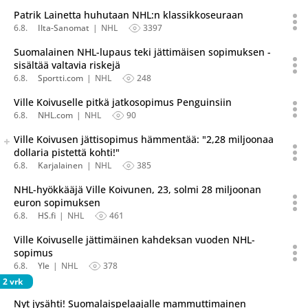
Patrik Lainetta huhutaan NHL:n klassikkoseuraan
6.8.
Ilta-Sanomat
NHL
3397
Suomalainen NHL-lupaus teki jättimäisen sopimuksen -
sisältää valtavia riskejä
6.8.
Sportti.com
NHL
248
Ville Koivuselle pitkä jatkosopimus Penguinsiin
6.8.
NHL.com
NHL
90
Seuraava uutinen on julkaistu useassa eri lähteessä.
Ville Koivusen jättisopimus hämmentää: "2,28 miljoonaa
Listaa uutisen kaikki versiot
dollaria pistettä kohti!"
6.8.
Karjalainen
NHL
385
NHL-hyökkääjä Ville Koivunen, 23, solmi 28 miljoonan
euron sopimuksen
6.8.
HS.fi
NHL
461
Ville Koivuselle jättimäinen kahdeksan vuoden NHL-
sopimus
6.8.
Yle
NHL
378
2 vrk
Nyt jysähti! Suomalaispelaajalle mammuttimainen