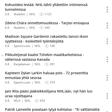
Kohuvideo leviää: NHL-tähti yllätettiin intiimeissä
tunnelmissa
6.8.
Iltalehti
NHL
1123
Zdeno Chára onnettomuudessa - Tarjosi ensiapua
6.8.
Iltalehti
NHL
340
Madison Square Gardenin rakastettu tanssi-ikoni
syytteessä - kosketteli työntekijöitä
6.8.
Sportti.com
NHL
186
Seuraava uutinen on julkaistu useassa eri lähteessä.
Pikkuleijonat kaatoi Tshekin maalikarkeloissa -
Listaa uutisen kaikki versiot
välierissä vastassa Kanada
6.8.
Karjalainen
NHL
391
Kapteeni Dylan Larkin haluaa pois - 72 prosenttia
ennustaa yhtä seuraa
6.8.
Sportti.com
NHL
379
Jani Rita pääsi jääkiekkoilijana NHL:ään, nyt hän luo
uraa sijoittajana
6.8.
HS.fi
NHL
454
Patrik Laineelle povataan tylyä kohtaloa - "Ei välttämättä