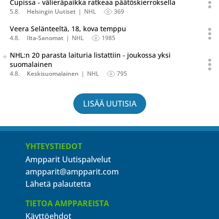
Cupissa - välieräpaikka ratkeaa päätöskierroksella
5.8.
Helsingin Uutiset
NHL
369
Veera Selänteeltä, 18, kova temppu
4.8.
Ilta-Sanomat
NHL
1985
Seuraava uutinen on julkaistu useassa eri lähteessä.
NHL:n 20 parasta laituria listattiin - joukossa yksi
Listaa uutisen kaikki versiot
suomalainen
4.8.
Keskisuomalainen
NHL
795
LISÄÄ UUTISIA
YHTEYSTIEDOT
Ampparit Uutispalvelut
ampparit@ampparit.com
Lähetä palautetta
TIETOA AMPPAREISTA
Käyttöehdot