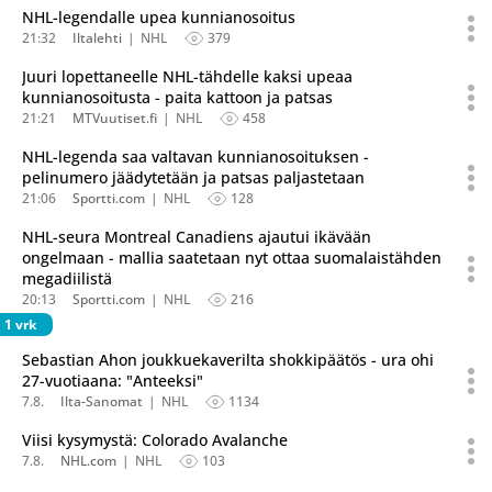
NHL-legendalle upea kunnianosoitus
21:32
Iltalehti
NHL
379
Juuri lopettaneelle NHL-tähdelle kaksi upeaa
kunnianosoitusta - paita kattoon ja patsas
21:21
MTVuutiset.fi
NHL
458
NHL-legenda saa valtavan kunnianosoituksen -
pelinumero jäädytetään ja patsas paljastetaan
21:06
Sportti.com
NHL
128
NHL-seura Montreal Canadiens ajautui ikävään
ongelmaan - mallia saatetaan nyt ottaa suomalaistähden
megadiilistä
20:13
Sportti.com
NHL
216
1 vrk
Sebastian Ahon joukkuekaverilta shokkipäätös - ura ohi
27-vuotiaana: "Anteeksi"
7.8.
Ilta-Sanomat
NHL
1134
Viisi kysymystä: Colorado Avalanche
7.8.
NHL.com
NHL
103