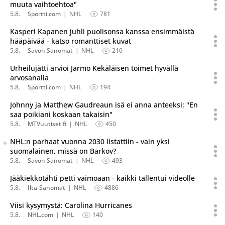
muuta vaihtoehtoa"
5.8.
Sportti.com
NHL
781
Kasperi Kapanen juhli puolisonsa kanssa ensimmäistä
hääpäivää - katso romanttiset kuvat
5.8.
Savon Sanomat
NHL
210
Urheilujätti arvioi Jarmo Kekäläisen toimet hyvällä
arvosanalla
5.8.
Sportti.com
NHL
194
Johnny ja Matthew Gaudreaun isä ei anna anteeksi: "En
saa poikiani koskaan takaisin"
5.8.
MTVuutiset.fi
NHL
450
Seuraava uutinen on julkaistu useassa eri lähteessä.
NHL:n parhaat vuonna 2030 listattiin - vain yksi
Listaa uutisen kaikki versiot
suomalainen, missä on Barkov?
5.8.
Savon Sanomat
NHL
493
Jääkiekkotähti petti vaimoaan - kaikki tallentui videolle
5.8.
Ilta-Sanomat
NHL
4886
Viisi kysymystä: Carolina Hurricanes
5.8.
NHL.com
NHL
140