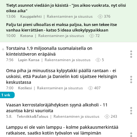
Tietyt asunnot viedään jo käsistä - "Jos aikoo vuokrata, nyt olisi
oikea aika"
13:06
Kauppalehti
Rakentaminen ja sisustus
376
Palju tai pieni ulkoallas ei maksa paljoa, kun sen tekee itse
vanhaa kierrättäen - katso 5 ideaa ulkokylpypaikkaan
10:00
Kotona
Rakentaminen ja sisustus
72
Seuraava uutinen on julkaistu useassa eri lähteessä.
Torstaina 1,9 miljoonalla suomalaisella on
Listaa uutisen kaikki versiot
kiinteistöveron eräpäivä
7:56
Lapin Kansa
Rakentaminen ja sisustus
5
Oma piha ja minuutissa kylpytakki päällä rantaan - ei
uskoisi, että Paulan ja Danielin koti sijaitsee Helsingin
keskustassa
7:00
Kotiliesi
Rakentaminen ja sisustus
407
1 vrk
Vaasan kerrostaloräjähdyksen syynä alkoholi - 11
asuntoa kärsi vaurioita
5.8.
Tekniikka&Talous
Rakentaminen ja sisustus
243
Lamppu ei ole vain lamppu - kolme pakkausmerkintää
ratkaisee, saatko kotiin työvalon vai lämpimän