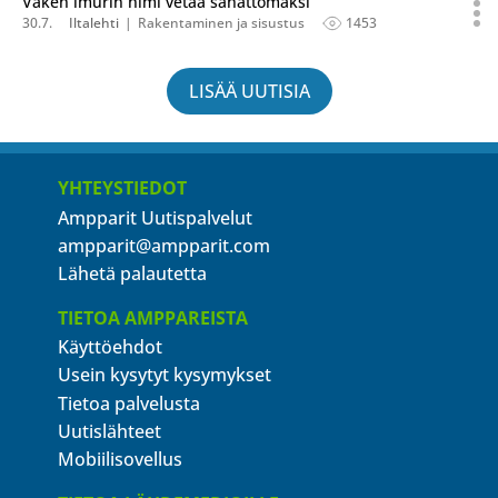
Vaken imurin nimi vetää sanattomaksi
30.7.
Iltalehti
Rakentaminen ja sisustus
1453
LISÄÄ UUTISIA
YHTEYSTIEDOT
Ampparit Uutispalvelut
ampparit@ampparit.com
Lähetä palautetta
TIETOA AMPPAREISTA
Käyttöehdot
Usein kysytyt kysymykset
Tietoa palvelusta
Uutislähteet
Mobiilisovellus