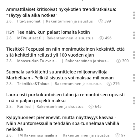
Ammattilaiset kritisoivat nykykotien trendiratkaisua:
"Täytyy olla aika notkea"
2.8.
Ilta-Sanomat
Rakentaminen ja sisustus
399
HSY: Tee näin, kun palaat lomalta kotiin
2.8.
MTVuutiset.fi
Rakentaminen ja sisustus
496
Tiesitkö? Teepussi on niin monimutkainen keksintö, että
sitä kehiteltiin reilusti yli 100 vuoden ajan
2.8.
Maaseudun Tulevaisuus
Rakentaminen ja sisustus
300
Suomalaisarkkitehti suunnittelee miljoonavilloja
Marbellaan - Pelkkä sisustus voi maksaa miljoonan
2.8.
Tekniikka&Talous
Rakentaminen ja sisustus
276
Laura osti purkukuntoisen talon ja remontoi sen upeasti
- näin paljon projekti maksoi
2.8.
Kotiliesi
Rakentaminen ja sisustus
645
Kylpyhuoneet pienenevät, mutta näyttävyys kasvaa -
Näin Asuntomessuilla tehdään spa-tunnelmaa vähillä
neliöillä
2.8.
TM Rakennusmaailma
Rakentaminen ja sisustus
97