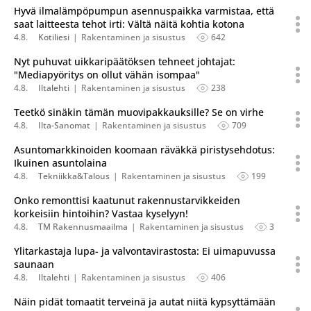
Hyvä ilmalämpöpumpun asennuspaikka varmistaa, että
saat laitteesta tehot irti: Vältä näitä kohtia kotona
4.8.
Kotiliesi
Rakentaminen ja sisustus
642
Nyt puhuvat uikkaripäätöksen tehneet johtajat:
"Mediapyöritys on ollut vähän isompaa"
4.8.
Iltalehti
Rakentaminen ja sisustus
238
Teetkö sinäkin tämän muovipakkauksille? Se on virhe
4.8.
Ilta-Sanomat
Rakentaminen ja sisustus
709
Asuntomarkkinoiden koomaan räväkkä piristysehdotus:
Ikuinen asuntolaina
4.8.
Tekniikka&Talous
Rakentaminen ja sisustus
199
Onko remonttisi kaatunut rakennustarvikkeiden
korkeisiin hintoihin? Vastaa kyselyyn!
4.8.
TM Rakennusmaailma
Rakentaminen ja sisustus
3
Ylitarkastaja lupa- ja valvontavirastosta: Ei uimapuvussa
saunaan
4.8.
Iltalehti
Rakentaminen ja sisustus
406
Näin pidät tomaatit terveinä ja autat niitä kypsyttämään