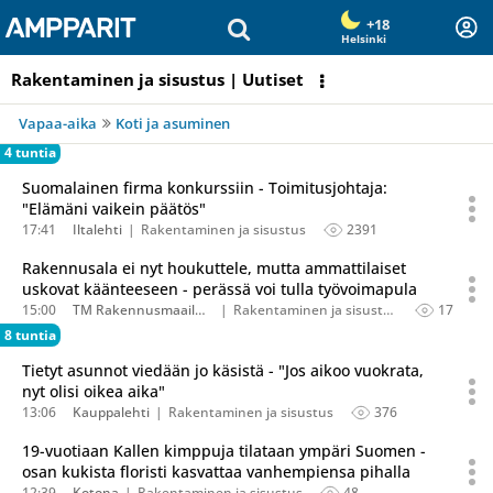
Olet sivun alussa
Siirry sisältöön
+18
Helsinki
Rakentaminen ja sisustus | Uutiset
Vapaa-aika
Koti ja asuminen
4 tuntia
Suomalainen firma konkurssiin - Toimitusjohtaja:
"Elämäni vaikein päätös"
17:41
Iltalehti
Rakentaminen ja sisustus
2391
Rakennusala ei nyt houkuttele, mutta ammattilaiset
uskovat käänteeseen - perässä voi tulla työvoimapula
15:00
TM Rakennusmaailma
Rakentaminen ja sisustus
17
8 tuntia
Tietyt asunnot viedään jo käsistä - "Jos aikoo vuokrata,
nyt olisi oikea aika"
13:06
Kauppalehti
Rakentaminen ja sisustus
376
19-vuotiaan Kallen kimppuja tilataan ympäri Suomen -
osan kukista floristi kasvattaa vanhempiensa pihalla
12:39
Kotona
Rakentaminen ja sisustus
48