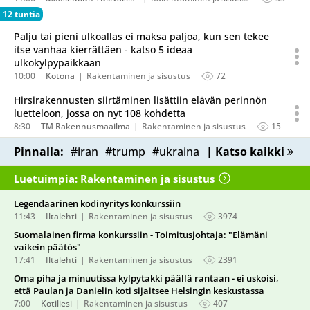
12 tuntia
Palju tai pieni ulkoallas ei maksa paljoa, kun sen tekee
itse vanhaa kierrättäen - katso 5 ideaa
ulkokylpypaikkaan
10:00
Kotona
Rakentaminen ja sisustus
72
Hirsirakennusten siirtäminen lisättiin elävän perinnön
luetteloon, jossa on nyt 108 kohdetta
8:30
TM Rakennusmaailma
Rakentaminen ja sisustus
15
Pinnalla:
#iran
#trump
#ukraina
| Katso kaikki
Luetuimpia: Rakentaminen ja sisustus
Legendaarinen kodinyritys konkurssiin
11:43
Iltalehti
Rakentaminen ja sisustus
3974
Suomalainen firma konkurssiin - Toimitusjohtaja: "Elämäni
vaikein päätös"
17:41
Iltalehti
Rakentaminen ja sisustus
2391
Oma piha ja minuutissa kylpytakki päällä rantaan - ei uskoisi,
että Paulan ja Danielin koti sijaitsee Helsingin keskustassa
7:00
Kotiliesi
Rakentaminen ja sisustus
407