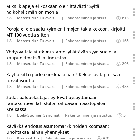
Miksi klapeja ei koskaan ole riittävästi? Syitä
halkoholismiin on monia
2.8.
Maaseudun Tulevaisuus
Rakentaminen ja sisustus
613
Poroja ei ole saatu kylmien ilmojen takia kokoon, kirjoitti
MT 100 vuotta sitten
1.8.
Maaseudun Tulevaisuus
Rakentaminen ja sisustus
165
Yhdysvaltalaistutkimus antoi yllättävän syyn suojella
kaupunkimetsiä ja linnustoa
1.8.
Maaseudun Tulevaisuus
Rakentaminen ja sisustus
208
Käyttäisitkö parkkikiekkoasi näin? Kekseliäs tapa lisää
turvallisuutta
1.8.
Maaseudun Tulevaisuus
Rakentaminen ja sisustus
483
Sadat palopelastajat pyrkivät pysäyttämään
rantakohteen lähistöllä roihuavaa maastopaloa
Kreikassa
1.8.
Etelä-Suomen Sanomat
Rakentaminen ja sisustus
5
Räväkkä ehdotus asuntomarkkinoiden koomaan:
Unohtakaa lainanlyhennykset
1.8.
Kauppalehti
Rakentaminen ja sisustus
438