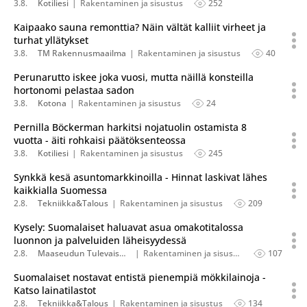
3.8.
Kotiliesi
Rakentaminen ja sisustus
252
Kaipaako sauna remonttia? Näin vältät kalliit virheet ja
turhat yllätykset
3.8.
TM Rakennusmaailma
Rakentaminen ja sisustus
40
Perunarutto iskee joka vuosi, mutta näillä konsteilla
hortonomi pelastaa sadon
3.8.
Kotona
Rakentaminen ja sisustus
24
Pernilla Böckerman harkitsi nojatuolin ostamista 8
vuotta - äiti rohkaisi päätöksenteossa
3.8.
Kotiliesi
Rakentaminen ja sisustus
245
Synkkä kesä asuntomarkkinoilla - Hinnat laskivat lähes
kaikkialla Suomessa
2.8.
Tekniikka&Talous
Rakentaminen ja sisustus
209
Kysely: Suomalaiset haluavat asua omakotitalossa
luonnon ja palveluiden läheisyydessä
2.8.
Maaseudun Tulevaisuus
Rakentaminen ja sisustus
107
Suomalaiset nostavat entistä pienempiä mökkilainoja -
Katso lainatilastot
2.8.
Tekniikka&Talous
Rakentaminen ja sisustus
134