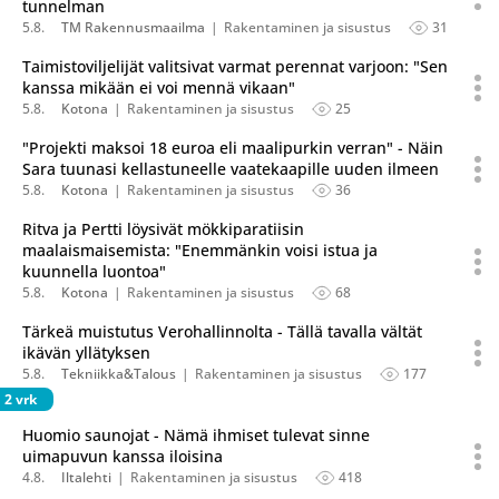
tunnelman
5.8.
TM Rakennusmaailma
Rakentaminen ja sisustus
31
Taimistoviljelijät valitsivat varmat perennat varjoon: "Sen
kanssa mikään ei voi mennä vikaan"
5.8.
Kotona
Rakentaminen ja sisustus
25
"Projekti maksoi 18 euroa eli maalipurkin verran" - Näin
Sara tuunasi kellastuneelle vaatekaapille uuden ilmeen
5.8.
Kotona
Rakentaminen ja sisustus
36
Ritva ja Pertti löysivät mökkiparatiisin
maalaismaisemista: "Enemmänkin voisi istua ja
kuunnella luontoa"
5.8.
Kotona
Rakentaminen ja sisustus
68
Tärkeä muistutus Verohallinnolta - Tällä tavalla vältät
ikävän yllätyksen
5.8.
Tekniikka&Talous
Rakentaminen ja sisustus
177
2 vrk
Huomio saunojat - Nämä ihmiset tulevat sinne
uimapuvun kanssa iloisina
4.8.
Iltalehti
Rakentaminen ja sisustus
418