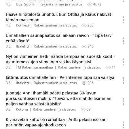
4.8.
Uusi Suomi
Rakentaminen ja sisustus
4672
Haave hirsitalosta unohtui, kun Ottilia ja Klaus näkivät
tämän maiseman
4.8.
Kotiliesi
Rakentaminen ja sisustus
258
Uimahallien saunapäätös sai aikaan raivon - "Eipä tarvi
enää käydä"
3.8.
Iltalehti
Rakentaminen ja sisustus
948
Nyt on viimeinen hetki nähdä Lempäälän suosikkikodit -
Asuntomessujen viimeinen viikko käynnistyi
3.8.
TM Rakennusmaailma
Rakentaminen ja sisustus
11
Jättimuutos uimahalleihin - Perinteinen tapa saa väistyä
3.8.
Iltalehti
Rakentaminen ja sisustus
936
Juontaja Anni Ihamäki päätti pelastaa 50-luvun
purkukuntoisen mökin: "Toivoin, että mahdollisimman
paljon vanhaa säästettäisiin"
3.8.
Kotona
Rakentaminen ja sisustus
58
Kivinavetan katto oli romahtaa - Antti pelasti isoisän
perinnön vapaa-ajankodikseen