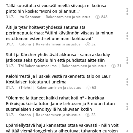
Tällä suositulla siivousvälineellä siivooja ei kotinsa
pintoihin koske: "Moni on pilannut…"
31.7.
Ilta-Sanomat
Rakentaminen ja sisustus
848
Äiti ja tytär hoitavat yhdessä satumaista
perinnepuutarhaa: "Äitini käytännön viisaus ja minun
estottoman esteettiset unelmani kohtaavat"
31.7.
Kotona
Rakentaminen ja sisustus
32
Stihl ja Kärcher yhdistävät akkunsa - sama akku käy
jatkossa sekä työkaluihin että puhdistuslaitteisiin
31.7.
TM Rakennusmaailma
Rakentaminen ja sisustus
31
Kelohirrestä ja liuskekivestä rakennettu talo on Lauri
Kostilaisen toteutunut unelma
31.7.
ET-lehti
Rakentaminen ja sisustus
63
"Olemme laittaneet kaikki rahat kotiin" - kurkkaa
Erikoisjoukoista tutun Janne Lehtosen ja 5 muun tutun
suomalaisen skandityyliä huokuvaan kotiin
31.7.
Kotona
Rakentaminen ja sisustus
33
Epämiellyttävä haju kannattaa ottaa vakavasti - näin voit
välttää viemäriongelmista aiheutuvat tuhansien eurojen