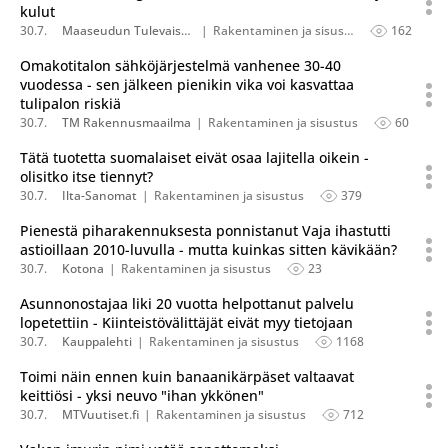
kulut
30.7.
Maaseudun Tulevaisuus
Rakentaminen ja sisustus
162
Omakotitalon sähköjärjestelmä vanhenee 30-40
vuodessa - sen jälkeen pienikin vika voi kasvattaa
tulipalon riskiä
30.7.
TM Rakennusmaailma
Rakentaminen ja sisustus
60
Tätä tuotetta suomalaiset eivät osaa lajitella oikein -
olisitko itse tiennyt?
30.7.
Ilta-Sanomat
Rakentaminen ja sisustus
379
Pienestä piharakennuksesta ponnistanut Vaja ihastutti
astioillaan 2010-luvulla - mutta kuinkas sitten kävikään?
30.7.
Kotona
Rakentaminen ja sisustus
23
Asunnonostajaa liki 20 vuotta helpottanut palvelu
lopetettiin - Kiinteistövälittäjät eivät myy tietojaan
30.7.
Kauppalehti
Rakentaminen ja sisustus
1168
Toimi näin ennen kuin banaanikärpäset valtaavat
keittiösi - yksi neuvo "ihan ykkönen"
30.7.
MTVuutiset.fi
Rakentaminen ja sisustus
712