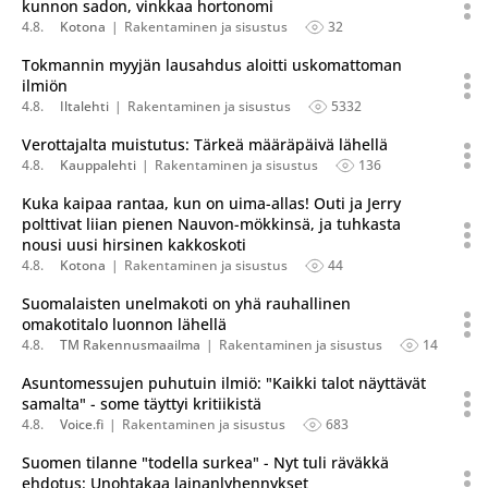
kunnon sadon, vinkkaa hortonomi
4.8.
Kotona
Rakentaminen ja sisustus
32
Tokmannin myyjän lausahdus aloitti uskomattoman
ilmiön
4.8.
Iltalehti
Rakentaminen ja sisustus
5332
Verottajalta muistutus: Tärkeä määräpäivä lähellä
4.8.
Kauppalehti
Rakentaminen ja sisustus
136
Kuka kaipaa rantaa, kun on uima-allas! Outi ja Jerry
polttivat liian pienen Nauvon-mökkinsä, ja tuhkasta
nousi uusi hirsinen kakkoskoti
4.8.
Kotona
Rakentaminen ja sisustus
44
Suomalaisten unelmakoti on yhä rauhallinen
omakotitalo luonnon lähellä
4.8.
TM Rakennusmaailma
Rakentaminen ja sisustus
14
Asuntomessujen puhutuin ilmiö: "Kaikki talot näyttävät
samalta" - some täyttyi kritiikistä
4.8.
Voice.fi
Rakentaminen ja sisustus
683
Suomen tilanne "todella surkea" - Nyt tuli räväkkä
ehdotus: Unohtakaa lainanlyhennykset