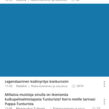
Legendaarinen kodinyritys konkurssiin
11:43
Iltalehti
Rakentaminen ja sisustus
3974
Millaisia muistoja sinulla on ikonisesta
kulkupelivalmistajasta Tunturista? Kerro meille tarinasi
Pappa-Tunturista
11:06
Maaseudun Tulevaisuus
Rakentaminen ja sisustus
53