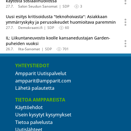
käytöstä sosiaalihuollossa
27.7.
Salon Seudun Sanomat
SDP
3
Uusi esitys kritisoidusta "teknohoivasta": Asiakkaan
ymmärryskyky ja perusoikeudet huomioitava paremmin
27.7.
Demokraatti.fi
SDP
60
IL: Liikuntaneuvosto koolle kansanedustajan Garden-
puheiden vuoksi
26.7.
Ilta-Sanomat
SDP
701
YHTEYSTIEDOT
Ampparit Uutispalvelut
ampparit@ampparit.com
Lähetä palautetta
TIETOA AMPPAREISTA
Käyttöehdot
Usein kysytyt kysymykset
Tietoa palvelusta
Uutislähteet