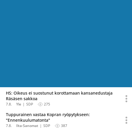
HS: Oikeus ei suostunut korottamaan kansanedustaja
Räsäsen sakkoa
7.8.
Yle
SDP
275
Tuppurainen vastaa Kopran ryöpytykseen:
"Ennenkuulumatonta"
7.8.
Ilta-Sanomat
SDP
387