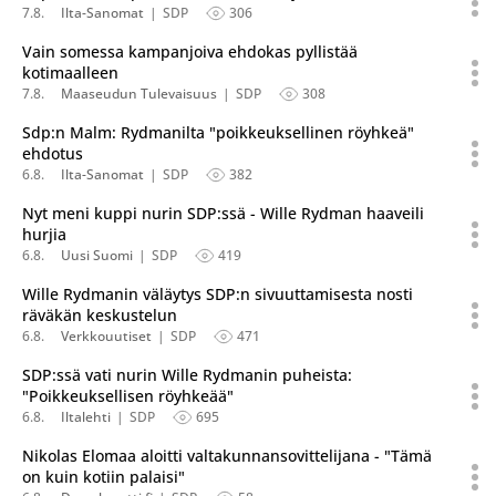
7.8.
Ilta-Sanomat
SDP
306
Vain somessa kampanjoiva ehdokas pyllistää
kotimaalleen
7.8.
Maaseudun Tulevaisuus
SDP
308
Sdp:n Malm: Rydmanilta "poikkeuksellinen röyhkeä"
ehdotus
6.8.
Ilta-Sanomat
SDP
382
Nyt meni kuppi nurin SDP:ssä - Wille Rydman haaveili
hurjia
6.8.
Uusi Suomi
SDP
419
Wille Rydmanin väläytys SDP:n sivuuttamisesta nosti
räväkän keskustelun
6.8.
Verkkouutiset
SDP
471
SDP:ssä vati nurin Wille Rydmanin puheista:
"Poikkeuksellisen röyhkeää"
6.8.
Iltalehti
SDP
695
Nikolas Elomaa aloitti valtakunnansovittelijana - "Tämä
on kuin kotiin palaisi"