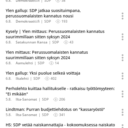
6.8.
Demokraatti.fi
SDP
58
Ylen gallup: SDP jatkaa suosituimpana,
perussuomalaisten kannatus nousi
6.8.
Demokraatti.fi
SDP
193
Kysely | Ylen mittaus: Perussuomalaisten kannatus
suurimmillaan sitten syksyn 2024
6.8.
Satakunnan Kansa
SDP
43
Ylen mittaus: Perussuomalaisten kannatus
suurimmillaan sitten syksyn 2024
6.8.
Aamulehti
SDP
14
Ylen gallup: Yksi puolue selkeä voittaja
6.8.
Iltalehti
SDP
402
Perholehto kuittaa hallitukselle - ratkaisu työttömyyteen:
"Ei mikään"
5.8.
Ilta-Sanomat
SDP
206
Lindtman: Purran budjettiehdotus on "kassaryöstö"
5.8.
Ilta-Sanomat
SDP
341
HS: SDP vetää naiskannattajia - kokoomuksessa naiskato