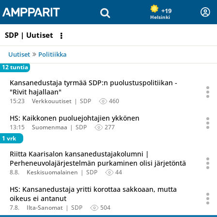
Olet sivun alussa
Siirry sisältöön
+19
Helsinki
SDP | Uutiset
Uutiset
Politiikka
12 tuntia
Kansanedustaja tyrmää SDP:n puolustuspolitiikan -
"Rivit hajallaan"
15:23
Verkkouutiset
SDP
460
HS: Kaikkonen puoluejohtajien ykkönen
13:15
Suomenmaa
SDP
277
1 vrk
Riitta Kaarisalon kansanedustajakolumni |
Perheneuvolajärjestelmän purkaminen olisi järjetöntä
8.8.
Keskisuomalainen
SDP
44
HS: Kansanedustaja yritti korottaa sakkoaan, mutta
oikeus ei antanut
7.8.
Ilta-Sanomat
SDP
504