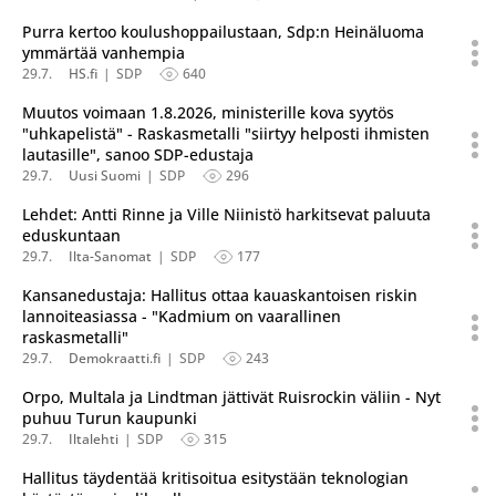
Purra kertoo koulushoppailustaan, Sdp:n Heinäluoma
ymmärtää vanhempia
29.7.
HS.fi
SDP
640
Muutos voimaan 1.8.2026, ministerille kova syytös
"uhkapelistä" - Raskasmetalli "siirtyy helposti ihmisten
lautasille", sanoo SDP-edustaja
29.7.
Uusi Suomi
SDP
296
Lehdet: Antti Rinne ja Ville Niinistö harkitsevat paluuta
eduskuntaan
29.7.
Ilta-Sanomat
SDP
177
Kansanedustaja: Hallitus ottaa kauaskantoisen riskin
lannoiteasiassa - "Kadmium on vaarallinen
raskasmetalli"
29.7.
Demokraatti.fi
SDP
243
Orpo, Multala ja Lindtman jättivät Ruisrockin väliin - Nyt
puhuu Turun kaupunki
29.7.
Iltalehti
SDP
315
Hallitus täydentää kritisoitua esitystään teknologian