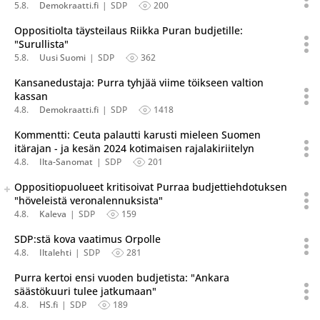
5.8.
Demokraatti.fi
SDP
200
Oppositiolta täysteilaus Riikka Puran budjetille:
"Surullista"
5.8.
Uusi Suomi
SDP
362
Kansanedustaja: Purra tyhjää viime töikseen valtion
kassan
4.8.
Demokraatti.fi
SDP
1418
Kommentti: Ceuta palautti karusti mieleen Suomen
itärajan - ja kesän 2024 kotimaisen rajalakiriitelyn
4.8.
Ilta-Sanomat
SDP
201
Seuraava uutinen on julkaistu useassa eri lähteessä.
Oppositiopuolueet kritisoivat Purraa budjettiehdotuksen
Listaa uutisen kaikki versiot
"höveleistä veronalennuksista"
4.8.
Kaleva
SDP
159
SDP:stä kova vaatimus Orpolle
4.8.
Iltalehti
SDP
281
Purra kertoi ensi vuoden budjetista: "Ankara
säästökuuri tulee jatkumaan"
4.8.
HS.fi
SDP
189