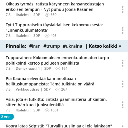
Oikeus tyrmäsi ratista kärynneen kansanedustajan
erikoisen tempun - Nyt puhuu Joona Räsänen
7.8.
Iltalehti
SDP
650
Tytti Tuppuraiselta täyslaidallisen kokoomuksesta:
"Ennenkuulumatonta"
7.8.
Iltalehti
SDP
493
Pinnalla:
#iran
#trump
#ukraina
| Katso kaikki
Tuppurainen: Kokoomuksen ennenkuulumaton turpo-
politikointi kertoo puolueen paniikista
7.8.
Demokraatti.fi
SDP
194
Pia Kauma selventää kannanottoaan
hallituskumppaneista: Tämä tulkinta on väärä
7.8.
Verkkouutiset
SDP
267
Asia, jota ei tutkittu: Entistä pääministeriä uhkailtiin,
sitten hän kuoli juoksulenkillä
7.8.
Iltalehti
SDP
1051
2 vrk
Kopra lataa Sdp:stä: "Turvallisuuslinjaa ei ole lainkaan"