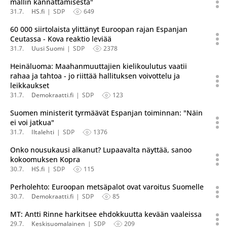
mallin kannattamisesta"
31.7.
HS.fi
SDP
649
60 000 siirtolaista ylittänyt Euroopan rajan Espanjan
Ceutassa - Kova reaktio leviää
31.7.
Uusi Suomi
SDP
2378
Heinäluoma: Maahanmuuttajien kielikoulutus vaatii
rahaa ja tahtoa - jo riittää hallituksen voivottelu ja
leikkaukset
31.7.
Demokraatti.fi
SDP
123
Suomen ministerit tyrmäävät Espanjan toiminnan: "Näin
ei voi jatkua"
31.7.
Iltalehti
SDP
1376
Onko nousukausi alkanut? Lupaavalta näyttää, sanoo
kokoomuksen Kopra
30.7.
HS.fi
SDP
115
Perholehto: Euroopan metsäpalot ovat varoitus Suomelle
30.7.
Demokraatti.fi
SDP
85
MT: Antti Rinne harkitsee ehdokkuutta kevään vaaleissa
29.7.
Keskisuomalainen
SDP
209