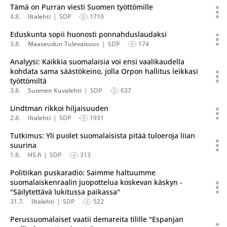
Tämä on Purran viesti Suomen työttömille
4.8.
Iltalehti
SDP
1710
Eduskunta sopii huonosti ponnahduslaudaksi
3.8.
Maaseudun Tulevaisuus
SDP
174
Analyysi: Kaikkia suomalaisia voi ensi vaalikaudella
kohdata sama säästökeino, jolla Orpon hallitus leikkasi
työttömiltä
3.8.
Suomen Kuvalehti
SDP
637
Lindtman rikkoi hiljaisuuden
2.8.
Iltalehti
SDP
1931
Tutkimus: Yli puolet suomalaisista pitää tuloeroja liian
suurina
1.8.
HS.fi
SDP
313
Politiikan puskaradio: Saimme haltuumme
suomalaiskenraalin juopottelua koskevan käskyn -
"Säilytettävä lukitussa paikassa"
31.7.
Iltalehti
SDP
522
Perussuomalaiset vaatii demareita tilille "Espanjan