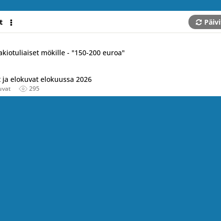
t
Päivi
akiotuliaiset mökille - "150-200 euroa"
ja elokuvat elokuussa 2026
uvat
295