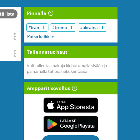
Pinnalla
tä lista
#iran
#trump
#ukraina
Katso kaikki
Tallennetut haut
Voit tallentaa hakuja kirjautumalla sisään ja
painamalla tähteä hakukentässä
Ampparit sovellus