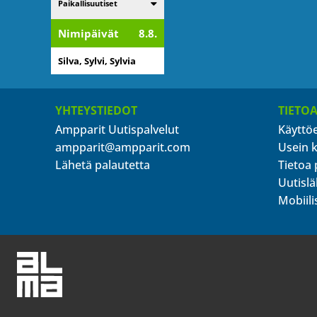
Listaa alakategoriat
Paikallisuutiset
Nimipäivät
8.8.
Silva, Sylvi, Sylvia
YHTEYSTIEDOT
TIETO
Ampparit Uutispalvelut
Käyttö
ampparit@ampparit.com
Usein 
Lähetä palautetta
Tietoa 
Uutislä
Mobiili