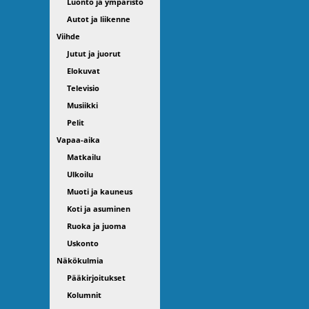
Luonto ja ympäristö
Autot ja liikenne
Viihde
Jutut ja juorut
Elokuvat
Televisio
Musiikki
Pelit
Vapaa-aika
Matkailu
Ulkoilu
Muoti ja kauneus
Koti ja asuminen
Ruoka ja juoma
Uskonto
Näkökulmia
Pääkirjoitukset
Kolumnit