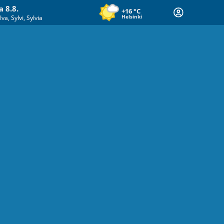
a 8.8.
+16
°C
Helsinki
lva, Sylvi, Sylvia