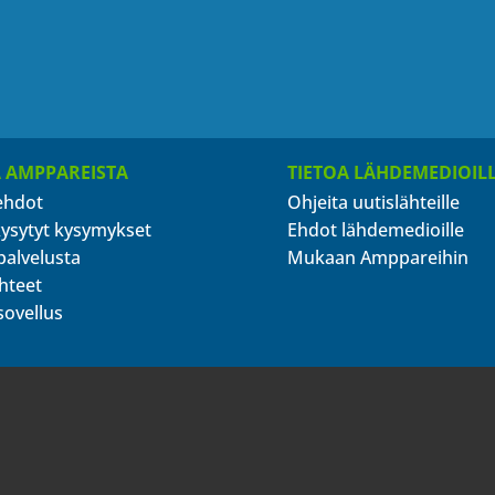
A AMPPAREISTA
TIETOA LÄHDEMEDIOIL
ehdot
Ohjeita uutislähteille
kysytyt kysymykset
Ehdot lähdemedioille
palvelusta
Mukaan Amppareihin
hteet
sovellus