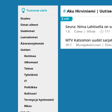
Tummat värit
Aku Hirviniemi
| Uutise
Etusivu
2 vrk
Omat aiheet
Seura: Niina Lahtisella on v
Uusimmat
1.8.
Como
Viihde
111
Luetuimmat
MTV Katsomon uudet sarjat 
Äänestetyimmät
28.7.
Muropaketti.com
Elok
Uutiset
Kotimaa
Ulkomaat
Talous
Työelämä
IT
Politiikka
Kulttuuri
Terveys ja hyvinvointi
Rikos