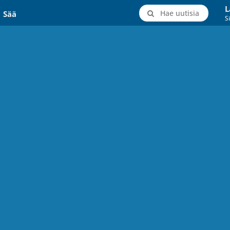
L
Hae uutisia
Sää
Si