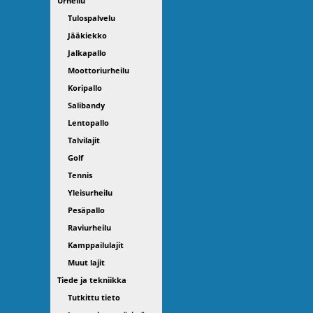
Urheilu
Tulospalvelu
Jääkiekko
Jalkapallo
Moottoriurheilu
Koripallo
Salibandy
Lentopallo
Talvilajit
Golf
Tennis
Yleisurheilu
Pesäpallo
Raviurheilu
Kamppailulajit
Muut lajit
Tiede ja tekniikka
Tutkittu tieto