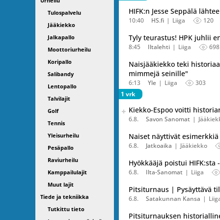
Urheilu
HIFK:n Jesse Seppälä lähtee 
Tulospalvelu
10:40
HS.fi
Liiga
120
Jääkiekko
Tyly teurastus! HPK juhlii
Jalkapallo
8:45
Iltalehti
Liiga
698
Moottoriurheilu
Koripallo
Naisjääkiekko teki historiaa 
mimmejä seinille"
Salibandy
6:13
Yle
Liiga
303
Lentopallo
1 vrk
Talvilajit
Seuraava uutinen on julkais
Kiekko-Espoo voitti histor
Golf
Listaa uutisen kaikki versiot
6.8.
Savon Sanomat
Jääkiek
Tennis
Yleisurheilu
Naiset näyttivät esimerkkiä 
6.8.
Jatkoaika
Jääkiekko
Pesäpallo
Raviurheilu
Hyökkääjä poistui HIFK:sta -
6.8.
Ilta-Sanomat
Liiga
Kamppailulajit
Muut lajit
Pitsiturnaus | Pysäyttävä t
Tiede ja tekniikka
6.8.
Satakunnan Kansa
Liig
Tutkittu tieto
Pitsiturnauksen historialli