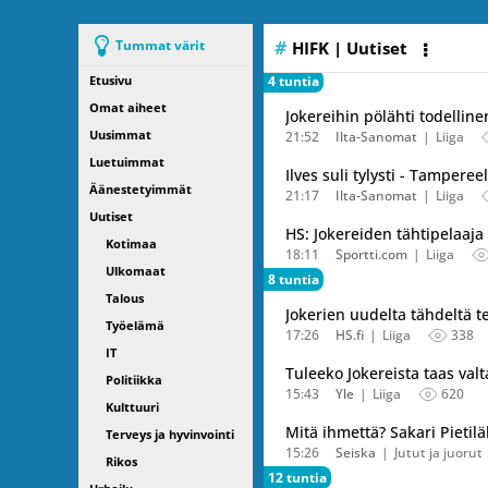
Tummat värit
HIFK
| Uutiset
Etusivu
4 tuntia
Omat aiheet
Jokereihin pölähti todelline
Uusimmat
21:52
Ilta-Sanomat
Liiga
Luetuimmat
Ilves suli tylysti - Tampere
Äänestetyimmät
21:17
Ilta-Sanomat
Liiga
Uutiset
HS: Jokereiden tähtipelaaja l
Kotimaa
18:11
Sportti.com
Liiga
Ulkomaat
8 tuntia
Talous
Jokerien uudelta tähdeltä te
Työelämä
17:26
HS.fi
Liiga
338
IT
Tuleeko Jokereista taas val
Politiikka
15:43
Yle
Liiga
620
Kulttuuri
Mitä ihmettä? Sakari Pietilä
Terveys ja hyvinvointi
15:26
Seiska
Jutut ja juorut
Rikos
12 tuntia