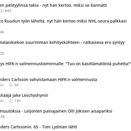
tu useassa eri lähteessä.
n pelityylinsä takia - nyt hän kertoo, miksi se kannatti
643
tu useassa eri lähteessä.
ko Ruudun työn läheltä, nyt hän kertoo miksi NHL-seura palkkasi
46
tu useassa eri lähteessä.
malaiskiekon suurimman kehityskohteen - ratkaiseva ero syntyy
20
mäys HIFK:n valmennustoiminnalle: "Tuo on käsittämätöntä puhetta!"
5
Anders Carlsson vahvistamaan HIFK:n valmennusta
nki
50
kkääjä Jake Leschyshynin
nki
130
utoksia - Leijonien painajainen Olli Jokisen aisapariksi
148
ders Carlssonin, 65 - Toni Lydman lähti