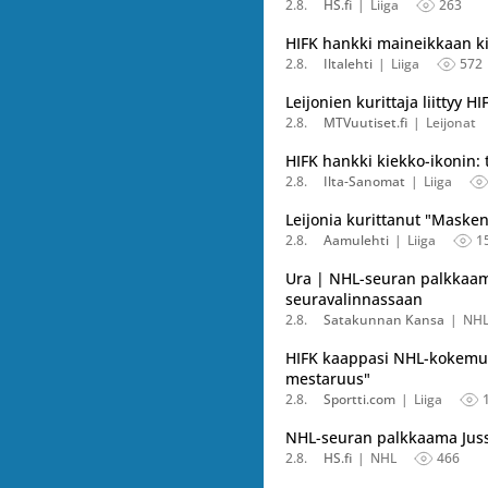
2.8.
HS.fi
Liiga
263
HIFK hankki maineikkaan k
2.8.
Iltalehti
Liiga
572
Leijonien kurittaja liittyy 
2.8.
MTVuutiset.fi
Leijonat
HIFK hankki kiekko-ikonin: 
2.8.
Ilta-Sanomat
Liiga
Leijonia kurittanut "Mask
2.8.
Aamulehti
Liiga
1
Ura | NHL-seuran palkkaama
seuravalinnassaan
2.8.
Satakunnan Kansa
NH
HIFK kaappasi NHL-kokemust
mestaruus"
2.8.
Sportti.com
Liiga
NHL-seuran palkkaama Jussi
2.8.
HS.fi
NHL
466