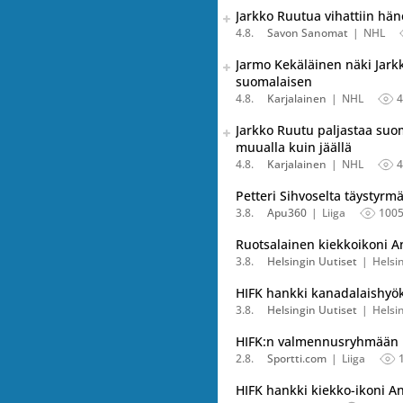
Seuraava uutinen on julkais
Jarkko Ruutua vihattiin häne
Listaa uutisen kaikki versiot
4.8.
Savon Sanomat
NHL
Seuraava uutinen on julkais
Jarmo Kekäläinen näki Jark
Listaa uutisen kaikki versiot
suomalaisen
4.8.
Karjalainen
NHL
4
Seuraava uutinen on julkais
Jarkko Ruutu paljastaa suo
Listaa uutisen kaikki versiot
muualla kuin jäällä
4.8.
Karjalainen
NHL
4
Petteri Sihvoselta täystyr
3.8.
Apu360
Liiga
100
Ruotsalainen kiekkoikoni 
3.8.
Helsingin Uutiset
Helsi
HIFK hankki kanadalaishyö
3.8.
Helsingin Uutiset
Helsi
HIFK:n valmennusryhmään mu
2.8.
Sportti.com
Liiga
HIFK hankki kiekko-ikoni An