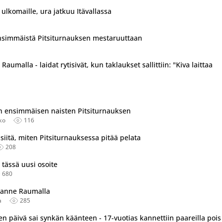
ulkomaille, ura jatkuu Itävallassa
 ensimmäistä Pitsiturnauksen mestaruuttaan
Raumalla - laidat rytisivät, kun taklaukset sallittiin: "Kiva laittaa
tu useassa eri lähteessä.
ian ensimmäisen naisten Pitsiturnauksen
ko
116
siitä, miten Pitsiturnauksessa pitää pelata
208
 tässä uusi osoite
680
ilanne Raumalla
a
285
nen päivä sai synkän käänteen - 17-vuotias kannettiin paareilla pois