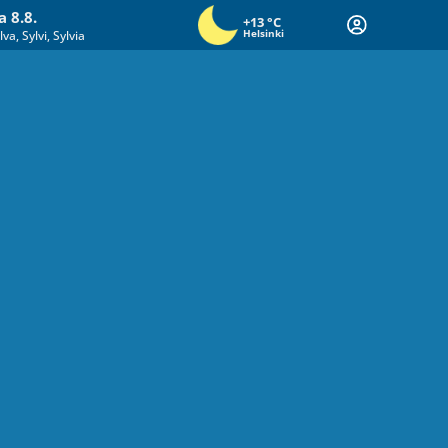
a 8.8.
+13
°C
Helsinki
lva, Sylvi, Sylvia