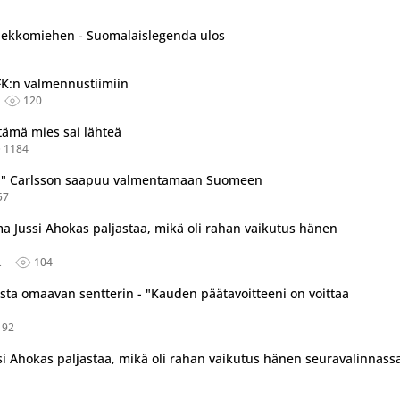
iekkomiehen - Suomalaislegenda ulos
HIFK:n valmennustiimiin
120
tämä mies sai lähteä
1184
en" Carlsson saapuu valmentamaan Suomeen
57
 Jussi Ahokas paljastaa, mikä oli rahan vaikutus hänen
L
104
a omaavan sentterin - "Kauden päätavoitteeni on voittaa
192
 Ahokas paljastaa, mikä oli rahan vaikutus hänen seuravalinnass