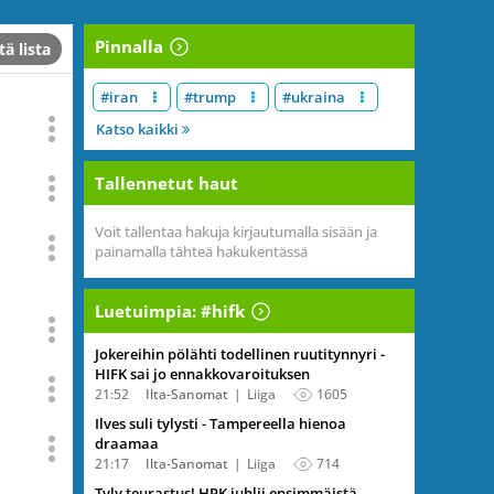
Pinnalla
tä lista
#iran
#trump
#ukraina
Katso kaikki
Tallennetut haut
Voit tallentaa hakuja kirjautumalla sisään ja
painamalla tähteä hakukentässä
Luetuimpia: #hifk
Jokereihin pölähti todellinen ruutitynnyri -
HIFK sai jo ennakkovaroituksen
21:52
Ilta-Sanomat
Liiga
1605
Ilves suli tylysti - Tampereella hienoa
draamaa
21:17
Ilta-Sanomat
Liiga
714
Tyly teurastus! HPK juhlii ensimmäistä