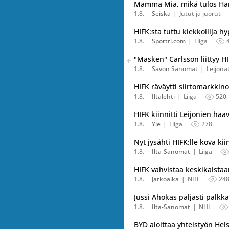
Mamma Mia, mikä tulos Ha
1.8.
Seiska
Jutut ja juorut
HIFK:sta tuttu kiekkoilija 
1.8.
Sportti.com
Liiga
Seuraava uutinen on julkais
"Masken" Carlsson liittyy
Listaa uutisen kaikki versiot
1.8.
Savon Sanomat
Leijona
HIFK räväytti siirtomarkkino
1.8.
Iltalehti
Liiga
520
HIFK kiinnitti Leijonien h
1.8.
Yle
Liiga
278
Nyt jysähti HIFK:lle kova kii
1.8.
Ilta-Sanomat
Liiga
HIFK vahvistaa keskikaistaa
1.8.
Jatkoaika
NHL
24
Jussi Ahokas paljasti palk
1.8.
Ilta-Sanomat
NHL
BYD aloittaa yhteistyön Hel