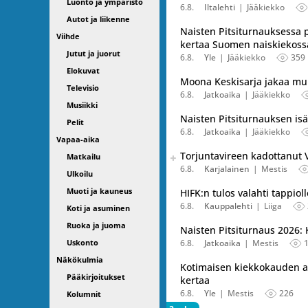
Luonto ja ympäristö
6.8.
Iltalehti
Jääkiekko
Autot ja liikenne
Naisten Pitsiturnauksessa 
Viihde
kertaa Suomen naiskiekoss
Jutut ja juorut
6.8.
Yle
Jääkiekko
359
Elokuvat
Moona Keskisarja jakaa mui
Televisio
6.8.
Jatkoaika
Jääkiekko
Musiikki
Naisten Pitsiturnauksen isä
Pelit
6.8.
Jatkoaika
Jääkiekko
Vapaa-aika
Seuraava uutinen on julkais
Torjuntavireen kadottanut V
Matkailu
Listaa uutisen kaikki versiot
6.8.
Karjalainen
Mestis
Ulkoilu
Muoti ja kauneus
HIFK:n tulos valahti tappioll
6.8.
Kauppalehti
Liiga
Koti ja asuminen
Ruoka ja juoma
Naisten Pitsiturnaus 2026: 
Uskonto
6.8.
Jatkoaika
Mestis
Näkökulmia
Kotimaisen kiekkokauden av
Pääkirjoitukset
kertaa
6.8.
Yle
Mestis
226
Kolumnit