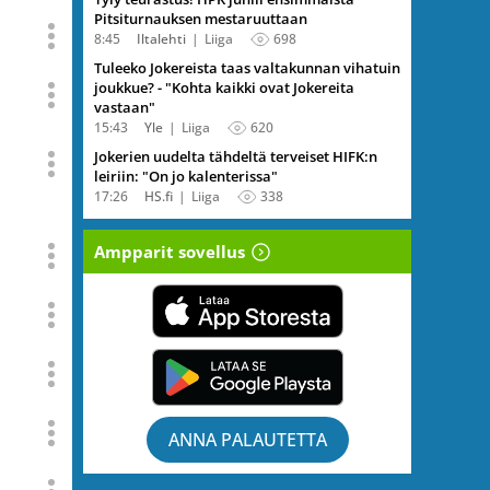
Pitsiturnauksen mestaruuttaan
8:45
Iltalehti
Liiga
698
Tuleeko Jokereista taas valtakunnan vihatuin
joukkue? - "Kohta kaikki ovat Jokereita
vastaan"
15:43
Yle
Liiga
620
Jokerien uudelta tähdeltä terveiset HIFK:n
leiriin: "On jo kalenterissa"
17:26
HS.fi
Liiga
338
Ampparit sovellus
ANNA PALAUTETTA