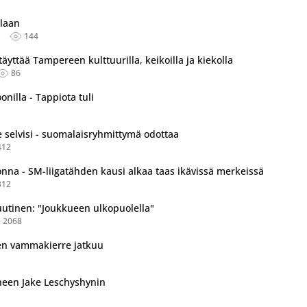
tu useassa eri lähteessä.
llaan
144
äyttää Tampereen kulttuurilla, keikoilla ja kiekolla
86
oonilla - Tappiota tuli
 selvisi - suomalaisryhmittymä odottaa
412
nna - SM-liigatähden kausi alkaa taas ikävissä merkeissä
312
uutinen: "Joukkueen ulkopuolella"
2068
en vammakierre jatkuu
neen Jake Leschyshynin