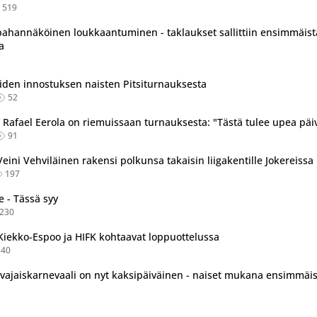
519
pahannäköinen loukkaantuminen - taklaukset sallittiin ensimmäist
a
den innostuksen naisten Pitsiturnauksesta
52
 Rafael Eerola on riemuissaan turnauksesta: "Tästä tulee upea päi
91
tu useassa eri lähteessä.
eini Vehviläinen rakensi polkunsa takaisin liigakentille Jokereissa
197
e - Tässä syy
230
Kiekko-Espoo ja HIFK kohtaavat loppuottelussa
140
ajaiskarnevaali on nyt kaksipäiväinen - naiset mukana ensimmäis