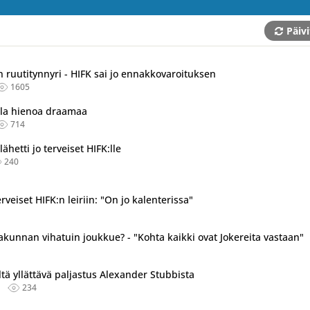
Päivi
n ruutitynnyri - HIFK sai jo ennakkovaroituksen
1605
ella hienoa draamaa
714
ähetti jo terveiset HIFK:lle
240
rveiset HIFK:n leiriin: "On jo kalenterissa"
takunnan vihatuin joukkue? - "Kohta kaikki ovat Jokereita vastaan"
ltä yllättävä paljastus Alexander Stubbista
234