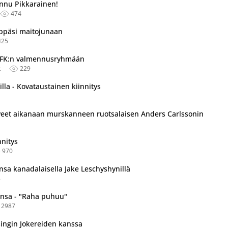
nnu Pikkarainen!
474
hyppäsi maitojunaan
425
tu useassa eri lähteessä.
 HIFK:n valmennusryhmään
t
229
illa - Kovataustainen kiinnitys
aaveet aikanaan murskanneen ruotsalaisen Anders Carlssonin
nnitys
970
nsa kanadalaisella Jake Leschyshynillä
8
kansa - "Raha puhuu"
2987
singin Jokereiden kanssa