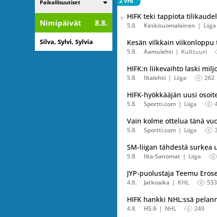
2 vrk
Listaa alakategoriat
Paikallisuutiset
Seuraava uutinen on julkais
HIFK teki tappiota tilikaude
Listaa uutisen kaikki versiot
Nimipäivät
8.8.
5.8.
Keskisuomalainen
Liiga
Silva, Sylvi, Sylvia
Kesän vilkkain viikonloppu t
5.8.
Aamulehti
Kulttuuri
HIFK:n liikevaihto laski milj
5.8.
Iltalehti
Liiga
262
HIFK-hyökkääjän uusi osoite
5.8.
Sportti.com
Liiga
Vain kolme ottelua tänä vuo
5.8.
Sportti.com
Liiga
SM-liigan tähdestä surkea 
5.8.
Ilta-Sanomat
Liiga
JYP-puolustaja Teemu Eros
4.8.
Jatkoaika
KHL
533
HIFK hankki NHL:ssä pelan
4.8.
HS.fi
NHL
249