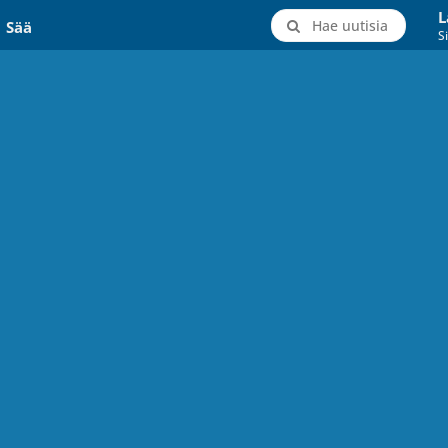
L
Hae uutisia
Sää
Si