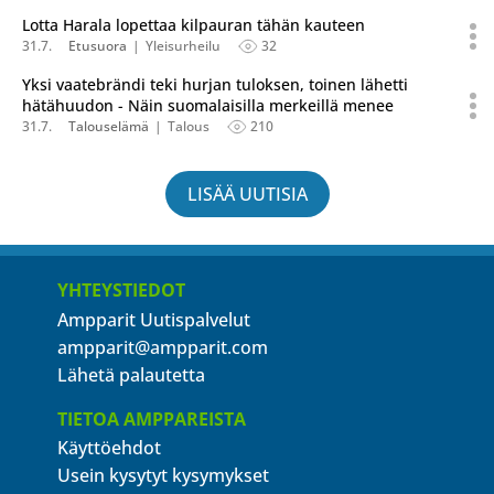
Lotta Harala lopettaa kilpauran tähän kauteen
31.7.
Etusuora
Yleisurheilu
32
Yksi vaatebrändi teki hurjan tuloksen, toinen lähetti
hätähuudon - Näin suomalaisilla merkeillä menee
31.7.
Talouselämä
Talous
210
LISÄÄ UUTISIA
YHTEYSTIEDOT
Ampparit Uutispalvelut
ampparit@ampparit.com
Lähetä palautetta
TIETOA AMPPAREISTA
Käyttöehdot
Usein kysytyt kysymykset