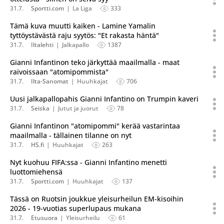
31.7.
Sportti.com
La Liga
333
Tämä kuva muutti kaiken - Lamine Yamalin
tyttöystävästä raju syytös: "Et rakasta häntä"
31.7.
Iltalehti
Jalkapallo
1387
Gianni Infantinon teko järkyttää maailmalla - maat
raivoissaan "atomipommista"
31.7.
Ilta-Sanomat
Huuhkajat
706
Uusi jalkapallopahis Gianni Infantino on Trumpin kaveri
31.7.
Seiska
Jutut ja juorut
78
Gianni Infantinon "atomipommi" kerää vastarintaa
maailmalla - tällainen tilanne on nyt
31.7.
HS.fi
Huuhkajat
263
Nyt kuohuu FIFA:ssa - Gianni Infantino menetti
luottomiehensä
31.7.
Sportti.com
Huuhkajat
137
Tässä on Ruotsin joukkue yleisurheilun EM-kisoihin
2026 - 19-vuotias superlupaus mukana
31.7.
Etusuora
Yleisurheilu
61