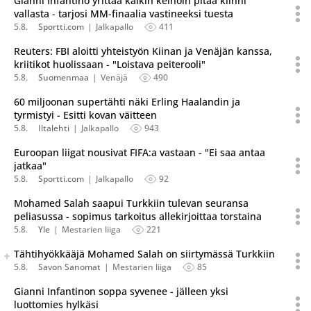
Gianni Infantino yrittää kaikin keinoin pitää kiinni
vallasta - tarjosi MM-finaalia vastineeksi tuesta
5.8.
Sportti.com
Jalkapallo
411
Reuters: FBI aloitti yhteistyön Kiinan ja Venäjän kanssa,
kriitikot huolissaan - "Loistava peiterooli"
5.8.
Suomenmaa
Venäjä
490
60 miljoonan supertähti näki Erling Haalandin ja
tyrmistyi - Esitti kovan väitteen
5.8.
Iltalehti
Jalkapallo
943
Euroopan liigat nousivat FIFA:a vastaan - "Ei saa antaa
jatkaa"
5.8.
Sportti.com
Jalkapallo
92
Mohamed Salah saapui Turkkiin tulevan seuransa
peliasussa - sopimus tarkoitus allekirjoittaa torstaina
5.8.
Yle
Mestarien liiga
221
Seuraava uutinen on julkaistu useassa eri lähteessä.
Tähtihyökkääjä Mohamed Salah on siirtymässä Turkkiin
Listaa uutisen kaikki versiot
5.8.
Savon Sanomat
Mestarien liiga
85
Gianni Infantinon soppa syvenee - jälleen yksi
luottomies hylkäsi