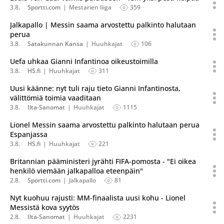
3.8.
Sportti.com
Mestarien liiga
359
Jalkapallo | Messin saama arvostettu palkinto halutaan
perua
3.8.
Satakunnan Kansa
Huuhkajat
106
Uefa uhkaa Gianni Infantinoa oikeustoimilla
3.8.
HS.fi
Huuhkajat
311
Uusi käänne: nyt tuli raju tieto Gianni Infantinosta,
välittömiä toimia vaaditaan
3.8.
Ilta-Sanomat
Huuhkajat
1115
Lionel Messin saama arvostettu palkinto halutaan perua
Espanjassa
3.8.
HS.fi
Huuhkajat
221
Britannian pääministeri jyrähti FIFA-pomosta - "Ei oikea
henkilö viemään jalkapalloa eteenpäin"
2.8.
Sportti.com
Jalkapallo
81
Nyt kuohuu rajusti: MM-finaalista uusi kohu - Lionel
Messistä kova syytös
2.8.
Ilta-Sanomat
Huuhkajat
2231