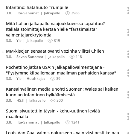
Infantino: hätähuuto Trumpille
3.8.
Ilta-Sanomat
Jalkapallo
2988
Mitä Italian jalkapallomaajoukkueessa tapahtuu?
Italialaistoimittaja kertaa Ylelle "farssimaista"
valmentajarekrytointia
3.8.
Yle
Jalkapallo
319
Seuraava uutinen on julkaistu useassa eri lähteessä.
MM-kisojen sensaatiovahti Vozinha villitsi Chilen
Listaa uutisen kaikki versiot
3.8.
Savon Sanomat
Jalkapallo
118
Pochettino jatkaa USA:n jalkapallovalmentajana -
"Pystymme kilpailemaan maailman parhaiden kanssa"
3.8.
Yle
Huuhkajat
39
Kansainvälinen media unohti Suomen: Wales sai kaiken
kunnian Infantinon hylkäämisestä
3.8.
HS.fi
Jalkapallo
300
Suomi sivuutettiin täysin - kohu-uutinen leviää
maailmalla
3.8.
Ilta-Sanomat
Jalkapallo
1241
Louis Van Gaal valmis paluuseen - vain yksi pesti kelpaa