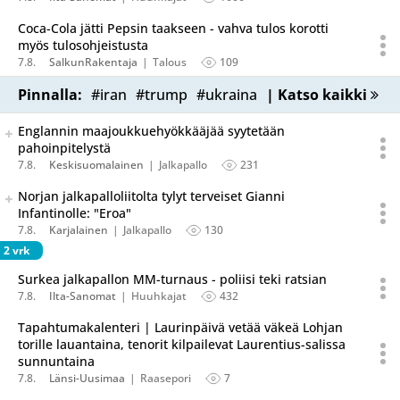
Coca-Cola jätti Pepsin taakseen - vahva tulos korotti
myös tulosohjeistusta
7.8.
SalkunRakentaja
Talous
109
Pinnalla:
#iran
#trump
#ukraina
| Katso kaikki
Seuraava uutinen on julkaistu useassa eri lähteessä.
Englannin maajoukkuehyökkääjää syytetään
Listaa uutisen kaikki versiot
pahoinpitelystä
7.8.
Keskisuomalainen
Jalkapallo
231
Seuraava uutinen on julkaistu useassa eri lähteessä.
Norjan jalkapalloliitolta tylyt terveiset Gianni
Listaa uutisen kaikki versiot
Infantinolle: "Eroa"
7.8.
Karjalainen
Jalkapallo
130
2 vrk
Surkea jalkapallon MM-turnaus - poliisi teki ratsian
7.8.
Ilta-Sanomat
Huuhkajat
432
Tapahtumakalenteri | Laurinpäivä vetää väkeä Lohjan
torille lauantaina, tenorit kilpailevat Laurentius-salissa
sunnuntaina
7.8.
Länsi-Uusimaa
Raasepori
7