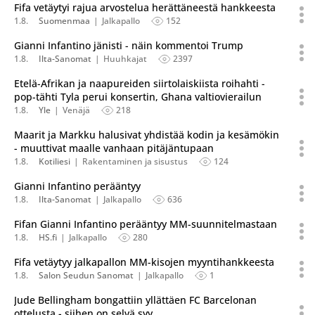
Fifa vetäytyi rajua arvostelua herättäneestä hankkeesta
1.8.
Suomenmaa
Jalkapallo
152
Gianni Infantino jänisti - näin kommentoi Trump
1.8.
Ilta-Sanomat
Huuhkajat
2397
Etelä-Afrikan ja naapureiden siirtolaiskiista roihahti -
pop-tähti Tyla perui konsertin, Ghana valtiovierailun
1.8.
Yle
Venäjä
218
Maarit ja Markku halusivat yhdistää kodin ja kesämökin
- muuttivat maalle vanhaan pitäjäntupaan
1.8.
Kotiliesi
Rakentaminen ja sisustus
124
Gianni Infantino perääntyy
1.8.
Ilta-Sanomat
Jalkapallo
636
Fifan Gianni Infantino perääntyy MM-suunnitelmastaan
1.8.
HS.fi
Jalkapallo
280
Fifa vetäytyy jalkapallon MM-kisojen myyntihankkeesta
1.8.
Salon Seudun Sanomat
Jalkapallo
1
Jude Bellingham bongattiin yllättäen FC Barcelonan
ottelusta - siihen on selvä syy