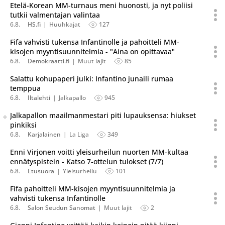
Etelä-Korean MM-turnaus meni huonosti, ja nyt poliisi
tutkii valmentajan valintaa
6.8.
HS.fi
Huuhkajat
127
Fifa vahvisti tukensa Infantinolle ja pahoitteli MM-
kisojen myyntisuunnitelmia - "Aina on opittavaa"
6.8.
Demokraatti.fi
Muut lajit
85
Salattu kohupaperi julki: Infantino junaili rumaa
temppua
6.8.
Iltalehti
Jalkapallo
945
Seuraava uutinen on julkaistu useassa eri lähteessä.
Jalkapallon maailmanmestari piti lupauksensa: hiukset
Listaa uutisen kaikki versiot
pinkiksi
6.8.
Karjalainen
La Liga
349
Enni Virjonen voitti yleisurheilun nuorten MM-kultaa
ennätyspistein - Katso 7-ottelun tulokset (7/7)
6.8.
Etusuora
Yleisurheilu
101
Fifa pahoitteli MM-kisojen myyntisuunnitelmia ja
vahvisti tukensa Infantinolle
6.8.
Salon Seudun Sanomat
Muut lajit
2