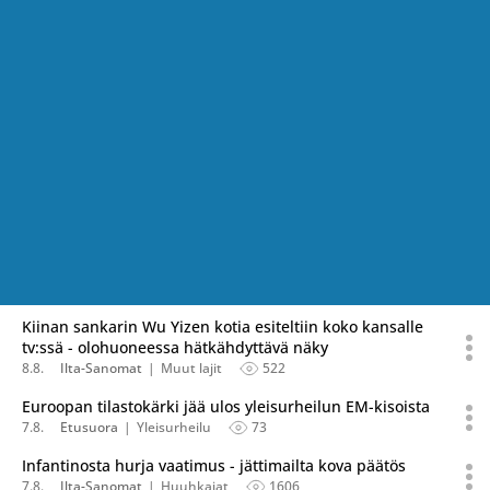
Kiinan sankarin Wu Yizen kotia esiteltiin koko kansalle
tv:ssä - olohuoneessa hätkähdyttävä näky
8.8.
Ilta-Sanomat
Muut lajit
522
Euroopan tilastokärki jää ulos yleisurheilun EM-kisoista
7.8.
Etusuora
Yleisurheilu
73
Infantinosta hurja vaatimus - jättimailta kova päätös
7.8.
Ilta-Sanomat
Huuhkajat
1606