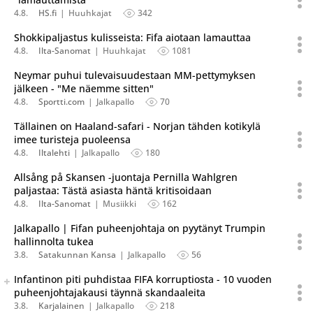
4.8.
HS.fi
Huuhkajat
342
Shokkipaljastus kulisseista: Fifa aiotaan lamauttaa
4.8.
Ilta-Sanomat
Huuhkajat
1081
Neymar puhui tulevaisuudestaan MM-pettymyksen
jälkeen - "Me näemme sitten"
4.8.
Sportti.com
Jalkapallo
70
Tällainen on Haaland-safari - Norjan tähden kotikylä
imee turisteja puoleensa
4.8.
Iltalehti
Jalkapallo
180
Allsång på Skansen -juontaja Pernilla Wahlgren
paljastaa: Tästä asiasta häntä kritisoidaan
4.8.
Ilta-Sanomat
Musiikki
162
Jalkapallo | Fifan puheenjohtaja on pyytänyt Trumpin
hallinnolta tukea
3.8.
Satakunnan Kansa
Jalkapallo
56
Seuraava uutinen on julkaistu useassa eri lähteessä.
Infantinon piti puhdistaa FIFA korruptiosta - 10 vuoden
Listaa uutisen kaikki versiot
puheenjohtajakausi täynnä skandaaleita
3.8.
Karjalainen
Jalkapallo
218