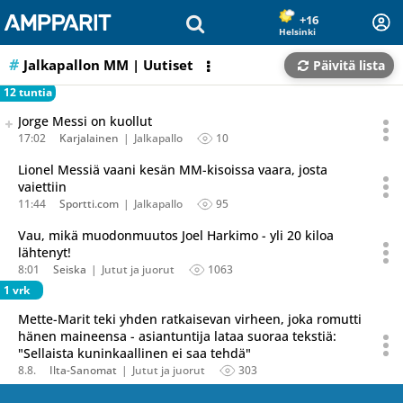
Olet sivun alussa
Siirry sisältöön
+16
Helsinki
Jalkapallon MM
| Uutiset
Päivitä lista
12 tuntia
Seuraava uutinen on julkaistu useassa eri lähteessä.
Jorge Messi on kuollut
Listaa uutisen kaikki versiot
17:02
Karjalainen
Jalkapallo
10
Lionel Messiä vaani kesän MM-kisoissa vaara, josta
vaiettiin
11:44
Sportti.com
Jalkapallo
95
Vau, mikä muodonmuutos Joel Harkimo - yli 20 kiloa
lähtenyt!
8:01
Seiska
Jutut ja juorut
1063
1 vrk
Mette-Marit teki yhden ratkaisevan virheen, joka romutti
hänen maineensa - asiantuntija lataa suoraa tekstiä:
"Sellaista kuninkaallinen ei saa tehdä"
8.8.
Ilta-Sanomat
Jutut ja juorut
303