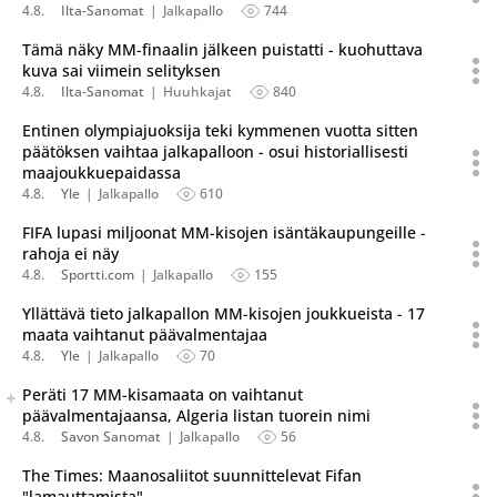
4.8.
Ilta-Sanomat
Jalkapallo
744
Tämä näky MM-finaalin jälkeen puistatti - kuohuttava
kuva sai viimein selityksen
4.8.
Ilta-Sanomat
Huuhkajat
840
Entinen olympiajuoksija teki kymmenen vuotta sitten
päätöksen vaihtaa jalkapalloon - osui historiallisesti
maajoukkuepaidassa
4.8.
Yle
Jalkapallo
610
FIFA lupasi miljoonat MM-kisojen isäntäkaupungeille -
rahoja ei näy
4.8.
Sportti.com
Jalkapallo
155
Yllättävä tieto jalkapallon MM-kisojen joukkueista - 17
maata vaihtanut päävalmentajaa
4.8.
Yle
Jalkapallo
70
Seuraava uutinen on julkaistu useassa eri lähteessä.
Peräti 17 MM-kisamaata on vaihtanut
Listaa uutisen kaikki versiot
päävalmentajaansa, Algeria listan tuorein nimi
4.8.
Savon Sanomat
Jalkapallo
56
The Times: Maanosaliitot suunnittelevat Fifan
"lamauttamista"