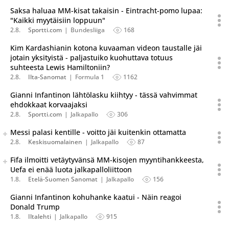
Saksa haluaa MM-kisat takaisin - Eintracht-pomo lupaa:
"Kaikki myytäisiin loppuun"
2.8.
Sportti.com
Bundesliiga
168
Kim Kardashianin kotona kuvaaman videon taustalle jäi
jotain yksityistä - paljastuiko kuohuttava totuus
suhteesta Lewis Hamiltoniin?
2.8.
Ilta-Sanomat
Formula 1
1162
Gianni Infantinon lähtölasku kiihtyy - tässä vahvimmat
ehdokkaat korvaajaksi
2.8.
Sportti.com
Jalkapallo
306
Seuraava uutinen on julkaistu useassa eri lähteessä.
Messi palasi kentille - voitto jäi kuitenkin ottamatta
Listaa uutisen kaikki versiot
2.8.
Keskisuomalainen
Jalkapallo
87
Seuraava uutinen on julkaistu useassa eri lähteessä.
Fifa ilmoitti vetäytyvänsä MM-kisojen myyntihankkeesta,
Listaa uutisen kaikki versiot
Uefa ei enää luota jalkapalloliittoon
1.8.
Etelä-Suomen Sanomat
Jalkapallo
156
Gianni Infantinon kohuhanke kaatui - Näin reagoi
Donald Trump
1.8.
Iltalehti
Jalkapallo
915