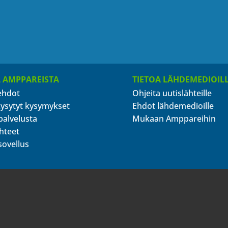
A AMPPAREISTA
TIETOA LÄHDEMEDIOIL
ehdot
Ohjeita uutislähteille
kysytyt kysymykset
Ehdot lähdemedioille
palvelusta
Mukaan Amppareihin
hteet
sovellus