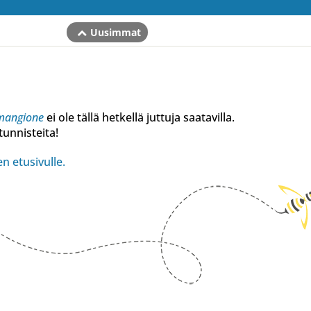
Uusimmat
-mangione
ei ole tällä hetkellä juttuja saatavilla.
unnisteita!
n etusivulle.