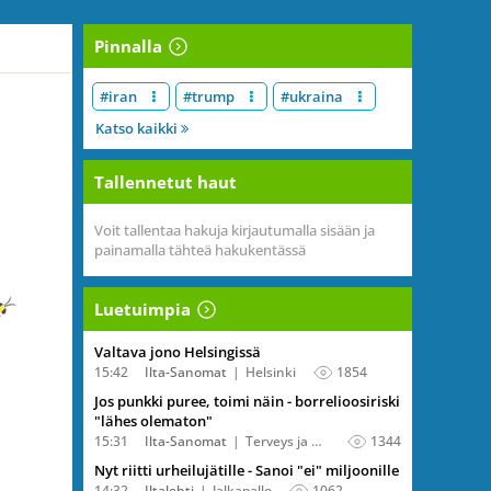
Pinnalla
#iran
#trump
#ukraina
Katso kaikki
Tallennetut haut
Voit tallentaa hakuja kirjautumalla sisään ja
painamalla tähteä hakukentässä
Luetuimpia
Valtava jono Helsingissä
15:42
Ilta-Sanomat
Helsinki
1854
Jos punkki puree, toimi näin - borrelioosiriski
"lähes olematon"
15:31
Ilta-Sanomat
Terveys ja hyvinvointi
1344
Nyt riitti urheilujätille - Sanoi "ei" miljoonille
14:32
Iltalehti
Jalkapallo
1062