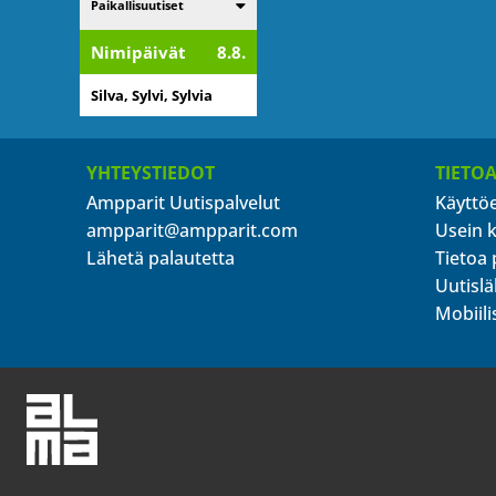
Listaa alakategoriat
Paikallisuutiset
Nimipäivät
8.8.
Silva, Sylvi, Sylvia
YHTEYSTIEDOT
TIETO
Ampparit Uutispalvelut
Käyttö
ampparit@ampparit.com
Usein 
Lähetä palautetta
Tietoa 
Uutislä
Mobiili