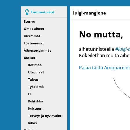
Tummat värit
luigi-mangione
Etusivu
Omat aiheet
No mutta,
Uusimmat
Luetuimmat
aihetunnisteella
#luigi
Äänestetyimmät
Kokeilethan muita aihet
Uutiset
Kotimaa
Palaa tästä Amppareide
Ulkomaat
Talous
Työelämä
IT
Politiikka
Kulttuuri
Terveys ja hyvinvointi
Rikos