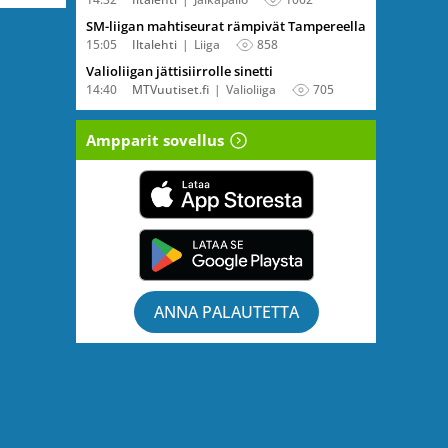
SM-liigan mahtiseurat rämpivät Tampereella
15:05
Iltalehti
Liiga
858
Valioliigan jättisiirrolle sinetti
14:40
MTVuutiset.fi
Valioliiga
705
Ampparit sovellus
ANNA PALAUTETTA