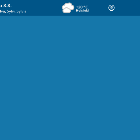
a 8.8.
+20
°C
Helsinki
lva, Sylvi, Sylvia