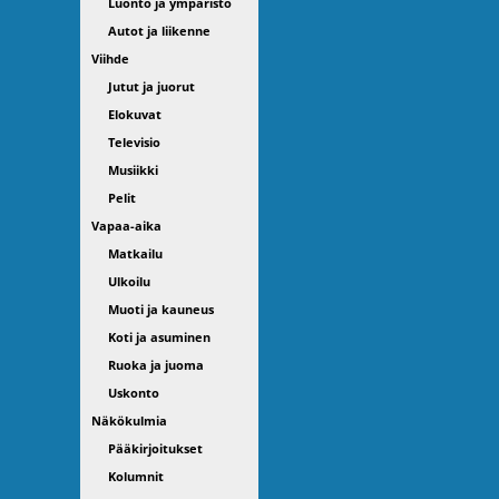
Luonto ja ympäristö
Autot ja liikenne
Viihde
Jutut ja juorut
Elokuvat
Televisio
Musiikki
Pelit
Vapaa-aika
Matkailu
Ulkoilu
Muoti ja kauneus
Koti ja asuminen
Ruoka ja juoma
Uskonto
Näkökulmia
Pääkirjoitukset
Kolumnit