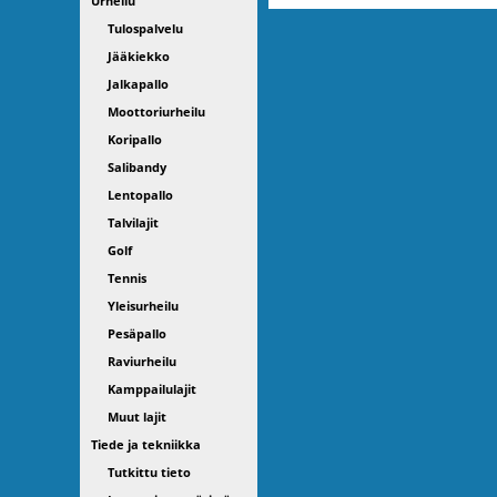
Urheilu
Tulospalvelu
Jääkiekko
Jalkapallo
Moottoriurheilu
Koripallo
Salibandy
Lentopallo
Talvilajit
Golf
Tennis
Yleisurheilu
Pesäpallo
Raviurheilu
Kamppailulajit
Muut lajit
Tiede ja tekniikka
Tutkittu tieto