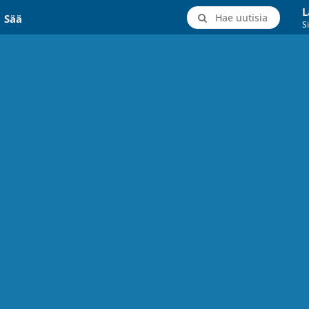
L
Hae uutisia
Sää
Si