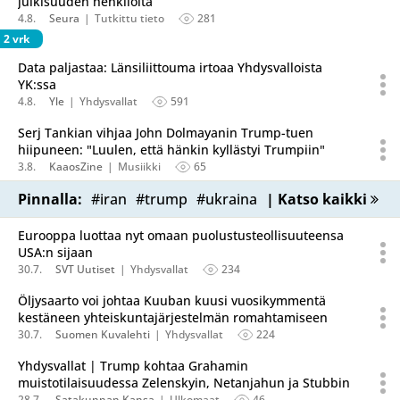
julkisuuden henkilöitä
4.8.
Seura
Tutkittu tieto
281
2 vrk
Data paljastaa: Länsiliittouma irtoaa Yhdysvalloista
YK:ssa
4.8.
Yle
Yhdysvallat
591
Serj Tankian vihjaa John Dolmayanin Trump-tuen
hiipuneen: "Luulen, että hänkin kyllästyi Trumpiin"
3.8.
KaaosZine
Musiikki
65
Pinnalla:
#iran
#trump
#ukraina
| Katso kaikki
Eurooppa luottaa nyt omaan puolustusteollisuuteensa
USA:n sijaan
30.7.
SVT Uutiset
Yhdysvallat
234
Öljysaarto voi johtaa Kuuban kuusi vuosikymmentä
kestäneen yhteiskuntajärjestelmän romahtamiseen
30.7.
Suomen Kuvalehti
Yhdysvallat
224
Yhdysvallat | Trump kohtaa Grahamin
muistotilaisuudessa Zelenskyin, Netanjahun ja Stubbin
28.7.
Satakunnan Kansa
Ulkomaat
46