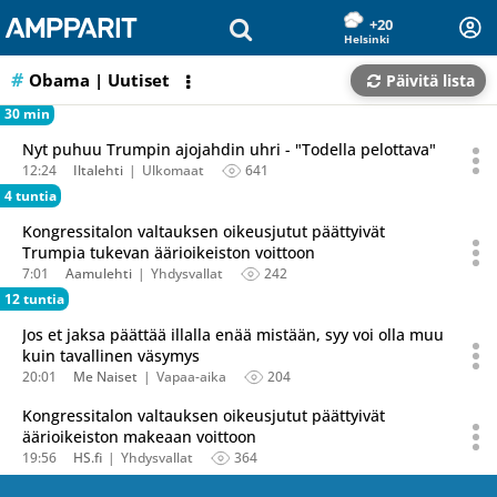
Olet sivun alussa
Siirry sisältöön
+20
Helsinki
Obama
| Uutiset
Päivitä lista
30 min
Nyt puhuu Trumpin ajojahdin uhri - "Todella pelottava"
12:24
Iltalehti
Ulkomaat
641
4 tuntia
Kongressitalon valtauksen oikeusjutut päättyivät
Trumpia tukevan äärioikeiston voittoon
7:01
Aamulehti
Yhdysvallat
242
12 tuntia
Jos et jaksa päättää illalla enää mistään, syy voi olla muu
kuin tavallinen väsymys
20:01
Me Naiset
Vapaa-aika
204
Kongressitalon valtauksen oikeusjutut päättyivät
äärioikeiston makeaan voittoon
19:56
HS.fi
Yhdysvallat
364