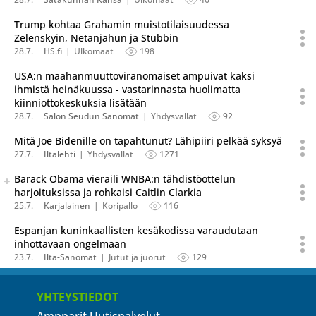
Trump kohtaa Grahamin muistotilaisuudessa
Zelenskyin, Netanjahun ja Stubbin
28.7.
HS.fi
Ulkomaat
198
USA:n maahanmuuttoviranomaiset ampuivat kaksi
ihmistä heinäkuussa - vastarinnasta huolimatta
kiinniottokeskuksia lisätään
28.7.
Salon Seudun Sanomat
Yhdysvallat
92
Mitä Joe Bidenille on tapahtunut? Lähipiiri pelkää syksyä
27.7.
Iltalehti
Yhdysvallat
1271
Seuraava uutinen on julkaistu useassa eri lähteessä.
Barack Obama vieraili WNBA:n tähdistöottelun
Listaa uutisen kaikki versiot
harjoituksissa ja rohkaisi Caitlin Clarkia
25.7.
Karjalainen
Koripallo
116
Espanjan kuninkaallisten kesäkodissa varaudutaan
inhottavaan ongelmaan
23.7.
Ilta-Sanomat
Jutut ja juorut
129
YHTEYSTIEDOT
Ampparit Uutispalvelut