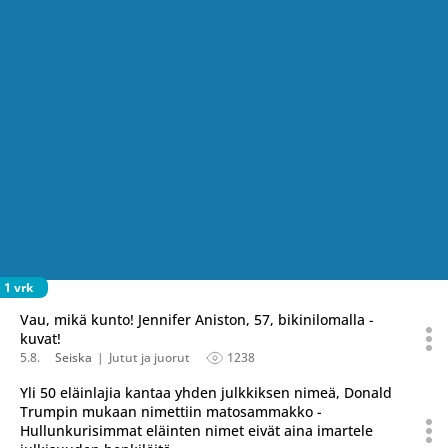
1 vrk
Vau, mikä kunto! Jennifer Aniston, 57, bikinilomalla -
kuvat!
5.8.
Seiska
Jutut ja juorut
1238
Yli 50 eläinlajia kantaa yhden julkkiksen nimeä, Donald
Trumpin mukaan nimettiin matosammakko -
Hullunkurisimmat eläinten nimet eivät aina imartele