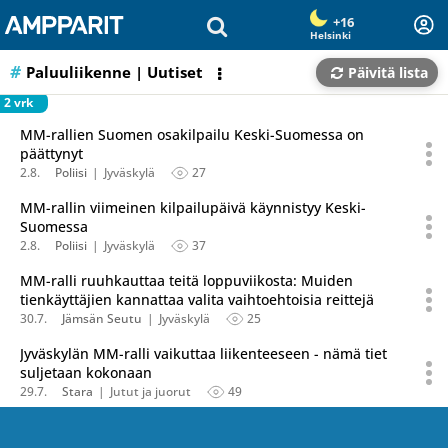
Olet sivun alussa
Siirry sisältöön
+16
Helsinki
Paluuliikenne
| Uutiset
Päivitä lista
2 vrk
MM-rallien Suomen osakilpailu Keski-Suomessa on
päättynyt
2.8.
Poliisi
Jyväskylä
27
MM-rallin viimeinen kilpailupäivä käynnistyy Keski-
Suomessa
2.8.
Poliisi
Jyväskylä
37
MM-ralli ruuhkauttaa teitä loppuviikosta: Muiden
tienkäyttäjien kannattaa valita vaihtoehtoisia reittejä
30.7.
Jämsän Seutu
Jyväskylä
25
Jyväskylän MM-ralli vaikuttaa liikenteeseen - nämä tiet
suljetaan kokonaan
29.7.
Stara
Jutut ja juorut
49