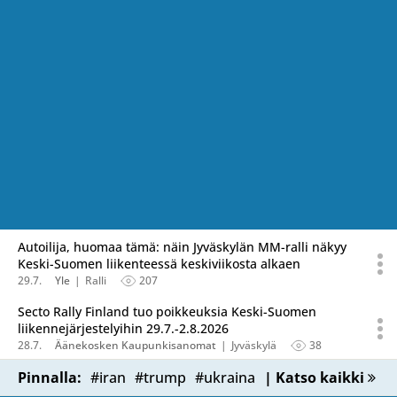
Autoilija, huomaa tämä: näin Jyväskylän MM-ralli näkyy
Keski-Suomen liikenteessä keskiviikosta alkaen
29.7.
Yle
Ralli
207
Secto Rally Finland tuo poikkeuksia Keski-Suomen
liikennejärjestelyihin 29.7.-2.8.2026
28.7.
Äänekosken Kaupunkisanomat
Jyväskylä
38
Pinnalla:
#iran
#trump
#ukraina
| Katso kaikki