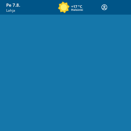
Pe 7.8.
+17
°C
Helsinki
Lahja