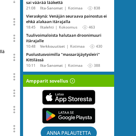
sai väärää lääkettä
21:08
Ilta-Sanomat
Kotimaa
838
Vieraskynä: Venäjän seuraava painostus ei
ehkä alakaan itärajalla
18:45
Iltalehti
Kokoomus
463
Tuulivoimaloista halutaan droonimuuri
itärajalle
10:48
Verkkouutiset
Kotimaa
430
llä
Puolustusvoimilla "massaräjäytysleiri"
Kittilässä
10:11
Ilta-Sanomat
Kotimaa
388
Ampparit sovellus
ANNA PALAUTETTA