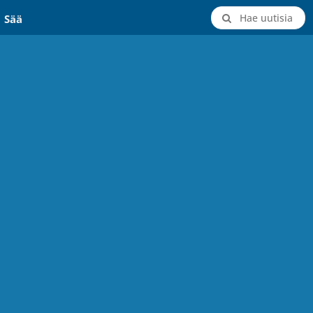
Hae uutisia
Sää