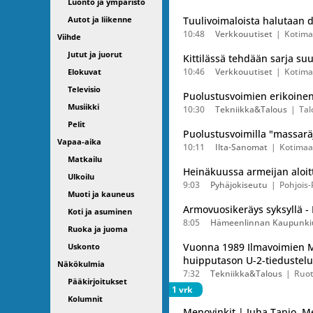
Luonto ja ympäristö
Autot ja liikenne
Tuulivoimaloista halutaan d
10:48
Verkkouutiset
Kotim
Viihde
Jutut ja juorut
Kittilässä tehdään sarja suu
10:46
Verkkouutiset
Kotim
Elokuvat
Televisio
Puolustusvoimien erikoinen
Musiikki
10:30
Tekniikka&Talous
Tal
Pelit
Puolustusvoimilla "massaräjä
Vapaa-aika
10:11
Ilta-Sanomat
Kotimaa
Matkailu
Heinäkuussa armeijan aloit
Ulkoilu
9:03
Pyhäjokiseutu
Pohjois
Muoti ja kauneus
Armovuosikeräys syksyllä - 
Koti ja asuminen
8:05
Hämeenlinnan Kaupunkiu
Ruoka ja juoma
Vuonna 1989 Ilmavoimien MiG
Uskonto
huipputason U-2-tiedusteluk
Näkökulmia
7:32
Tekniikka&Talous
Ruot
Pääkirjoitukset
1 vrk
Kolumnit
Menovinkit | Juha Tapio, M