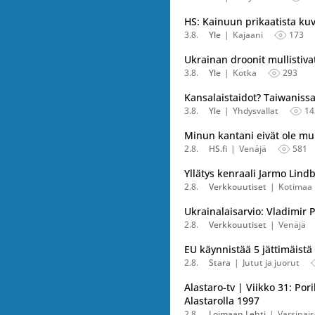
HS: Kainuun prikaatista kuv
3.8.
Yle
Kajaani
173
Ukrainan droonit mullistiva
3.8.
Yle
Kotka
293
Kansalaistaidot? Taiwanissa
3.8.
Yle
Yhdysvallat
14
Minun kantani eivät ole m
2.8.
HS.fi
Venäjä
581
Yllätys kenraali Jarmo Lin
2.8.
Verkkouutiset
Kotimaa
Ukrainalaisarvio: Vladimir 
2.8.
Verkkouutiset
Venäjä
EU käynnistää 5 jättimäist
2.8.
Stara
Jutut ja juorut
Alastaro-tv | Viikko 31: Por
Alastarolla 1997
2.8.
Loimaan Lehti
Varsinai