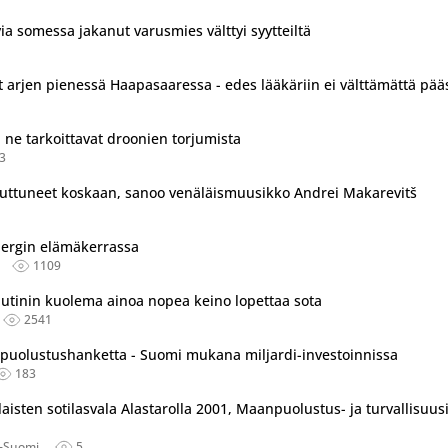
ia somessa jakanut varusmies välttyi syytteiltä
t arjen pienessä Haapasaaressa - edes lääkäriin ei välttämättä pää
 ne tarkoittavat droonien torjumista
3
uuttuneet koskaan, sanoo venäläismuusikko Andrei Makarevitš
dbergin elämäkerrassa
1109
Putinin kuolema ainoa nopea keino lopettaa sota
2541
ä puolustushanketta - Suomi mukana miljardi-investoinnissa
183
ilaisten sotilasvala Alastarolla 2001, Maanpuolustus- ja turvallisuusi
s-Suomi
5