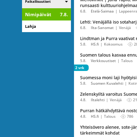
Listaa alakategoriat
Paikallisuutiset
runsaasti kulttuuriohjelma
6.8.
Etelä-Saimaa
Lappeenr
Nimipäivät
7.8.
Lehti: Venäjällä iso sotahar
Lahja
6.8.
Ilta-Sanomat
Venäjä
Lindtman ja Purra vaativat
5.8.
HS.fi
Kokoomus
2
Suomen talous kasvaa ennu
5.8.
Verkkouutiset
Talous
2 vrk
Suomessa moni laji hyötyis
5.8.
Suomen Kuvalehti
Koti
Zelenskyiltä varoitus Suom
4.8.
Iltalehti
Venäjä
2
Purran hätkähdyttävä nost
4.8.
HS.fi
Talous
786
Yhteisövero alenee, sote-jä
tärkeimmät kohdat