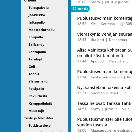
Urheilu
20:09
Stara
Jutut ja juorut
Tulospalvelu
12 tuntia
Jääkiekko
Puolustusvoimain komentaja 
Jalkapallo
18:52
Yle
Kotimaa
305
Moottoriurheilu
Vieraskynä: Venäjän seuraav
Koripallo
18:45
Iltalehti
Kokoomus
Salibandy
Alisa Vainiosta kohistaan 
Lentopallo
on ollut käsittämätöntä
Talvilajit
17:44
Apu360
Yleisurheilu
Golf
Puolustusvoimain komentaja v
Tennis
17:14
Keskisuomalainen
Ke
Yleisurheilu
Nyt säästetään oikeista koht
Pesäpallo
15:31
Suomen Uutiset
PS
Raviurheilu
Tässä he ovat: Tanssii Täht
Kamppailulajit
14:51
Hymy
Jutut ja juorut
Muut lajit
Tiede ja tekniikka
Puolustusministeriölle tulo
vuoden tasosta
Tutkittu tieto
12:00
Maaseudun Tulevaisuu