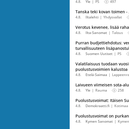
4.8.
Yle
PS
497
Tanska teki kovan toimen -
4.8.
Iltalehti
Yhdysvallat
Verotus kevenee, lisää rah
4.8.
Ilta-Sanomat
Talous
Purran budjettiehdotus: ver
turvallisuuteen lisäpanostu
4.8.
Suomen Uutiset
PS
Valatilaisuus tuodaan vuos
puolustusvoimien kalustoa
4.8.
Etelä-Saimaa
Lappeenr
Laivueen viimeisen sota-alu
4.8.
Yle
Rauma
258
Puolustusvoimat: Itäisen S
4.8.
Demokraatti.fi
Kotimaa
Puolustusvoimat on purkanut
4.8.
Kymen Sanomat
Kymen