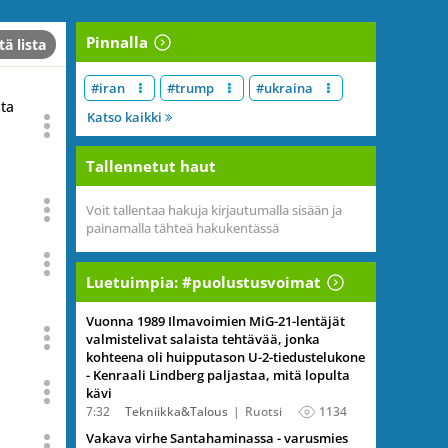
Pinnalla
tä lista
#iran
#trump
#ukraina
sta
Katso kaikki
Tallennetut haut
Voit tallentaa hakuja kirjautumalla sisään ja
painamalla tähteä hakukentässä
Luetuimpia: #puolustusvoimat
Vuonna 1989 Ilmavoimien MiG-21-lentäjät
valmistelivat salaista tehtävää, jonka
kohteena oli huipputason U-2-tiedustelukone
- Kenraali Lindberg paljastaa, mitä lopulta
kävi
7:32
Tekniikka&Talous
Ruotsi
1134
Vakava virhe Santahaminassa - varusmies