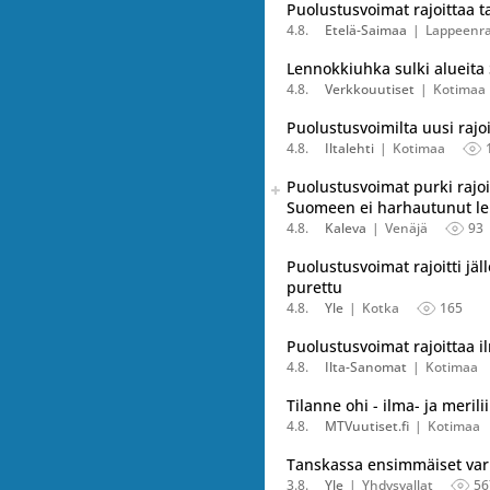
Puolustusvoimat rajoittaa t
4.8.
Etelä-Saimaa
Lappeenr
Lennokkiuhka sulki alueita 
4.8.
Verkkouutiset
Kotimaa
Puolustusvoimilta uusi raj
4.8.
Iltalehti
Kotimaa
Seuraava uutinen on julkais
Puolustusvoimat purki rajoi
Listaa uutisen kaikki versiot
Suomeen ei harhautunut l
4.8.
Kaleva
Venäjä
93
Puolustusvoimat rajoitti jäl
purettu
4.8.
Yle
Kotka
165
Puolustusvoimat rajoittaa i
4.8.
Ilta-Sanomat
Kotimaa
Tilanne ohi - ilma- ja meril
4.8.
MTVuutiset.fi
Kotimaa
Tanskassa ensimmäiset varu
3.8.
Yle
Yhdysvallat
56