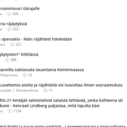
roonimuuri itärajalle
aa
430
ria räjäytyksiä
aa
223
 operaatio - Näin räjähteet hävitetään
ous
221
ytysleiri" Kittilässä
388
taneilla sotilasvala lauantaina Keminmaassa
-Pohjanmaa
10
Luvattomia aseita ja räjähteitä voi luovuttaa ilman seuraamuksia
utiset
Hämeenlinna
11
-21-lentäjät valmistelivat salaista tehtävää, jonka kohteena oli
one - Kenraali Lindberg paljastaa, mitä lopulta kävi
si
1134
etal Night ja kaupungin synttärit - Lappeenrannassa loppuviikosta