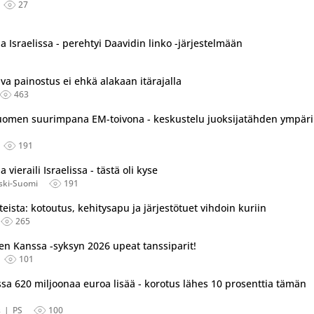
27
Israelissa - perehtyi Daavidin linko -järjestelmään
a painostus ei ehkä alakaan itärajalla
463
Suomen suurimpana EM-toivona - keskustelu juoksijatähden ympäri
191
ieraili Israelissa - tästä oli kyse
ski-Suomi
191
eista: kotoutus, kehitysapu ja järjestötuet vihdoin kuriin
265
ien Kanssa -syksyn 2026 upeat tanssiparit!
101
ssa 620 miljoonaa euroa lisää - korotus lähes 10 prosenttia tämän
s
PS
100