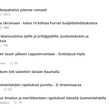
 Asepalvelus pitenee roimasti
1013
aa Ukrainaan - katso 10 kohtaa Purran budjettiehdotuksesta
908
okannustimia työlle ja yrittäjyydelle, puolustukseen ja
ksia
170
ien tauon jälkeen Lappeenrantaan - Esittelyssä myös
anta
33
ksen köli laskettiin tänään Raumalla
uomenlahden rajoitukset purettu - Ei droonivaaraa
52
 ilmailun ja meriliikenteen rajoitukset itäisellä Suomenlahdella
laakso
19