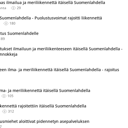
aas ilmailua ja meriliikennettä itäisellä Suomenlahdella
anta
29
Suomenlahdella - Puolustusvoimat rajoitti liikennettä
180
oitus Suomenlahdelle
189
tu useassa eri lähteessä.
tukset ilmailuun ja meriliikenteeseen itäisellä Suomenlahdella -
ennokkeja
leen ilma- ja meriliikennettä itäisellä Suomenlahdella - rajoitus
lma- ja meriliikennettä itäisellä Suomenlahdella
105
iikennettä rajoitettiin itäisellä Suomenlahdella
312
smiehet aloittivat pidennetyn asepalveluksen
7