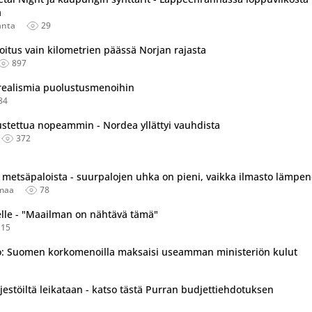
a
anta
29
joitus vain kilometrien päässä Norjan rajasta
897
 realismia puolustusmenoihin
84
stettua nopeammin - Nordea yllättyi vauhdista
372
i metsäpaloista - suurpalojen uhka on pieni, vaikka ilmasto lämpe
maa
78
elle - "Maailman on nähtävä tämä"
115
o: Suomen korkomenoilla maksaisi useamman ministeriön kulut
rjestöiltä leikataan - katso tästä Purran budjettiehdotuksen