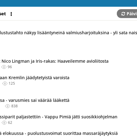
set
Päivi
stustahto näkyy lisääntyneinä valmiusharjoituksina - yli sata nai
Nico Lingman ja Iris-rakas: Haaveilemme avioliitosta
96
aan Kremlin jäädytetyistä varoista
125
a - varusmies sai väärää lääkettä
838
siparit paljastettiin - Vappu Pimiä jätti suosikkiohjelman
62
sä elokuussa - puolustusvoimat suorittaa massaräjäytyksiä