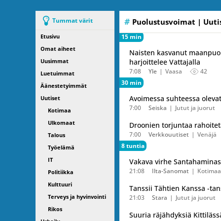
Tummat värit
Puolustusvoimat
| Uuti
Etusivu
15 min
Omat aiheet
Naisten kasvanut maanpuolu
Uusimmat
harjoittelee Vattajalla
7:08
Yle
Vaasa
42
Luetuimmat
30 min
Äänestetyimmät
Avoimessa suhteessa olevat 
Uutiset
7:00
Seiska
Jutut ja juorut
Kotimaa
Ulkomaat
Droonien torjuntaa rahoitet
7:00
Verkkouutiset
Venäjä
Talous
8 tuntia
Työelämä
IT
Vakava virhe Santahaminass
21:08
Ilta-Sanomat
Kotimaa
Politiikka
Kulttuuri
Tanssii Tähtien Kanssa -tans
Terveys ja hyvinvointi
21:03
Stara
Jutut ja juorut
Rikos
Suuria räjähdyksiä Kittiläs