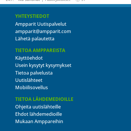
YHTEYSTIEDOT
Ampparit Uutispalvelut
ampparit@ampparit.com
Lähetä palautetta
TIETOA AMPPAREISTA
Käyttöehdot
Usein kysytyt kysymykset
Tietoa palvelusta
Uutislähteet
Mobiilisovellus
TIETOA LÄHDEMEDIOILLE
Ohjeita uutislähteille
Ehdot lähdemedioille
Mukaan Amppareihin