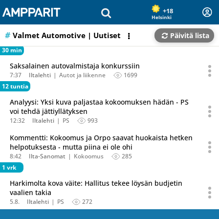
Olet sivun alussa
Siirry sisältöön
+18
Helsinki
Valmet Automotive
| Uutiset
Päivitä lista
30 min
Saksalainen autovalmistaja konkurssiin
7:37
Iltalehti
Autot ja liikenne
1699
12 tuntia
Analyysi: Yksi kuva paljastaa kokoomuksen hädän - PS
voi tehdä jättiyllätyksen
12:32
Iltalehti
PS
993
Kommentti: Kokoomus ja Orpo saavat huokaista hetken
helpotuksesta - mutta piina ei ole ohi
8:42
Ilta-Sanomat
Kokoomus
285
1 vrk
Harkimolta kova väite: Hallitus tekee löysän budjetin
vaalien takia
5.8.
Iltalehti
PS
272