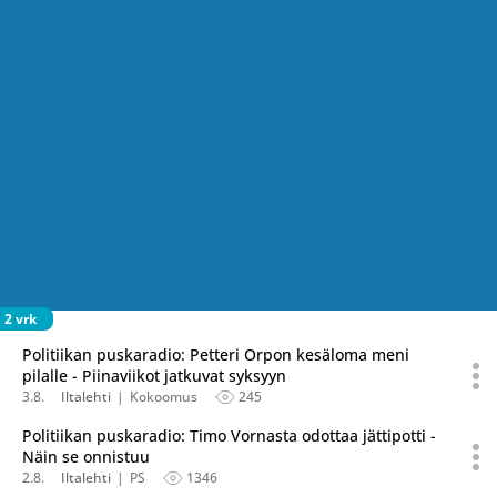
2 vrk
Politiikan puskaradio: Petteri Orpon kesäloma meni
pilalle - Piinaviikot jatkuvat syksyyn
3.8.
Iltalehti
Kokoomus
245
Politiikan puskaradio: Timo Vornasta odottaa jättipotti -
Näin se onnistuu
2.8.
Iltalehti
PS
1346