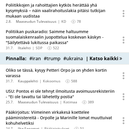
Poliitikkojen ja rahoittajien kytkös herättää yhä
kysymyksiä − näin vaalirahoituslakia pitäisi tutkijan
mukaan uudistaa
2.8.
Maaseudun Tulevaisuus
KD
78
Politiikan puskaradio: Saimme haltuumme
suomalaiskenraalin juopottelua koskevan käskyn -
"Säilytettävä lukitussa paikassa"
31.7.
Iltalehti
SDP
522
Pinnalla:
#iran
#trump
#ukraina
| Katso kaikki
Oliko se tässä, kysyy Petteri Orpo ja on yhden kortin
varassa
31.7.
Kauppalehti
Kokoomus
588
USU: Pontos ei ole tehnyt ilmoitusta avoimuusrekisteriin
- "Ei ole tavattu tai lähetetty postia"
25.7.
Maaseudun Tulevaisuus
Kotimaa
389
Pääkirjoitus: Viimeinen virkakesä koettelee
pääministereitä - Orpolle ja Marinille lomat muuttuivat
kohuhelvetiksi
24.7.
Ilta-Sanomat
Pääkirjoitukset
51