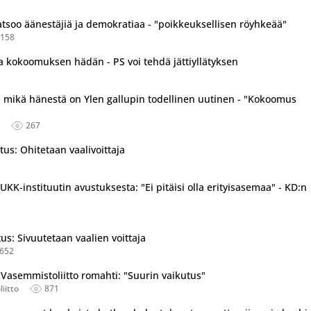
soo äänestäjiä ja demokratiaa - "poikkeuksellisen röyhkeää"
158
aa kokoomuksen hädän - PS voi tehdä jättiyllätyksen
, mikä hänestä on Ylen gallupin todellinen uutinen - "Kokoomus
267
us: Ohitetaan vaalivoittaja
KK-instituutin avustuksesta: "Ei pitäisi olla erityisasemaa" - KD:n
us: Sivuutetaan vaalien voittaja
652
- Vasemmistoliitto romahti: "Suurin vaikutus"
iitto
871