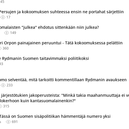
145
ersujen ja kokoomuksen suhteessa ensin ne portahat särjettiin
17
malaisten "julkea" ehdotus sittenkään niin julkea?
149
eri Orpon painajainen peruuntui - Tätä kokoomuksessa pelättiin
360
le Rydmanin Suomen taitavimmaksi poliitikoksi
93
tu useassa eri lähteessä.
mo selventää, mitä tarkoitti kommentillaan Rydmanin avaukseen
233
järjestötukien jakoperusteista: "Minkä takia maahanmuuttaja ei v
llokerhoon kuin kantasuomalainenkin?"
315
 Tässä on Suomen sisäpolitiikan hämmentäjä numero yksi
s
691