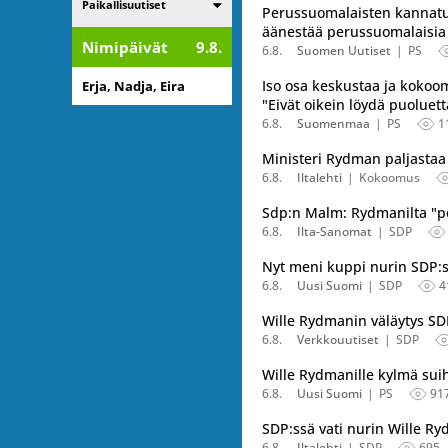
Listaa alakategoriat
Paikallisuutiset
Perussuomalaisten kannatus
äänestää perussuomalaisia
Nimipäivät
9.8.
6.8.
Suomen Uutiset
PS
Iso osa keskustaa ja kokoom
Erja, Nadja, Eira
"Eivät oikein löydä puoluett
6.8.
Suomenmaa
PS
1
Ministeri Rydman paljastaa
6.8.
Iltalehti
Kokoomus
Sdp:n Malm: Rydmanilta "p
6.8.
Ilta-Sanomat
SDP
Nyt meni kuppi nurin SDP:s
6.8.
Uusi Suomi
SDP
4
Wille Rydmanin väläytys SD
6.8.
Verkkouutiset
SDP
Wille Rydmanille kylmä su
6.8.
Uusi Suomi
PS
91
SDP:ssä vati nurin Wille R
6.8.
Iltalehti
SDP
695