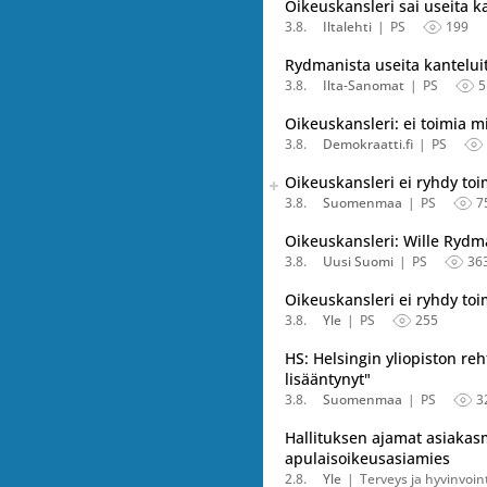
Oikeuskansleri sai useita k
3.8.
Iltalehti
PS
199
Rydmanista useita kanteluit
3.8.
Ilta-Sanomat
PS
5
Oikeuskansleri: ei toimia m
3.8.
Demokraatti.fi
PS
Seuraava uutinen on julkais
Oikeuskansleri ei ryhdy toi
Listaa uutisen kaikki versiot
3.8.
Suomenmaa
PS
7
Oikeuskansleri: Wille Rydma
3.8.
Uusi Suomi
PS
36
Oikeuskansleri ei ryhdy toi
3.8.
Yle
PS
255
HS: Helsingin yliopiston reh
lisääntynyt"
3.8.
Suomenmaa
PS
3
Hallituksen ajamat asiakasm
apulaisoikeusasiamies
2.8.
Yle
Terveys ja hyvinvoin