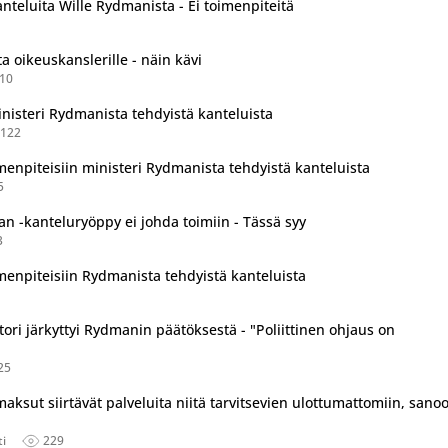
anteluita Wille Rydmanista - Ei toimenpiteitä
a oikeuskanslerille - näin kävi
10
inisteri Rydmanista tehdyistä kanteluista
122
tu useassa eri lähteessä.
menpiteisiin ministeri Rydmanista tehdyistä kanteluista
5
n -kanteluryöppy ei johda toimiin - Tässä syy
3
menpiteisiin Rydmanista tehdyistä kanteluista
tori järkyttyi Rydmanin päätöksestä - "Poliittinen ohjaus on
25
aksut siirtävät palveluita niitä tarvitsevien ulottumattomiin, sano
ti
229