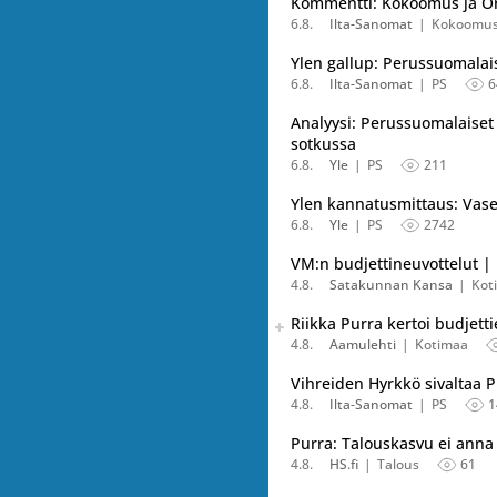
Kommentti: Kokoomus ja Orp
6.8.
Ilta-Sanomat
Kokoomu
Ylen gallup: Perussuomalai
6.8.
Ilta-Sanomat
PS
6
Analyysi: Perussuomalaiset
sotkussa
6.8.
Yle
PS
211
Ylen kannatusmittaus: Vasem
6.8.
Yle
PS
2742
VM:n budjettineuvottelut | 
4.8.
Satakunnan Kansa
Kot
Seuraava uutinen on julkais
Riikka Purra kertoi budjet
Listaa uutisen kaikki versiot
4.8.
Aamulehti
Kotimaa
Vihreiden Hyrkkö sivaltaa P
4.8.
Ilta-Sanomat
PS
1
Purra: Talouskasvu ei anna
4.8.
HS.fi
Talous
61