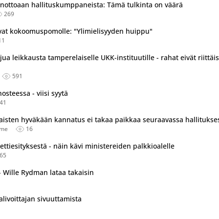
nottoaan hallituskumppaneista: Tämä tulkinta on väärä
269
vat kokoomuspomolle: "Ylimielisyyden huippu"
11
ua leikkausta tamperelaiselle UKK-instituutille - rahat eivät riittäis
591
steessa - viisi syytä
41
aisten hyväkään kannatus ei takaa paikkaa seuraavassa hallitukse
äme
16
ttiesityksestä - näin kävi ministereiden palkkioalelle
65
- Wille Rydman lataa takaisin
livoittajan sivuuttamista