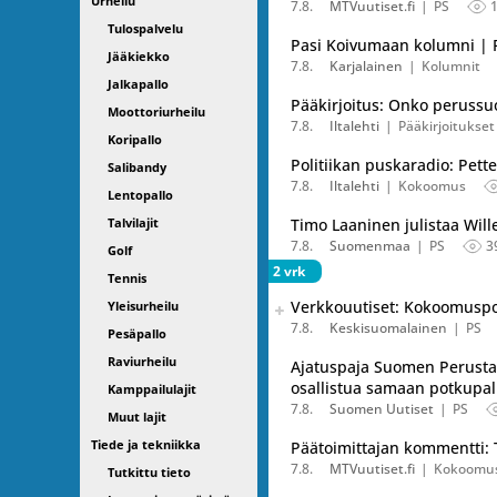
Urheilu
7.8.
MTVuutiset.fi
PS
Tulospalvelu
Pasi Koivumaan kolumni | P
Jääkiekko
7.8.
Karjalainen
Kolumnit
Jalkapallo
Pääkirjoitus: Onko perussuo
Moottoriurheilu
7.8.
Iltalehti
Pääkirjoitukset
Koripallo
Politiikan puskaradio: Pett
Salibandy
7.8.
Iltalehti
Kokoomus
Lentopallo
Talvilajit
Timo Laaninen julistaa Wil
7.8.
Suomenmaa
PS
3
Golf
2 vrk
Tennis
Seuraava uutinen on julkais
Verkkouutiset: Kokoomuspo
Yleisurheilu
Listaa uutisen kaikki versiot
7.8.
Keskisuomalainen
PS
Pesäpallo
Raviurheilu
Ajatuspaja Suomen Perusta 
osallistua samaan potkupa
Kamppailulajit
7.8.
Suomen Uutiset
PS
Muut lajit
Tiede ja tekniikka
Päätoimittajan kommentti:
7.8.
MTVuutiset.fi
Kokoomu
Tutkittu tieto