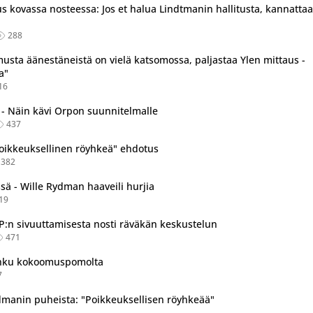
 kovassa nosteessa: Jos et halua Lindtmanin hallitusta, kannattaa
288
usta äänestäneistä on vielä katsomossa, paljastaa Ylen mittaus -
a"
16
 - Näin kävi Orpon suunnitelmalle
437
oikkeuksellinen röyhkeä" ehdotus
382
sä - Wille Rydman haaveili hurjia
19
P:n sivuuttamisesta nosti räväkän keskustelun
471
ihku kokoomuspomolta
7
ydmanin puheista: "Poikkeuksellisen röyhkeää"