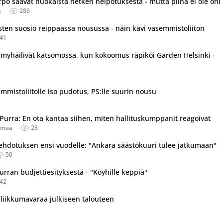
o saavat huokaista hetken helpotuksesta - mutta piina ei ole ohi
s
286
sten suosio reippaassa nousussa - näin kävi vasemmistoliiton
41
 myhäilivät katsomossa, kun kokoomus räpiköi Garden Helsinki -
mistoliitolle iso pudotus, PS:lle suurin nousu
Purra: En ota kantaa siihen, miten hallituskumppanit reagoivat
imaa
28
tu useassa eri lähteessä.
tiehdotuksen ensi vuodelle: "Ankara säästökuuri tulee jatkumaan"
50
urran budjettiesityksestä - "Köyhille keppiä"
42
 liikkumavaraa julkiseen talouteen