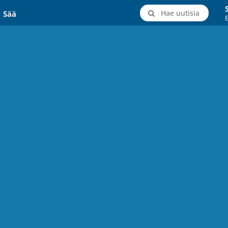
Hae uutisia
Sää
E