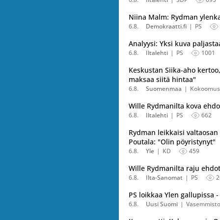
Niina Malm: Rydman ylenkat
6.8.
Demokraatti.fi
PS
Analyysi: Yksi kuva paljast
6.8.
Iltalehti
PS
1001
Keskustan Siika-aho kertoo
maksaa siitä hintaa"
6.8.
Suomenmaa
Kokoomus
Wille Rydmanilta kova ehdot
6.8.
Iltalehti
PS
662
Rydman leikkaisi valtaosan U
Poutala: "Olin pöyristynyt"
6.8.
Yle
KD
459
Wille Rydmanilta raju ehdot
6.8.
Ilta-Sanomat
PS
2
PS loikkaa Ylen gallupissa 
6.8.
Uusi Suomi
Vasemmistol