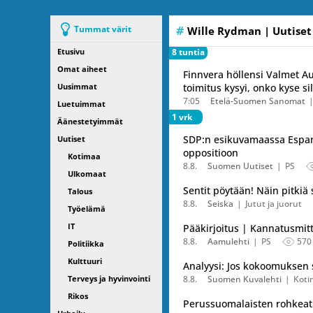
Tummat värit
Wille Rydman
| Uutiset
Etusivu
8 tuntia
Omat aiheet
Finnvera höllensi Valmet A
Uusimmat
toimitus kysyi, onko kyse s
7:05
Etelä-Suomen Sanomat
Luetuimmat
1 vrk
Äänestetyimmät
SDP:n esikuvamaassa Espanjas
Uutiset
oppositioon
Kotimaa
8.8.
Suomen Uutiset
PS
Ulkomaat
Sentit pöytään! Näin pitkiä 
Talous
8.8.
Seiska
Jutut ja juorut
Työelämä
IT
Pääkirjoitus | Kannatusmit
8.8.
Aamulehti
PS
570
Politiikka
Kulttuuri
Analyysi: Jos kokoomuksen 
Terveys ja hyvinvointi
8.8.
Suomen Kuvalehti
Koti
Rikos
Perussuomalaisten rohkeat u