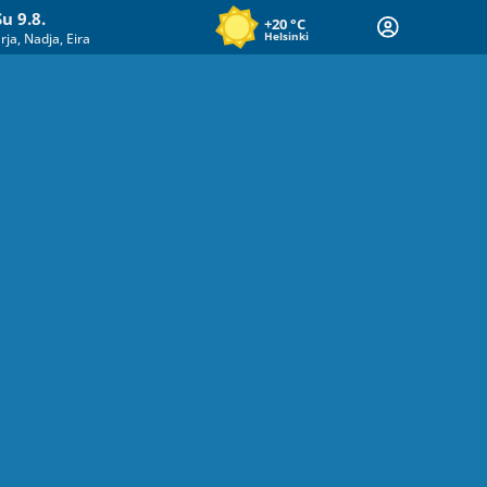
Su 9.8.
+20
°C
Helsinki
rja, Nadja, Eira