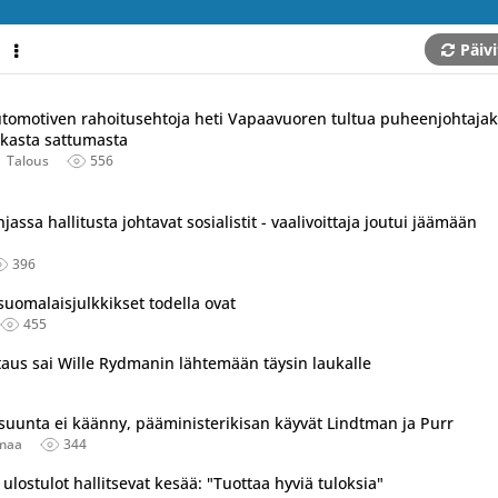
Päivi
utomotiven rahoitusehtoja heti Vapaavuoren tultua puheenjohtajaks
ilkasta sattumasta
Talous
556
sa hallitusta johtavat sosialistit - vaalivoittaja joutui jäämään
396
suomalaisjulkkikset todella ovat
455
taus sai Wille Rydmanin lähtemään täysin laukalle
suunta ei käänny, pääministerikisan käyvät Lindtman ja Purr
maa
344
lostulot hallitsevat kesää: "Tuottaa hyviä tuloksia"