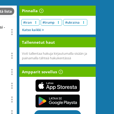
Pinnalla
tä lista
#iran
#trump
#ukraina
i -
Katso kaikki
Tallennetut haut
Voit tallentaa hakuja kirjautumalla sisään ja
painamalla tähteä hakukentässä
Ampparit sovellus