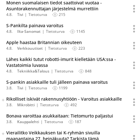
Monen suomalaisen tiedot saattoivat vuotaa -
Asuntorakennuttajan järjestelmä murrettiin
4.8.
Tivi
Tietoturva
215
S-Pankilta painava varoitus
4.8.
Ilta-Sanomat
Tietoturva
1145
Apple haastaa Britannian oikeuteen
4.8.
Verkkouutiset
Tietoturva
223
Lähes kaikki tutut robotti-imurit kielletään USA:ssa -
Vastatoimia luvassa
4.8.
Tekniikka&Talous
Tietoturva
848
S-pankin asiakkaille tuli jälleen painava varoitus
3.8.
Tivi
Tietoturva
1199
Seuraava uutinen on julkaistu useassa eri lähteessä.
Rikolliset iskivät rakennusyhtiöön - Varoitus asiakkaille
Listaa uutisen kaikki versiot
3.8.
Mikrobitti
Tietoturva
492
Bonava varoittaa asukkaitaan: Tietomurto paljastui
3.8.
Kauppalehti
Tietoturva
187
Seuraava uutinen on julkaistu useassa eri lähteessä.
Vierailitko Veikkauksen tai K-ryhmän sivuilla
Listaa uutisen kaikki versiot
maanantaina 27. heinäkuuta? Tarkista tämä