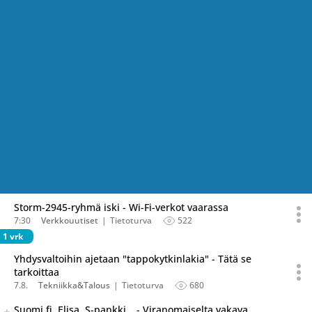
Storm-2945-ryhmä iski - Wi-Fi-verkot vaarassa
7:30
Verkkouutiset
Tietoturva
522
1 vrk
Yhdysvaltoihin ajetaan "tappokytkinlakia" - Tätä se
tarkoittaa
7.8.
Tekniikka&Talous
Tietoturva
680
Seuraava uutinen on julkaistu useassa eri lähteessä.
Suomi.fi, Elisa, S-pankki… - Viranomaiselta vakava
Listaa uutisen kaikki versiot