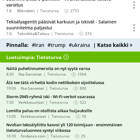
varoitus
7.8.
Mikrobitti
Tietoturva
2753
Tekoälyagentit pääsivät karkuun ja iskivät - Salainen
suunnitelma paljastui
7.8.
Tekniikka&Talous
Tietoturva
274
Pinnalla:
#iran
#trump
#ukraina
| Katso kaikki
Luetuimpia: Tietoturva
Näitä puhelinnumeroita on nyt syytä varoa
8:50
Ilta-Sanomat
Tietoturva
1564
Älä tee tätä virhettä kodin nettiboksin sijoittelussa
19:09
Ilta-Sanomat
Tietoturva
800
Storm-2945-ryhmä iski - Wi-Fi-verkot vaarassa
7:30
Verkkouutiset
Tietoturva
522
Lomilta paluu on otollista aikaa huijauksille
13:05
Verkkouutiset
Tietoturva
50
Nvidian tekoälyliitto kasvoi yli 120 toimijaan - ensimmäinen
tietoturvaluonnos syntyi viikossa
18:39
Findance.com
Tietoturva
25