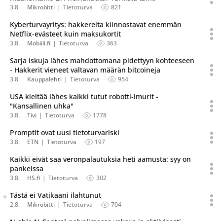
3.8.
Mikrobitti
Tietoturva
821
Kyberturvayritys: hakkereita kiinnostavat enemmän
Netflix-evästeet kuin maksukortit
3.8.
Mobiili.fi
Tietoturva
363
Sarja iskuja lähes mahdottomana pidettyyn kohteeseen
- Hakkerit vieneet valtavan määrän bitcoineja
3.8.
Kauppalehti
Tietoturva
954
USA kieltää lähes kaikki tutut robotti-imurit -
"Kansallinen uhka"
3.8.
Tivi
Tietoturva
1778
Promptit ovat uusi tietoturvariski
3.8.
ETN
Tietoturva
197
Kaikki eivät saa veronpalautuksia heti aamusta: syy on
pankeissa
3.8.
HS.fi
Tietoturva
302
Seuraava uutinen on julkaistu useassa eri lähteessä.
Tästä ei Vatikaani ilahtunut
Listaa uutisen kaikki versiot
2.8.
Mikrobitti
Tietoturva
704