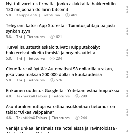
Nyt tuli varoitus firmalta, jonka asiakkailta hakkeroitiin
130 miljoonan dollarin bitcoinit
5.8.
Kauppalehti
Tietoturva
461
Telegram katosi App Storesta - Toimitusjohtaja paljasti
synkän syyn
5.8.
Tivi
Tietoturva
621
Turvallisuustestit eskaloituivat: Huipputekoälyt
hakkeroivat oikeita ihmisiä ja organisaatioita
5.8.
Tivi
Tietoturva
234
Cloudflare väläyttää: Automatisoi 58 dollarilla urakan,
joka voisi maksaa 200 000 dollaria kuukaudessa
5.8.
Tivi
Tietoturva
576
Erikoinen uudistus Googlelta - Yritetään estää huijauksia
4.8.
Tekniikka&Talous
Tietoturva
299
Asuntorakennuttaja varoittaa asukkaitaan tietomurron
takia: "Olkaa valppaina"
4.8.
Tekniikka&Talous
Tietoturva
244
Venäjä uhkaa länsimaisissa hotelleissa ja ravintoloissa -