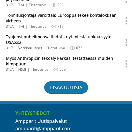
31.7.
Tivi
Tietoturva
293
Toimitusjohtaja varoittaa: Eurooppa tekee kohtalokkaan
virheen
31.7.
Tivi
Tietoturva
717
Tyhjensi puhelimensa tiedot - nyt miestä uhkaa syyte
USA:ssa
31.7.
Verkkouutiset
Tietoturva
672
Seuraava uutinen on julkaistu useassa eri lähteessä.
Myös Anthropicin tekoäly karkasi testattaessa muiden
Listaa uutisen kaikki versiot
kimppuun
31.7.
HS.fi
Tietoturva
559
LISÄÄ UUTISIA
YHTEYSTIEDOT
Ampparit Uutispalvelut
ampparit@ampparit.com