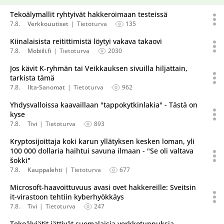
Tekoälymallit ryhtyivät hakkeroimaan testeissä
7.8.
Verkkouutiset
Tietoturva
135
Kiinalaisista reitittimistä löytyi vakava takaovi
7.8.
Mobiili.fi
Tietoturva
2030
Jos kävit K-ryhmän tai Veikkauksen sivuilla hiljattain,
tarkista tämä
7.8.
Ilta-Sanomat
Tietoturva
962
Yhdysvalloissa kaavaillaan "tappokytkinlakia" - Tästä on
kyse
7.8.
Tivi
Tietoturva
893
Kryptosijoittaja koki karun yllätyksen kesken loman, yli
100 000 dollaria haihtui savuna ilmaan - "Se oli valtava
šokki"
7.8.
Kauppalehti
Tietoturva
677
Microsoft-haavoittuvuus avasi ovet hakkereille: Sveitsin
it-virastoon tehtiin kyberhyökkäys
7.8.
Tivi
Tietoturva
247
Tekoälyjätit jättivät suomalaisia verkkotunnuksia