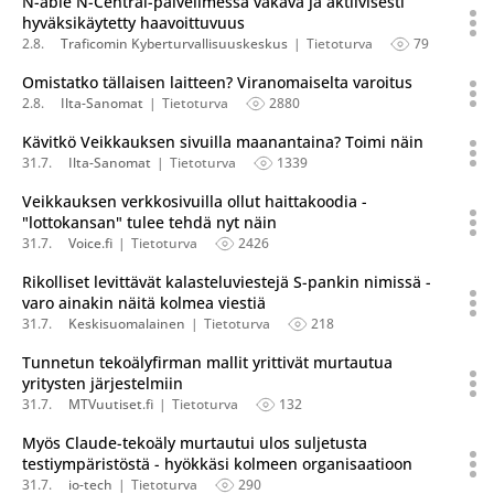
N-able N-Central-palvelimessa vakava ja aktiivisesti
hyväksikäytetty haavoittuvuus
2.8.
Traficomin Kyberturvallisuuskeskus
Tietoturva
79
Omistatko tällaisen laitteen? Viranomaiselta varoitus
2.8.
Ilta-Sanomat
Tietoturva
2880
Kävitkö Veikkauksen sivuilla maanantaina? Toimi näin
31.7.
Ilta-Sanomat
Tietoturva
1339
Veikkauksen verkkosivuilla ollut haittakoodia -
"lottokansan" tulee tehdä nyt näin
31.7.
Voice.fi
Tietoturva
2426
Rikolliset levittävät kalasteluviestejä S-pankin nimissä -
varo ainakin näitä kolmea viestiä
31.7.
Keskisuomalainen
Tietoturva
218
Tunnetun tekoälyfirman mallit yrittivät murtautua
yritysten järjestelmiin
31.7.
MTVuutiset.fi
Tietoturva
132
Myös Claude-tekoäly murtautui ulos suljetusta
testiympäristöstä - hyökkäsi kolmeen organisaatioon
31.7.
io-tech
Tietoturva
290