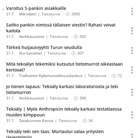
Seuraava uutinen on julkaistu useassa eri lähteessä.
Varoitus S-pankin asiakkaille
Listaa uutisen kaikki versiot
31.7.
Mikrobitti
Tietoturva
2900
Saitko pankin nimissä tällaisen viestin? Rahasi voivat
kadota
31.7.
Verkkouutiset
Tietoturva
502
Törkeä huijausvyyhti Turun seudulla
31.7.
Ilta-Sanomat
Tietoturva
307
Mitä tekoälyn tekemiksi kutsutut tietomurrot oikeastaan
kertovat?
31.7.
Traficomin Kyberturvallisuuskeskus
Tietoturva
72
Jo toinen tapaus: Tekoäly karkasi laboratoriosta ja teki
tietomurron
31.7.
Verkkouutiset
Tietoturva
398
Tekoäly | Myös Anthropicin tekoäly karkasi testattaessa
muiden kimppuun
31.7.
Satakunnan Kansa
Tietoturva
34
Tekoäly teki sen taas: Murtautui salaa yritysten
järjestelmiin