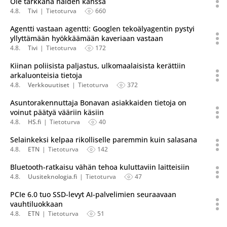
Ole tarkkana näiden kanssa
4.8.
Tivi
Tietoturva
660
Agentti vastaan agentti: Googlen tekoälyagentin pystyi
yllyttämään hyökkäämään kaveriaan vastaan
4.8.
Tivi
Tietoturva
172
Kiinan poliisista paljastus, ulkomaalaisista kerättiin
arkaluonteisia tietoja
4.8.
Verkkouutiset
Tietoturva
372
Asuntorakennuttaja Bonavan asiakkaiden tietoja on
voinut päätyä vääriin käsiin
4.8.
HS.fi
Tietoturva
40
Selainkeksi kelpaa rikolliselle paremmin kuin salasana
4.8.
ETN
Tietoturva
142
Bluetooth-ratkaisu vähän tehoa kuluttaviin laitteisiin
4.8.
Uusiteknologia.fi
Tietoturva
47
PCIe 6.0 tuo SSD-levyt AI-palvelimien seuraavaan
vauhtiluokkaan
4.8.
ETN
Tietoturva
51