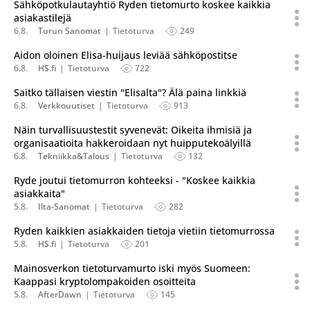
Sähköpotkulautayhtiö Ryden tietomurto koskee kaikkia
asiakastilejä
6.8.
Turun Sanomat
Tietoturva
249
Aidon oloinen Elisa-huijaus leviää sähköpostitse
6.8.
HS.fi
Tietoturva
722
Saitko tällaisen viestin "Elisalta"? Älä paina linkkiä
6.8.
Verkkouutiset
Tietoturva
913
Näin turvallisuustestit syvenevät: Oikeita ihmisiä ja
organisaatioita hakkeroidaan nyt huipputekoälyillä
6.8.
Tekniikka&Talous
Tietoturva
132
Ryde joutui tietomurron kohteeksi - "Koskee kaikkia
asiakkaita"
5.8.
Ilta-Sanomat
Tietoturva
282
Ryden kaikkien asiakkaiden tietoja vietiin tietomurrossa
5.8.
HS.fi
Tietoturva
201
Mainosverkon tietoturvamurto iski myös Suomeen:
Kaappasi kryptolompakoiden osoitteita
5.8.
AfterDawn
Tietoturva
145