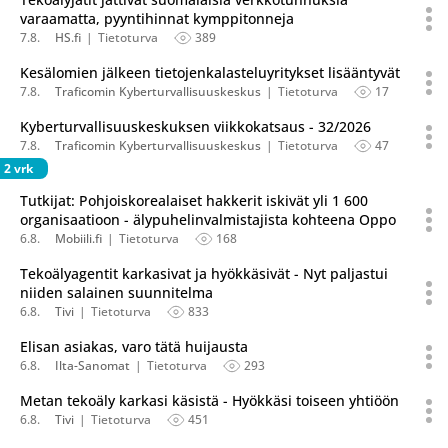
varaamatta, pyyntihinnat kymppitonneja
7.8.
HS.fi
Tietoturva
389
Kesälomien jälkeen tietojenkalasteluyritykset lisääntyvät
7.8.
Traficomin Kyberturvallisuuskeskus
Tietoturva
17
Kyberturvallisuuskeskuksen viikkokatsaus - 32/2026
7.8.
Traficomin Kyberturvallisuuskeskus
Tietoturva
47
2 vrk
Tutkijat: Pohjoiskorealaiset hakkerit iskivät yli 1 600
organisaatioon - älypuhelinvalmistajista kohteena Oppo
6.8.
Mobiili.fi
Tietoturva
168
Tekoälyagentit karkasivat ja hyökkäsivät - Nyt paljastui
niiden salainen suunnitelma
6.8.
Tivi
Tietoturva
833
Elisan asiakas, varo tätä huijausta
6.8.
Ilta-Sanomat
Tietoturva
293
Metan tekoäly karkasi käsistä - Hyökkäsi toiseen yhtiöön
6.8.
Tivi
Tietoturva
451