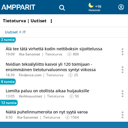
Olet sivun alussa
Siirry sisältöön
+16
Helsinki
Tietoturva | Uutiset
Uutiset
IT
2 tuntia
Älä tee tätä virhettä kodin nettiboksin sijoittelussa
19:09
Ilta-Sanomat
Tietoturva
800
Nvidian tekoälyliitto kasvoi yli 120 toimijaan -
ensimmäinen tietoturvaluonnos syntyi viikossa
18:39
Findance.com
Tietoturva
25
8 tuntia
Lomilta paluu on otollista aikaa huijauksille
13:05
Verkkouutiset
Tietoturva
50
12 tuntia
Näitä puhelinnumeroita on nyt syytä varoa
8:50
Ilta-Sanomat
Tietoturva
1564