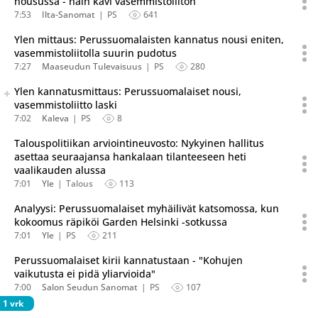
nousussa - näin kävi vasemmistoliiton
7:53
Ilta-Sanomat
PS
641
Ylen mittaus: Perussuomalaisten kannatus nousi eniten,
vasemmistoliitolla suurin pudotus
7:27
Maaseudun Tulevaisuus
PS
280
Seuraava uutinen on julkaistu useassa eri lähteessä.
Ylen kannatusmittaus: Perussuomalaiset nousi,
Listaa uutisen kaikki versiot
vasemmistoliitto laski
7:02
Kaleva
PS
8
Talouspolitiikan arviointineuvosto: Nykyinen hallitus
asettaa seuraajansa hankalaan tilanteeseen heti
vaalikauden alussa
7:01
Yle
Talous
113
Analyysi: Perussuomalaiset myhäilivät katsomossa, kun
kokoomus räpiköi Garden Helsinki -sotkussa
7:01
Yle
PS
211
Perussuomalaiset kirii kannatustaan - "Kohujen
vaikutusta ei pidä yliarvioida"
7:00
Salon Seudun Sanomat
PS
107
1 vrk