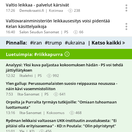
Valtio leikkaa - palvelut kärsivät
17:26
Demokraatti.fi
Kotimaa
238
Valtiovarainministeriön leikkausesitys voisi pidentää
Kelan käsittelyaikoja
16:40
Salon Seudun Sanomat
PS
66
Pinnalla:
#iran
#trump
#ukraina
| Katso kaikki
Luetuimpia: #riikkapurra
Analyysi: Yksi kuva paljastaa kokoomuksen hädän - PS voi tehdä
jättiyllätyksen
12:32
Iltalehti
PS
992
Ylen gallup: Perussuomalaisten suosio reippaassa nousussa -
näin kävi vasemmistoliiton
7:53
Ilta-Sanomat
PS
641
Orpolta ja Purralta tyrmäys tutkijoille: "Omiaan tuhoamaan
luottamusta"
13:16
Ilta-Sanomat
Kokoomus
468
Rydman leikkaisi valtaosan UKK-instituutin avustuksesta: "Ei
pitäisi olla erityisasemaa" - KD:n Poutala: "Olin pöyristynyt"
11:01
Yle
KD
456