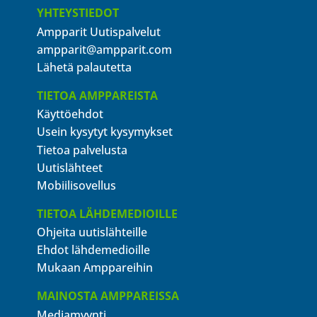
YHTEYSTIEDOT
Ampparit Uutispalvelut
ampparit@ampparit.com
Lähetä palautetta
TIETOA AMPPAREISTA
Käyttöehdot
Usein kysytyt kysymykset
Tietoa palvelusta
Uutislähteet
Mobiilisovellus
TIETOA LÄHDEMEDIOILLE
Ohjeita uutislähteille
Ehdot lähdemedioille
Mukaan Amppareihin
MAINOSTA AMPPAREISSA
Mediamyynti