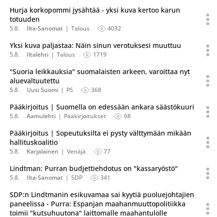
Hurja korkopommi jysähtää - yksi kuva kertoo karun
totuuden
5.8.
Ilta-Sanomat
Talous
4032
Yksi kuva paljastaa: Näin sinun verotuksesi muuttuu
5.8.
Iltalehti
Talous
1719
"Suoria leikkauksia" suomalaisten arkeen, varoittaa nyt
aluevaltuutettu
5.8.
Uusi Suomi
PS
368
Pääkirjoitus | Suomella on edessään ankara säästökuuri
5.8.
Aamulehti
Pääkirjoitukset
68
Pääkirjoitus | Sopeutuksilta ei pysty välttymään mikään
hallituskoalitio
5.8.
Karjalainen
Venäjä
77
Lindtman: Purran budjettiehdotus on "kassaryöstö"
5.8.
Ilta-Sanomat
SDP
341
SDP:n Lindtmanin esikuvamaa sai kyytiä puoluejohtajien
paneelissa - Purra: Espanjan maahanmuuttopolitiikka
toimii "kutsuhuutona" laittomalle maahantulolle