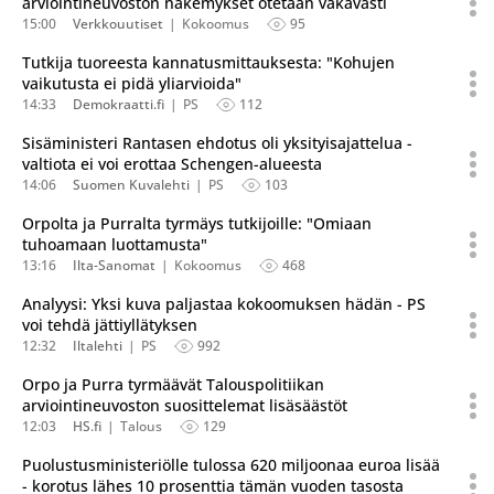
arviointineuvoston näkemykset otetaan vakavasti
15:00
Verkkouutiset
Kokoomus
95
Tutkija tuoreesta kannatusmittauksesta: "Kohujen
vaikutusta ei pidä yliarvioida"
14:33
Demokraatti.fi
PS
112
Sisäministeri Rantasen ehdotus oli yksityisajattelua -
valtiota ei voi erottaa Schengen-alueesta
14:06
Suomen Kuvalehti
PS
103
Orpolta ja Purralta tyrmäys tutkijoille: "Omiaan
tuhoamaan luottamusta"
13:16
Ilta-Sanomat
Kokoomus
468
Analyysi: Yksi kuva paljastaa kokoomuksen hädän - PS
voi tehdä jättiyllätyksen
12:32
Iltalehti
PS
992
Orpo ja Purra tyrmäävät Talouspolitiikan
arviointineuvoston suosittelemat lisäsäästöt
12:03
HS.fi
Talous
129
Puolustusministeriölle tulossa 620 miljoonaa euroa lisää
- korotus lähes 10 prosenttia tämän vuoden tasosta