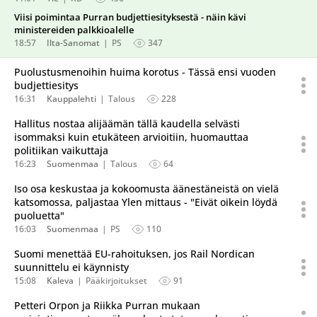
Viisi poimintaa Purran budjettiesityksestä - näin kävi
ministereiden palkkioalelle
18:57
Ilta-Sanomat
PS
347
Puolustusmenoihin huima korotus - Tässä ensi vuoden
budjettiesitys
16:31
Kauppalehti
Talous
228
Hallitus nostaa alijäämän tällä kaudella selvästi
isommaksi kuin etukäteen arvioitiin, huomauttaa
politiikan vaikuttaja
16:23
Suomenmaa
Talous
64
Iso osa keskustaa ja kokoomusta äänestäneistä on vielä
katsomossa, paljastaa Ylen mittaus - "Eivät oikein löydä
puoluetta"
16:03
Suomenmaa
PS
110
Suomi menettää EU-rahoituksen, jos Rail Nordican
suunnittelu ei käynnisty
15:08
Kaleva
Pääkirjoitukset
91
Petteri Orpon ja Riikka Purran mukaan