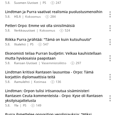
5.8.
Suomen Uutiset
PS
247
Lindtman ja Purra vaativat realismia puolustusmenoihin
5.8.
HS.fi
Kokoomus
284
Petteri Orpo: Emme voi olla sinisilmäisiä
5.8.
Verkkouutiset
Kokoomus
524
Riikka Purra jyrähtää: "Tämä on kuin kutsuhuuto"
5.8.
Iltalehti
PS
547
Ekonomisti teilaa Purran budjetin: Velkaa kauhistellaan
mutta hyväosaisia paapotaan
5.8.
Kansan Uutiset
Vasemmistoliitto
297
Lindtman kritisoi Rantasen lausuntoa - Orpo: Tämä
korjattiin diplomaattisia teitä
5.8.
Aamulehti
Kotimaa
136
Lindtman: Orpon tulisi irtisanoutua sisäministeri
Rantasen Ceuta-kommenteista - Orpo: Kyse oli Rantasen
yksityisajattelusta
5.8.
Yle
PS
149
Purra ihmettelee opposition verolinjauksia: "Miksi