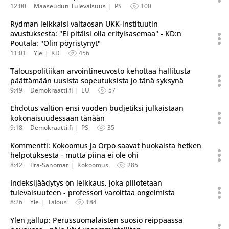
12:00
Maaseudun Tulevaisuus
PS
100
Rydman leikkaisi valtaosan UKK-instituutin
avustuksesta: "Ei pitäisi olla erityisasemaa" - KD:n
Poutala: "Olin pöyristynyt"
11:01
Yle
KD
456
Talouspolitiikan arvointineuvosto kehottaa hallitusta
päättämään uusista sopeutuksista jo tänä syksynä
9:49
Demokraatti.fi
EU
57
Ehdotus valtion ensi vuoden budjetiksi julkaistaan
kokonaisuudessaan tänään
9:18
Demokraatti.fi
PS
35
Kommentti: Kokoomus ja Orpo saavat huokaista hetken
helpotuksesta - mutta piina ei ole ohi
8:42
Ilta-Sanomat
Kokoomus
285
Indeksijäädytys on leikkaus, joka piilotetaan
tulevaisuuteen - professori varoittaa ongelmista
8:26
Yle
Talous
184
Ylen gallup: Perussuomalaisten suosio reippaassa