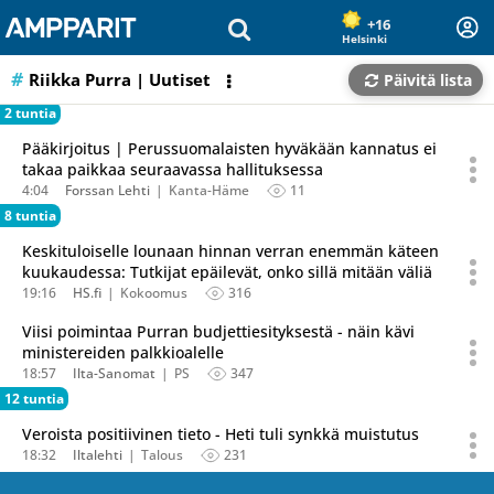
Olet sivun alussa
Siirry sisältöön
+16
Helsinki
Riikka Purra
| Uutiset
Päivitä lista
2 tuntia
Pääkirjoitus | Perussuomalaisten hyväkään kannatus ei
takaa paikkaa seuraavassa hallituksessa
4:04
Forssan Lehti
Kanta-Häme
11
8 tuntia
Keskituloiselle lounaan hinnan verran enemmän käteen
kuukaudessa: Tutkijat epäilevät, onko sillä mitään väliä
19:16
HS.fi
Kokoomus
316
Viisi poimintaa Purran budjettiesityksestä - näin kävi
ministereiden palkkioalelle
18:57
Ilta-Sanomat
PS
347
12 tuntia
Veroista positiivinen tieto - Heti tuli synkkä muistutus
18:32
Iltalehti
Talous
231