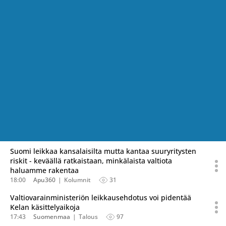
Suomi leikkaa kansalaisilta mutta kantaa suuryritysten
riskit - keväällä ratkaistaan, minkälaista valtiota
haluamme rakentaa
18:00
Apu360
Kolumnit
31
Valtiovarainministeriön leikkausehdotus voi pidentää
Kelan käsittelyaikoja
17:43
Suomenmaa
Talous
97