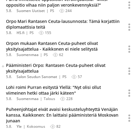
oppositio vihaa niin paljon veronkevennyksiä?"
5.8.
Suomen Uutiset
PS
244
Orpo Mari Rantasen Ceuta-lausunnosta: Tämä korjattiin
diplomaattisia teitä
5.8.
HS.fi
PS
155
Orpon mukaan Rantasen Ceuta-puheet olivat
yksityisajattelua - Kaikkonen ei niele selitystä
5.8.
Suomenmaa
PS
62
Seuraava uutinen on julkaistu useassa eri lähteessä.
Pääministeri Orpo: Rantasen Ceuta-puheet olivat
Listaa uutisen kaikki versiot
yksityisajattelua
5.8.
Salon Seudun Sanomat
PS
57
Lohi roimi Purran esitystä Ylellä: "Nyt olisi ollut
viimeinen hetki ottaa järki käteen"
5.8.
Suomenmaa
Talous
228
Puheenjohtajat eivät avaisi keskusteluyhteyttä Venäjän
kanssa, Kaikkonen: En laittaisi pääministeriä Moskovan
junaan
5.8.
Yle
Kokoomus
82