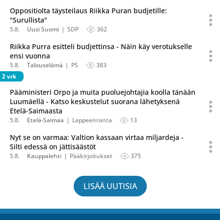
Oppositiolta täysteilaus Riikka Puran budjetille:
"Surullista"
5.8.
Uusi Suomi
SDP
362
Riikka Purra esitteli budjettinsa - Näin käy verotukselle
ensi vuonna
5.8.
Talouselämä
PS
383
2 vrk
Pääministeri Orpo ja muita puoluejohtajia koolla tänään
Luumäellä - Katso keskustelut suorana lähetyksenä
Etelä-Saimaasta
5.8.
Etelä-Saimaa
Lappeenranta
13
Nyt se on varmaa: Valtion kassaan virtaa miljardeja -
Silti edessä on jättisäästöt
5.8.
Kauppalehti
Pääkirjoitukset
375
LISÄÄ UUTISIA