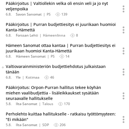
Pääkirjoitus | Valtiollekin velka oli ensin veli ja jo nyt
veljenpoika
6.8.
Savon Sanomat
PS
139
Pääkirjoitus | Purran budjettiesitys ei juurikaan huomioi
Kanta-Hämettä
6.8.
Forssan Lehti
Hämeenlinna
8
Hämeen Sanomat ottaa kantaa | Purran budjettiesitys ei
juurikaan huomioi Kanta-Hämettä
6.8.
Hämeen Sanomat
PS
14
Seuraava uutinen on julkaistu useassa eri lähteessä.
Valtiovarainministeriön budjettiehdotus julkaistaan
Listaa uutisen kaikki versiot
tänään
6.8.
Yle
Kotimaa
46
Pääkirjoitus: Orpon-Purran hallitus tekee köyhän
miehen vaalibudjettia - lisäleikkaukset sysätään
seuraavalle hallitukselle
5.8.
Ilta-Sanomat
Talous
170
Perholehto kuittaa hallitukselle - ratkaisu työttömyyteen:
"Ei mikään"
5.8.
Ilta-Sanomat
SDP
206