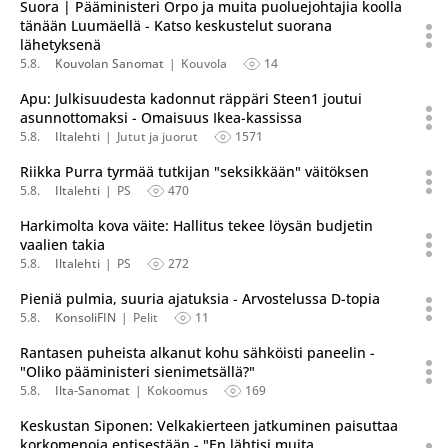
Suora | Pääministeri Orpo ja muita puoluejohtajia koolla
tänään Luumäellä - Katso keskustelut suorana
lähetyksenä
5.8.
Kouvolan Sanomat
Kouvola
14
Apu: Julkisuudesta kadonnut räppäri Steen1 joutui
asunnottomaksi - Omaisuus Ikea-kassissa
5.8.
Iltalehti
Jutut ja juorut
1571
Riikka Purra tyrmää tutkijan "seksikkään" väitöksen
5.8.
Iltalehti
PS
470
Harkimolta kova väite: Hallitus tekee löysän budjetin
vaalien takia
5.8.
Iltalehti
PS
272
Pieniä pulmia, suuria ajatuksia - Arvostelussa D-topia
5.8.
KonsoliFIN
Pelit
11
Rantasen puheista alkanut kohu sähköisti paneelin -
"Oliko pääministeri sienimetsällä?"
5.8.
Ilta-Sanomat
Kokoomus
169
Keskustan Siponen: Velkakierteen jatkuminen paisuttaa
korkomenoja entisestään - "En lähtisi muita