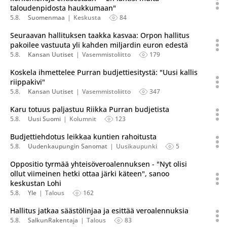
taloudenpidosta haukkumaan"
5.8.
Suomenmaa
Keskusta
84
Seuraavan hallituksen taakka kasvaa: Orpon hallitus
pakoilee vastuuta yli kahden miljardin euron edestä
5.8.
Kansan Uutiset
Vasemmistoliitto
179
Koskela ihmettelee Purran budjettiesitystä: "Uusi kallis
riippakivi"
5.8.
Kansan Uutiset
Vasemmistoliitto
347
Karu totuus paljastuu Riikka Purran budjetista
5.8.
Uusi Suomi
Kolumnit
123
Budjettiehdotus leikkaa kuntien rahoitusta
5.8.
Uudenkaupungin Sanomat
Uusikaupunki
5
Oppositio tyrmää yhteisöveroalennuksen - "Nyt olisi
ollut viimeinen hetki ottaa järki käteen", sanoo
keskustan Lohi
5.8.
Yle
Talous
162
Hallitus jatkaa säästölinjaa ja esittää veroalennuksia
5.8.
SalkunRakentaja
Talous
83